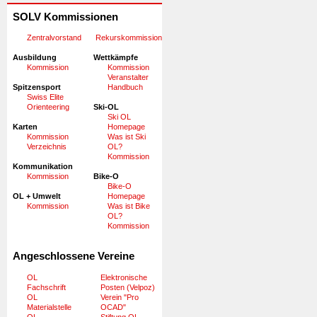
SOLV Kommissionen
Zentralvorstand
Rekurskommission
Ausbildung
Wettkämpfe
Kommission
Kommission
Veranstalter
Spitzensport
Handbuch
Swiss Elite
Orienteering
Ski-OL
Ski OL
Karten
Homepage
Kommission
Was ist Ski
Verzeichnis
OL?
Kommission
Kommunikation
Kommission
Bike-O
Bike-O
OL + Umwelt
Homepage
Kommission
Was ist Bike
OL?
Kommission
Angeschlossene Vereine
OL
Elektronische
Fachschrift
Posten (Velpoz)
OL
Verein "Pro
Materialstelle
OCAD"
OL
Stiftung OL