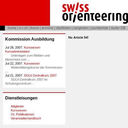
home
|
o-l.ch
|
forum
|
termine
|
startlisten
|
ranglisten
|
punkteliste
|
läufer DB
No Article 54!
Kommission Ausbildung
Jul 28, 2007:
Kurswesen-
Kursadministation
Unterlagen zum Melden und
Abrechnen von ...
Jul 22, 2007:
Kurswesen
Weiterbildungskurse der Kommission
...
Jul 21, 2007:
SOLV-Zentralkurs 2007
SOLV-Zentralkurs 2007 im
Schulungszentrum ...
Dienstleisungen
Mitglieder
Kurswesen
OL Publikationen
Veranstalterhandbuch