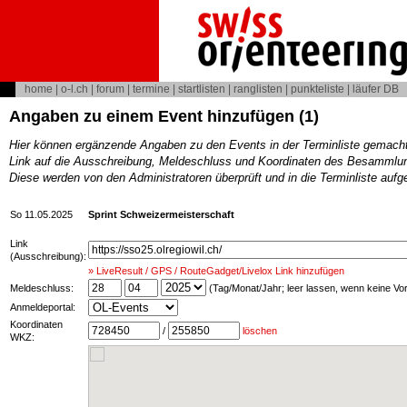
home
|
o-l.ch
|
forum
|
termine
|
startlisten
|
ranglisten
|
punkteliste
|
läufer DB
Angaben zu einem Event hinzufügen (1)
Hier können ergänzende Angaben zu den Events in der Terminliste gemach
Link auf die Ausschreibung, Meldeschluss und Koordinaten des Besammlun
Diese werden von den Administratoren überprüft und in die Terminliste au
So 11.05.2025
Sprint Schweizermeisterschaft
Link
(Ausschreibung):
» LiveResult / GPS / RouteGadget/Livelox Link hinzufügen
Meldeschluss:
(Tag/Monat/Jahr; leer lassen, wenn keine V
Anmeldeportal:
Koordinaten
/
löschen
WKZ: