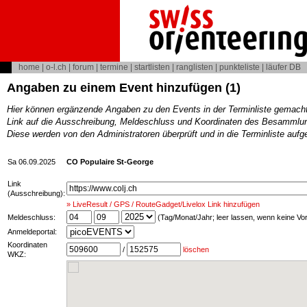
home
|
o-l.ch
|
forum
|
termine
|
startlisten
|
ranglisten
|
punkteliste
|
läufer DB
Angaben zu einem Event hinzufügen (1)
Hier können ergänzende Angaben zu den Events in der Terminliste gemach
Link auf die Ausschreibung, Meldeschluss und Koordinaten des Besammlun
Diese werden von den Administratoren überprüft und in die Terminliste au
Sa 06.09.2025
CO Populaire St-George
Link
(Ausschreibung):
» LiveResult / GPS / RouteGadget/Livelox Link hinzufügen
Meldeschluss:
(Tag/Monat/Jahr; leer lassen, wenn keine V
Anmeldeportal:
Koordinaten
/
löschen
WKZ: