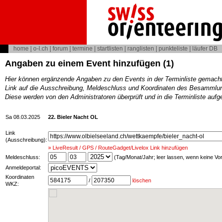
home
|
o-l.ch
|
forum
|
termine
|
startlisten
|
ranglisten
|
punkteliste
|
läufer DB
Angaben zu einem Event hinzufügen (1)
Hier können ergänzende Angaben zu den Events in der Terminliste gemach
Link auf die Ausschreibung, Meldeschluss und Koordinaten des Besammlun
Diese werden von den Administratoren überprüft und in die Terminliste au
Sa 08.03.2025
22. Bieler Nacht OL
Link
(Ausschreibung):
» LiveResult / GPS / RouteGadget/Livelox Link hinzufügen
Meldeschluss:
(Tag/Monat/Jahr; leer lassen, wenn keine V
Anmeldeportal:
Koordinaten
/
löschen
WKZ: