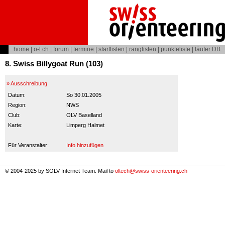
home
|
o-l.ch
|
forum
|
termine
|
startlisten
|
ranglisten
|
punkteliste
|
läufer DB
8. Swiss Billygoat Run (103)
» Ausschreibung
Datum:
So 30.01.2005
Region:
NWS
Club:
OLV Baselland
Karte:
Limperg Halmet
Für Veranstalter:
Info hinzufügen
© 2004-2025 by SOLV Internet Team. Mail to
oltech@swiss-orienteering.ch