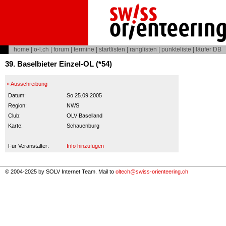
home
|
o-l.ch
|
forum
|
termine
|
startlisten
|
ranglisten
|
punkteliste
|
läufer DB
39. Baselbieter Einzel-OL (*54)
» Ausschreibung
Datum:
So 25.09.2005
Region:
NWS
Club:
OLV Baselland
Karte:
Schauenburg
Für Veranstalter:
Info hinzufügen
© 2004-2025 by SOLV Internet Team. Mail to
oltech@swiss-orienteering.ch