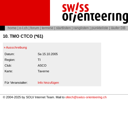
home
|
o-l.ch
|
forum
|
termine
|
startlisten
|
ranglisten
|
punkteliste
|
läufer DB
10. TMO CTCO (*61)
» Ausschreibung
Datum:
Sa 15.10.2005
Region:
TI
Club:
ASCO
Karte:
Taverne
Für Veranstalter:
Info hinzufügen
© 2004-2025 by SOLV Internet Team. Mail to
oltech@swiss-orienteering.ch