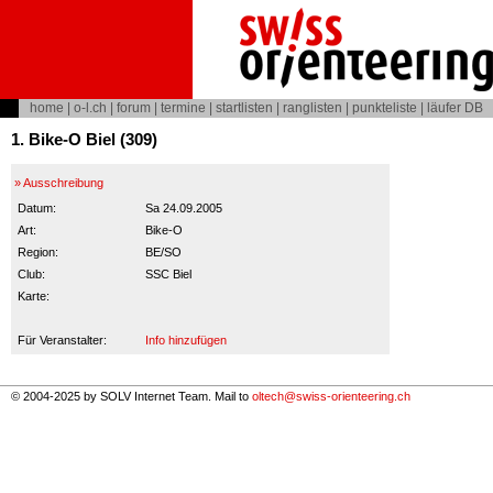
home
|
o-l.ch
|
forum
|
termine
|
startlisten
|
ranglisten
|
punkteliste
|
läufer DB
1. Bike-O Biel (309)
» Ausschreibung
Datum:
Sa 24.09.2005
Art:
Bike-O
Region:
BE/SO
Club:
SSC Biel
Karte:
Für Veranstalter:
Info hinzufügen
© 2004-2025 by SOLV Internet Team. Mail to
oltech@swiss-orienteering.ch