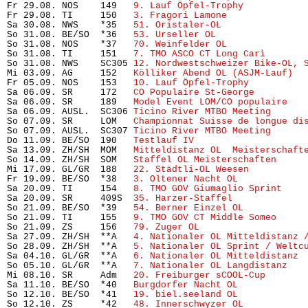
Fr 29.08. NOS    149   
9. Lauf Öpfel-Trophy
           
Fr 29.08. TI     150   
3. Fragori Lamone
              
Sa 30.08. NWS    *35   
51. Oristaler-OL
               
So 31.08. BE/SO  *36   
53. Urseller OL
                
So 31.08. NOS    *37   
70. Weinfelder OL
              
So 31.08. TI     151   
7. TMO ASCO CT Long Carì
       
So 31.08. NWS    SC305 
12. Nordwestschweizer Bike-OL, 
Mi 03.09. AG     152   
Kölliker Abend OL (ASJM-Lauf)
  
Fr 05.09. NOS    153   
10. Lauf Öpfel-Trophy
          
Sa 06.09. SR     172   
CO Populaire St-George
         
Sa 06.09. SR     189   
Model Event LOM/CO populaire
   
Sa 06.09. AUSL.  SC306 
Ticino River MTBO Meeting
      
So 07.09. SR     LOM   
Championnat Suisse de longue di
So 07.09. AUSL.  SC307 
Ticino River MTBO Meeting
      
Do 11.09. BE/SO  190   
Testlauf IV
                    
Sa 13.09. ZH/SH  MOM   
Mitteldistanz OL  Meisterschaft
So 14.09. ZH/SH  SOM   
Staffel OL Meisterschaften
     
Mi 17.09. GL/GR  188   
22. Städtli-OL Weesen
          
Fr 19.09. BE/SO  *38   
3. Oltener Nacht OL
            
Sa 20.09. TI     154   
8. TMO GOV Giumaglio Sprint
    
Sa 20.09. SR     409S  
35. Harzer-Staffel
             
So 21.09. BE/SO  *39   
54. Berner Einzel OL
           
So 21.09. TI     155   
9. TMO GOV CT Middle Someo
     
So 21.09. ZS     156   
79. Zuger OL
                   
Sa 27.09. ZH/SH  **A   
4. Nationaler OL Mitteldistanz 
So 28.09. ZH/SH  **A   
5. Nationaler OL Sprint / Weltc
Sa 04.10. GL/GR  **A   
6. Nationaler OL Mitteldistanz
 
So 05.10. GL/GR  **A   
7. Nationaler OL Langdistanz
   
Mi 08.10. SR     Adm   
20. Freiburger sCOOL-Cup
       
Sa 11.10. BE/SO  *40   
Burgdorfer Nacht OL
            
So 12.10. BE/SO  *41   
19. biel.seeland OL
            
So 12.10. ZS     *42   
48. Innerschwyzer OL
           