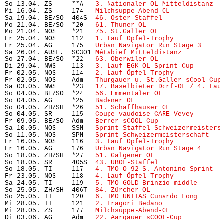
So 13.04. ZS     **A   
3. Nationaler OL Mitteldistanz
 
Mi 16.04. ZS     174   
Milchsuppe-Abend-OL
            
Sa 19.04. BE/SO  404S  
46. Oster-Staffel
              
Mo 21.04. BE/SO  *20   
61. Thuner OL
                  
Mo 21.04. NOS    *21   
75. St.Galler OL
               
Fr 25.04. NOS    112   
1. Lauf Öpfel-Trophy 
          
Fr 25.04. AG     175   
Urban Navigator Run Stage 3
    
Sa 26.04. AUSL.  SC301 
Métabief Mitteldistanz
         
So 27.04. BE/SO  *22   
63. Oberwiler OL
               
Di 29.04. NWS    113   
3. Lauf EGK OL-Sprint-Cup
      
Fr 02.05. NOS    114   
2. Lauf Öpfel-Trophy 
          
Fr 02.05. NOS    Adm   
Thurgauer u. St.Galler sCool-Cu
Sa 03.05. NWS    *23   
17. Baselbieter Dorf-OL / 4. La
So 04.05. BE/SO  *24   
56. Emmentaler OL
              
So 04.05. AG     *25   
Badener OL
                     
So 04.05. ZH/SH  *26   
51. Schaffhauser OL
            
So 04.05. SR     115   
Coupe vaudoise CARE-Vevey
      
Fr 09.05. BE/SO  Adm   
Berner sCOOL-Cup
               
Sa 10.05. NOS    SSM   
Sprint Staffel Schweizermeister
So 11.05. NOS    SPM   
Sprint Schweizermeisterschaft
  
Fr 16.05. NOS    116   
3. Lauf Öpfel-Trophy
           
Fr 16.05. AG     176   
Urban Navigator Run Stage 4
    
So 18.05. ZH/SH  *27   
51. Galgener OL
                
So 18.05. SR     405S  
43. UBOL-Staffel
               
So 18.05. TI     117   
4. TMO O-92 S. Antonino Sprint
 
Fr 23.05. NOS    118   
4. Lauf Öpfel-Trophy
           
Sa 24.05. TI     119   
5. TMO GOLD Brinzio middle
     
So 25.05. ZH/SH  406T  
84. Zürcher OL
                 
So 25.05. TI     120   
6. TMO UNITAS Cunardo Long
     
Mi 28.05. TI     121   
2. Fragori Bedano
              
Mi 28.05. ZS     177   
Milchsuppe-Abend-OL
            
Di 03.06. AG     Adm   
22. Aargauer sCOOL-Cup
         