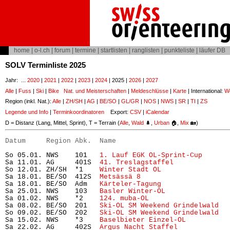
home
|
o-l.ch
|
forum
|
termine
|
startlisten
|
ranglisten
|
punkteliste
|
läufer DB
SOLV Terminliste 2025
Jahr: ...
2020
|
2021
|
2022
|
2023
|
2024
| 2025 |
2026
|
2027
Alle
|
Fuss
|
Ski
|
Bike
Nat. und Meisterschaften
|
Meldeschlüsse
|
Karte
| International:
Wo
Region (inkl. Nat.):
Alle
|
ZH/SH
|
AG
|
BE/SO
|
GL/GR
|
NOS
|
NWS
|
SR
|
TI
|
ZS
Legende und Info
|
Terminkoordinatoren
Export:
CSV
|
iCalendar
D = Distanz (Lang, Mittel, Sprint), T = Terrain (
Alle
,
Wald
🌲,
Urban
🏠,
Mix
🏡)
Datum     Region Abk.  Name                           
So 05.01. NWS    101   
1. Lauf EGK OL-Sprint-Cup 
     
Sa 11.01. AG     401S  
41. Treslagstaffel
             
So 12.01. ZH/SH  *1    
Winter Stadt OL
                
Sa 18.01. BE/SO  412S  
Metsässä 8
                     
Sa 18.01. BE/SO  Adm   
Kärteler-Tagung
                
Sa 25.01. NWS    103   
Basler Winter-OL
               
Sa 01.02. NWS    *2    
124. muba-OL
                   
Sa 08.02. BE/SO  201   
Ski-OL SM Weekend Grindelwald
  
So 09.02. BE/SO  202   
Ski-OL SM Weekend Grindelwald
  
Sa 15.02. NWS    *3    
Baselbieter Einzel-OL
          
Sa 22.02. AG     402S  
Argus Nacht Staffel
            