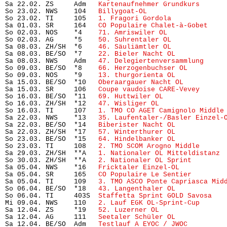
Sa 22.02. ZS     Adm   
Kartenaufnehmer Grundkurs
      
So 23.02. NWS    104   
Billygoat-OL
                    
So 23.02. TI     105   
1. Fragori Gordola
             
Sa 01.03. SR     164   
CO Populaire Chalet-à-Gobet
    
So 02.03. NOS    *4    
71. Amriswiler OL
              
So 02.03. AG     *5    
50. Suhrentaler OL
             
Sa 08.03. ZH/SH  *6    
46. Säuliämtler OL
             
Sa 08.03. BE/SO  *7    
22. Bieler Nacht OL
            
Sa 08.03. NWS    Adm   
47. Delegiertenversammlung
     
So 09.03. BE/SO  *8    
66. Herzogenbuchser OL
         
So 09.03. NOS    *9    
13. thurgorienta OL
            
Sa 15.03. BE/SO  *10   
Oberaargauer Nacht OL
          
Sa 15.03. SR     106   
Coupe vaudoise CARE-Vevey
      
So 16.03. BE/SO  *11   
69. Huttwiler OL
               
So 16.03. ZH/SH  *12   
47. Wisliger OL
                
So 16.03. TI     107   
1. TMO CO AGET Camignolo Middle
Sa 22.03. NWS    *13   
35. Laufentaler-/Basler Einzel-
Sa 22.03. BE/SO  *14   
Biberister Nacht OL
            
Sa 22.03. ZH/SH  *17   
57. Winterthurer OL
            
So 23.03. BE/SO  *15   
64. Hindelbanker OL
            
So 23.03. TI     108   
2. TMO SCOM Arogno Middle
      
Sa 29.03. ZH/SH  **A   
1. Nationaler OL Mitteldistanz
 
So 30.03. ZH/SH  **A   
2. Nationaler OL Sprint
        
Sa 05.04. NWS    *16   
Fricktaler Einzel-OL
           
Sa 05.04. SR     165   
CO Populaire Le Sentier
        
Sa 05.04. TI     109   
3. TMO ASCO Ponte Capriasca Mid
So 06.04. BE/SO  *18   
43. Langenthaler OL
            
So 06.04. TI     403S  
Staffetta Sprint GOLD Savosa
   
Mi 09.04. NWS    110   
2. Lauf EGK OL-Sprint-Cup
      
Sa 12.04. ZS     *19   
52. Luzerner OL
                
Sa 12.04. AG     111   
Seetaler Schüler OL
            
Sa 12.04. BE/SO  Adm   
Testlauf A EYOC / JWOC
         