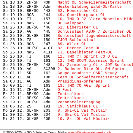
Sa 18.10. ZH/SH  NOM   
Nacht OL Schweizermeisterschaft
Sa 18.10. ZH/SH  Adm   
Weiterbildung Wald-OL-Karte
    
So 19.10. BE/SO  *43   
52. Hondricher OL
              
So 19.10. NOS    *44   
49. Oberthurgauer OL
           
So 19.10. TI     157   
10. TMO O-92 Claro Moncrino Mid
Sa 25.10. NWS    158   
OL Galoppen
                    
Sa 25.10. BE/SO  *46   
51. Biberister OL
              
Sa 25.10. AG     *45   
Schlusslauf ASJM / Zurzacher OL
Sa 25.10. GL/GR  196   
Schlusslauf Jugendmeisterschaft
Sa 25.10. ZS     159   
ZJOM Schlusslauf
               
So 26.10. NOS    *47   
69. Wiler OL
                   
So 26.10. BE/SO  410T  
82. Berner Team OL
             
So 26.10. NWS    411T  
73. Baselbieter Team-OL
        
So 26.10. TI     160   
11. TMO CT Sprint CO UTOE
      
So 26.10. TI     161   
12. TMO SCOM Giornico Sprint
   
So 26.10. ZH/SH  *48   
19. Zimmerberg OL / JOM-Schluss
So 26.10. AG     SC308 
2. Badener Bike-OL, SM Sprint
  
Sa 01.11. SR     162   
Coupe vaudoise CARE-Vevey
      
So 02.11. AG     TOM   
Team OL Schweizermeisterschaft
 
Sa 08.11. AG     Adm   
Präsidiumskonferenz
            
So 09.11. TI     163   
13. TMO CO AGET Sprint
         
Sa 15.11. ZH/SH  Adm   
O-Fest
                         
Fr 21.11. BE/SO  Adm   
Zentralkurs
                    
Sa 22.11. BE/SO  Adm   
Zentralkurs
                    
Sa 29.11. BE/SO  Adm   
Veranstaltertagung
             
Sa 06.12. ZS     191   
19. Samichlaus OL
              
Mo 29.12. GL/GR  203   
8. Ski-OL Val Müstair
          
Di 30.12. GL/GR  204   
9. Ski-OL Val Müstair
          
Mi 31.12. GL/GR  205   
10. Ski-OL Val Müstair
         
© 2004-2025 by SOLV Internet Team. Mail to
oltech@swiss-orienteering.ch