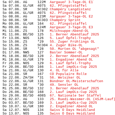
Sa 07.06. AG     122M  
Aargauer 3-Tage-OL E1
          
Sa 07.06. GL/GR  407S  
62. Pfingststaffel
             
Sa 07.06. SR     SC302 
Champéry Langdistanz
           
So 08.06. GL/GR  407S  
62. Pfingststaffel
             
So 08.06. AG     123M  
Aargauer 3-Tage-OL E2
          
So 08.06. SR     SC303 
Champéry Sprint
                
Mo 09.06. GL/GR  164   
62. Pfingststaffel
             
Mo 09.06. AG     124M  
Aargauer 3-Tage-OL E3
          
Mi 11.06. ZS     178   
Milchsuppe-Abend-OL
            
Mi 11.06. BE/SO  125   
1. Berner Abendlauf 2025
       
Fr 13.06. NOS    126   
5. Lauf Öpfel-Trophy
           
So 15.06. ZS     *29   
55. Zuger Frühlings OL
         
So 15.06. ZS     SC304 
4. Zuger Bike-OL
               
So 15.06. SR     *28   
50. Murten OL *abgesagt*
       
Di 17.06. NWS    127   
Basler Sommer-OL
               
Mi 18.06. BE/SO  128   
2. Berner Abendlauf 2025
       
Mi 18.06. GL/GR  179   
1. Engadiner Abend OL
          
Fr 20.06. NOS    129   
6. Lauf Öpfel-Trophy
           
Fr 20.06. BE/SO  166   
1. Lauf impOLs-Cup 2025
        
Sa 21.06. GL/GR  130   
4. OL für Alle
                 
Sa 21.06. SR     167   
CO Populaire Rolle
             
So 22.06. ZH/SH  *31   
56. Welsiker OL
                
So 22.06. GL/GR  131   
Bündner OL-Meisterschaften
     
So 22.06. SR     *30   
49. Sensler OL
                 
Mi 25.06. BE/SO  132   
3. Berner Abendlauf 2025
       
Do 26.06. BE/SO  168   
2. Lauf impOLs-Cup 2025
        
So 29.06. BE/SO  408S  
67. Nationale 5er Staffel
      
Mi 02.07. AG     133   
25. Ruedi-Wassmer-OL (ASJM-Lauf
Do 03.07. BE/SO  169   
3. Lauf impOLs-Cup 2025
        
Do 10.07. GL/GR  180   
2. Engadiner Abend OL
          
Sa 12.07. NOS    134   
Swiss O Days Heidiland
         
So 13.07. NOS    135   
Swiss O Days Heidiland
         