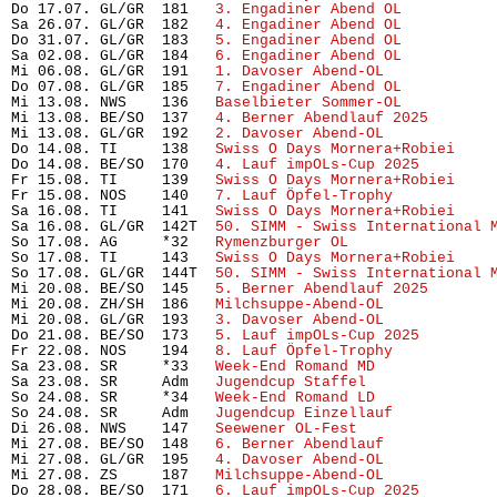
Do 17.07. GL/GR  181   
3. Engadiner Abend OL
          
Sa 26.07. GL/GR  182   
4. Engadiner Abend OL
          
Do 31.07. GL/GR  183   
5. Engadiner Abend OL
          
Sa 02.08. GL/GR  184   
6. Engadiner Abend OL
          
Mi 06.08. GL/GR  191   
1. Davoser Abend-OL
            
Do 07.08. GL/GR  185   
7. Engadiner Abend OL
          
Mi 13.08. NWS    136   
Baselbieter Sommer-OL
          
Mi 13.08. BE/SO  137   
4. Berner Abendlauf 2025
       
Mi 13.08. GL/GR  192   
2. Davoser Abend-OL
            
Do 14.08. TI     138   
Swiss O Days Mornera+Robiei
    
Do 14.08. BE/SO  170   
4. Lauf impOLs-Cup 2025
        
Fr 15.08. TI     139   
Swiss O Days Mornera+Robiei
    
Fr 15.08. NOS    140   
7. Lauf Öpfel-Trophy
           
Sa 16.08. TI     141   
Swiss O Days Mornera+Robiei
    
Sa 16.08. GL/GR  142T  
50. SIMM - Swiss International 
So 17.08. AG     *32   
Rymenzburger OL
                
So 17.08. TI     143   
Swiss O Days Mornera+Robiei
    
So 17.08. GL/GR  144T  
50. SIMM - Swiss International 
Mi 20.08. BE/SO  145   
5. Berner Abendlauf 2025
       
Mi 20.08. ZH/SH  186   
Milchsuppe-Abend-OL
            
Mi 20.08. GL/GR  193   
3. Davoser Abend-OL
            
Do 21.08. BE/SO  173   
5. Lauf impOLs-Cup 2025
        
Fr 22.08. NOS    194   
8. Lauf Öpfel-Trophy 
          
Sa 23.08. SR     *33   
Week-End Romand MD
             
Sa 23.08. SR     Adm   
Jugendcup Staffel
              
So 24.08. SR     *34   
Week-End Romand LD
             
So 24.08. SR     Adm   
Jugendcup Einzellauf
           
Di 26.08. NWS    147   
Seewener OL-Fest
               
Mi 27.08. BE/SO  148   
6. Berner Abendlauf
            
Mi 27.08. GL/GR  195   
4. Davoser Abend-OL
            
Mi 27.08. ZS     187   
Milchsuppe-Abend-OL
            
Do 28.08. BE/SO  171   
6. Lauf impOLs-Cup 2025
        