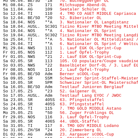
Mo 06.04. BE/SO  *18   
70. Bucheggberger OL
           
Mi 08.04. ZS     171   
Milchsuppe Abend-OL
            
Sa 11.04. AG     109   
Seetaler Schüler OL
            
So 12.04. TI     110   
4. TMO CO AGET MIDDLE Capriasca
So 12.04. BE/SO  *20   
52. Biberister OL
              
Sa 18.04. NOS    **A   
3. Nationaler OL Langdistanz
   
Sa 18.04. AUSL.  SC301 
Ticino River MTBO Meeting Mitte
So 19.04. NOS    **A   
4. Nationaler OL Sprint
        
So 19.04. AUSL.  SC302 
Ticino River MTBO Meeting Langd
Sa 25.04. TI     **A   
5. Nationaler OL Mitteldistanz 
So 26.04. TI     **A   
6. Nationaler OL Sprint / Weltc
Mi 29.04. NWS    111   
1. Lauf EGK OL-Sprint-Cup
      
Fr 01.05. NOS    112   
1. Lauf Öpfel-Trophy
           
Fr 01.05. NWS    *21   
2. Lauf EGK OL-Sprint-Cup
      
Sa 02.05. SR     113   
105. CO populaire/Coupe vaudois
So 03.05. NWS    *22   
Baselbieter Dorf-OL / 3. Lauf E
Fr 08.05. NOS    114   
2. Lauf Öpfel-Trophy
           
Fr 08.05. BE/SO  Adm   
Berner sCOOL-Cup
               
Sa 09.05. SR     SSM   
Schweizer Sprint-Staffel-Meiste
So 10.05. SR     SPM   
Schweizer Sprint-OL Meisterscha
Sa 16.05. BE/SO  Adm   
Testlauf Junioren Berglauf
     
So 17.05. ZS     *23   
52. Galgener OL
                 
So 17.05. AUSL.  Adm   
Testlauf Lang EYOC / JWOC
      
Sa 23.05. SR     405S  
63. Pfingststaffel
             
So 24.05. SR     405S  
63. Pfingststaffel
             
So 24.05. TI     115   
7. TMO GOLD MIDDLE Astano
      
Mo 25.05. ZS     *50   
56. Zuger Frühlings OL
         
Fr 29.05. NOS    116   
3. Lauf Öpfel-Trophy
           
Sa 30.05. SR     406S  
44. UBOL-Staffel
               
So 31.05. TI     117   
8. TMO GOV MIDDLE Lodano
       
So 31.05. ZH/SH  *24   
20. Zimmerberg OL
              
Di 02.06. AG     Adm   
23. Aargauer sCOOL-Cup
         