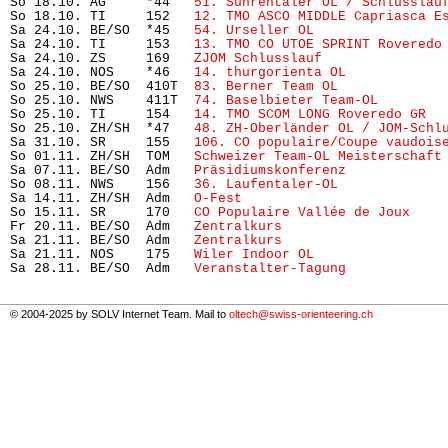
So 18.10. AG     *44   
51. Suhrentaler OL / Schlusslau
So 18.10. TI     152   
12. TMO ASCO MIDDLE Capriasca E
Sa 24.10. BE/SO  *45   
54. Urseller OL
                
Sa 24.10. TI     153   
13. TMO CO UTOE SPRINT Roveredo
Sa 24.10. ZS     169   
ZJOM Schlusslauf
               
Sa 24.10. NOS    *46   
14. thurgorienta OL
            
So 25.10. BE/SO  410T  
83. Berner Team OL
             
So 25.10. NWS    411T  
74. Baselbieter Team-OL  
      
So 25.10. TI     154   
14. TMO SCOM LONG Roveredo GR
  
So 25.10. ZH/SH  *47   
48. ZH-Oberländer OL / JOM-Schl
Sa 31.10. SR     155   
106. CO populaire/Coupe vaudois
So 01.11. ZH/SH  TOM   
Schweizer Team-OL Meisterschaft
Sa 07.11. BE/SO  Adm   
Präsidiumskonferenz
            
So 08.11. NWS    156   
36. Laufentaler-OL
             
Sa 14.11. ZH/SH  Adm   
O-Fest
                         
So 15.11. SR     170   
CO Populaire Vallée de Joux
    
Fr 20.11. BE/SO  Adm   
Zentralkurs
                    
Sa 21.11. BE/SO  Adm   
Zentralkurs
                    
Sa 21.11. NOS    175   
Wiler Indoor OL
                
Sa 28.11. BE/SO  Adm   
Veranstalter-Tagung
            
© 2004-2025 by SOLV Internet Team. Mail to
oltech@swiss-orienteering.ch