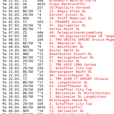
Sa 21.02. ZS     Adm   
Grundkurs Wald-OL-Karte 
       
Sa 21.02. AG     403S  
Argus Nachtstaffel
             
Sa 28.02. SR     157   
CO Populaire Vernand
           
So 01.03. BE/SO  *3    
13. Regio Olten OL
             
So 01.03. ZH/SH  *4    
Zürcher Einzel OL
              
So 01.03. NOS    *5    
18. Stöff Memorial OL
          
So 01.03. TI     103   
1. FRAGORI Vezia
               
Sa 07.03. ZH/SH  *6    
47. Säuliämtler OL
             
Sa 07.03. BE/SO  *7    
norska Nacht OL
                
Sa 07.03. ZS     Adm   
48. Delegiertenversammlung
     
Sa 07.03. SR     105   
104. CO populaire/Coupe VD *abg
So 08.03. TI     106   
1. TMO UNITAS SPRINT Arosio-Mug
So 08.03. BE/SO  *9    
64. Oberwiler OL
               
So 08.03. NOS    *8    
71. Weinfelder OL
              
Sa 14.03. BE/SO  *10   
Bieler Nacht OL
                
Sa 14.03. NWS    *11   
Baselbieter Einzel-OL
          
So 15.03. BE/SO  *12   
67. Herzogenbuchser OL
         
So 15.03. ZH/SH  *13   
57. Welsiker OL
                
So 15.03. TI     107   
2. TMO ASCO LONG Carona
        
Mi 18.03. ZH/SH  158   
2. Schaffner City Cup
          
Sa 21.03. BE/SO  *14   
Oberaargauer Nacht OL
          
Sa 21.03. ZS     *15   
49. Innerschwyzer OL
           
So 22.03. TI     108   
3. TMO SCOM CT SPRINT Chiasso
  
So 22.03. BE/SO  *17   
44. Langenthaler OL
            
So 22.03. ZH/SH  *16   
52. Schaffhauser OL
            
Mi 25.03. ZH/SH  159   
2. Schaffner City Cup
          
Sa 28.03. BE/SO  **A   
1. Nationaler OL Mitteldistanz
 
So 29.03. BE/SO  **A   
2. Nationaler OL Langdistanz
   
Mi 01.04. ZS     161   
Milchsuppe Abend-OL
            
Mi 01.04. ZH/SH  160   
2. Schaffner City Cup
          
Sa 04.04. BE/SO  404S  
47. Osterstaffel
               
Mo 06.04. NOS    *19   
72. Amriswiler OL
              