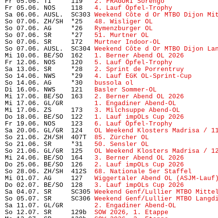
Fr 05.06. TI     119   
2. FRAGORI Sorengo
             
Fr 05.06. NOS    118   
4. Lauf Öpfel-Trophy 
          
Sa 06.06. AUSL.  SC303 
Weekend Côte d Or MTBO Dijon Mi
So 07.06. ZH/SH  *25   
48. Wisliger OL
                
So 07.06. AG     *26   
Rymenzburger OL
                
So 07.06. SR     *27   
51. Murtner OL
                 
So 07.06. SR     172   
Murtner Indoor-OL
              
So 07.06. AUSL.  SC304 
Weekend Côte d Or MTBO Dijon La
Mi 10.06. BE/SO  162   
1. Berner Abend OL 2026
        
Fr 12.06. NOS    120   
5. Lauf Öpfel-Trophy
           
Sa 13.06. SR     *28   
2. Sprint de Porrentruy
        
So 14.06. NWS    *29   
4. Lauf EGK OL-Sprint-Cup
      
So 14.06. AG     *30   
bussola ol
                     
Di 16.06. NWS    121   
Basler Sommer-OL
               
Mi 17.06. BE/SO  163   
2. Berner Abend OL 2026
        
Mi 17.06. GL/GR        
1. Engadiner Abend-OL
          
Mi 17.06. ZS     173   
3. Milchsuppe Abend-OL
         
Do 18.06. BE/SO  122   
1. Lauf impOLs Cup 2026
        
Fr 19.06. NOS    123   
6. Lauf Öpfel-Trophy
           
Sa 20.06. GL/GR  124   
OL Weekend Klosters Madrisa / 1
So 21.06. ZH/SH  407T  
85. Zürcher OL
                 
So 21.06. SR     *31   
50. Sensler OL
                 
So 21.06. GL/GR  125   
OL Weekend Klosters Madrisa / 1
Mi 24.06. BE/SO  164   
3. Berner Abend OL 2026
        
Do 25.06. BE/SO  126   
2. Lauf impOLs Cup 2026
        
So 28.06. ZH/SH  412S  
68. Nationale 5er Staffel
      
Mi 01.07. AG     127   
Wiggertaler Abend OL (ASJM-Lauf
Do 02.07. BE/SO  128   
3. Lauf impOLs Cup 2026
        
Sa 04.07. SR     SC305 
Weekend Genf/Lullier MTBO Mitte
So 05.07. SR     SC306 
Weekend Genf/Lullier MTBO Langd
Sa 11.07. GL/GR        
2. Engadiner Abend-OL
          
So 12.07. SR     129b  
SOW 2026, 1. Etappe
            