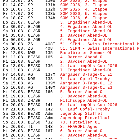
Mo 13.07. SR     130b  
SOW 2026, 2. Etappe
            
Di 14.07. SR     131b  
SOW 2026, 3. Etappe
            
Do 16.07. SR     132b  
SOW 2026, 4. Etappe
            
Fr 17.07. SR     133b  
SOW 2026, 5. Etappe
            
Sa 18.07. SR     134b  
SOW 2026, 6. Etappe
            
Do 23.07. GL/GR        
3. Engadiner Abend-OL
          
Do 30.07. GL/GR        
4. Engadiner Abend-OL
          
Sa 01.08. GL/GR        
5. Engadiner Abend-OL
          
Mi 05.08. GL/GR        
1. Davoser Abend-OL
            
Do 06.08. GL/GR        
6. Engadiner Abend-OL
          
Sa 08.08. ZS     408T  
51. SIMM - Swiss International 
So 09.08. ZS     408T  
51. SIMM - Swiss International 
Mi 12.08. NWS    135   
Baselbieter Sommer-OL
          
Mi 12.08. BE/SO  165   
4. Berner Abend OL
             
Mi 12.08. GL/GR        
2. Davoser Abend-OL
            
Do 13.08. BE/SO  136   
4. Lauf impOLs Cup 2026
        
Do 13.08. GL/GR        
7. Engadiner Abend-OL
          
Fr 14.08. AG     137M  
Aargauer 3-Tage-OL E1
          
Fr 14.08. NOS    138   
7. Lauf Öpfel-Trophy
           
Sa 15.08. AG     139M  
Aargauer 3-Tage-OL E2
          
So 16.08. AG     140M  
Aargauer 3-Tage-OL E3
          
Mi 19.08. BE/SO  166   
5. Berner Abend OL
             
Mi 19.08. GL/GR        
3. Davoser Abend-OL
            
Mi 19.08. ZH/SH        
Milchsuppe Abend-OL
            
Do 20.08. BE/SO  141   
5. Lauf impOLs Cup 2026
        
Fr 21.08. NOS    142   
8. Lauf Öpfel-Trophy 
          
Sa 22.08. BE/SO  Adm   
Jugendcup Staffel
              
So 23.08. BE/SO  Adm   
Jugendcup Einzellauf
           
So 23.08. BE/SO  *32   
70. Huttwiler OL
               
Mi 26.08. TI     143   
3. FRAGORI Agno
                
Mi 26.08. BE/SO  167   
6. Berner Abend OL
             
Mi 26.08. GL/GR        
4. Davoser Abend-OL
            