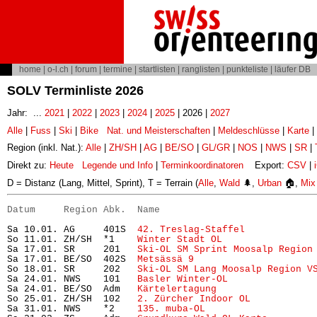
home
|
o-l.ch
|
forum
|
termine
|
startlisten
|
ranglisten
|
punkteliste
|
läufer DB
SOLV Terminliste 2026
Jahr: ...
2021
|
2022
|
2023
|
2024
|
2025
| 2026 |
2027
Alle
|
Fuss
|
Ski
|
Bike
Nat. und Meisterschaften
|
Meldeschlüsse
|
Karte
|
Region (inkl. Nat.):
Alle
|
ZH/SH
|
AG
|
BE/SO
|
GL/GR
|
NOS
|
NWS
|
SR
|
Direkt zu:
Heute
Legende und Info
|
Terminkoordinatoren
Export:
CSV
|
D = Distanz (Lang, Mittel, Sprint), T = Terrain (
Alle
,
Wald
🌲,
Urban
🏠,
Mix
Datum     Region Abk.  Name                           
Sa 10.01. AG     401S  
42. Treslag-Staffel
            
So 11.01. ZH/SH  *1    
Winter Stadt OL
                
Sa 17.01. SR     201   
Ski-OL SM Sprint Moosalp Region
Sa 17.01. BE/SO  402S  
Metsässä 9
                     
So 18.01. SR     202   
Ski-OL SM Lang Moosalp Region V
Sa 24.01. NWS    101   
Basler Winter-OL
               
Sa 24.01. BE/SO  Adm   
Kärtelertagung
                 
So 25.01. ZH/SH  102   
2. Zürcher Indoor OL
           
Sa 31.01. NWS    *2    
135. muba-OL
                   