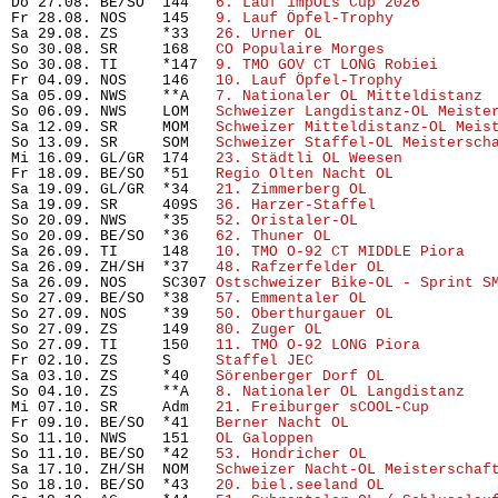
Do 27.08. BE/SO  144   
6. Lauf impOLs Cup 2026
        
Fr 28.08. NOS    145   
9. Lauf Öpfel-Trophy
           
Sa 29.08. ZS     *33   
26. Urner OL
                    
So 30.08. SR     168   
CO Populaire Morges
            
So 30.08. TI     *147  
9. TMO GOV CT LONG Robiei
      
Fr 04.09. NOS    146   
10. Lauf Öpfel-Trophy
          
Sa 05.09. NWS    **A   
7. Nationaler OL Mitteldistanz
 
So 06.09. NWS    LOM   
Schweizer Langdistanz-OL Meiste
Sa 12.09. SR     MOM   
Schweizer Mitteldistanz-OL Meis
So 13.09. SR     SOM   
Schweizer Staffel-OL Meistersch
Mi 16.09. GL/GR  174   
23. Städtli OL Weesen
          
Fr 18.09. BE/SO  *51   
Regio Olten Nacht OL
           
Sa 19.09. GL/GR  *34   
21. Zimmerberg OL
              
Sa 19.09. SR     409S  
36. Harzer-Staffel
             
So 20.09. NWS    *35   
52. Oristaler-OL
               
So 20.09. BE/SO  *36   
62. Thuner OL
                   
Sa 26.09. TI     148   
10. TMO O-92 CT MIDDLE Piora
   
Sa 26.09. ZH/SH  *37   
48. Rafzerfelder OL
            
Sa 26.09. NOS    SC307 
Ostschweizer Bike-OL - Sprint S
So 27.09. BE/SO  *38   
57. Emmentaler OL
              
So 27.09. NOS    *39   
50. Oberthurgauer OL
           
So 27.09. ZS     149   
80. Zuger OL
                   
So 27.09. TI     150   
11. TMO O-92 LONG Piora
        
Fr 02.10. ZS     S     
Staffel JEC
                     
Sa 03.10. ZS     *40   
Sörenberger Dorf OL
            
So 04.10. ZS     **A   
8. Nationaler OL Langdistanz
   
Mi 07.10. SR     Adm   
21. Freiburger sCOOL-Cup
       
Fr 09.10. BE/SO  *41   
Berner Nacht OL
                
So 11.10. NWS    151   
OL Galoppen
                     
So 11.10. BE/SO  *42   
53. Hondricher OL
              
Sa 17.10. ZH/SH  NOM   
Schweizer Nacht-OL Meisterschaf
So 18.10. BE/SO  *43   
20. biel.seeland OL
            