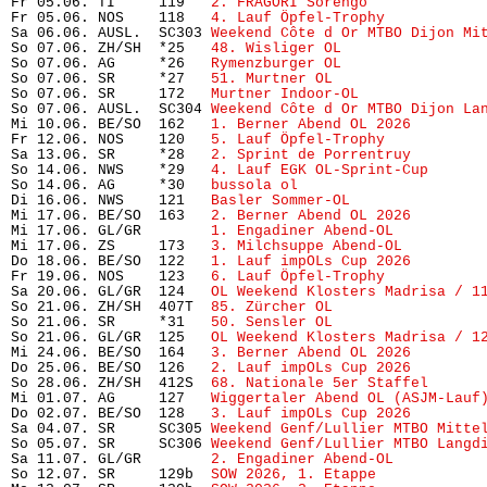
Fr 05.06. TI     119   
2. FRAGORI Sorengo
             
Fr 05.06. NOS    118   
4. Lauf Öpfel-Trophy 
          
Sa 06.06. AUSL.  SC303 
Weekend Côte d Or MTBO Dijon Mi
So 07.06. ZH/SH  *25   
48. Wisliger OL
                
So 07.06. AG     *26   
Rymenzburger OL
                
So 07.06. SR     *27   
51. Murtner OL
                 
So 07.06. SR     172   
Murtner Indoor-OL
              
So 07.06. AUSL.  SC304 
Weekend Côte d Or MTBO Dijon La
Mi 10.06. BE/SO  162   
1. Berner Abend OL 2026
        
Fr 12.06. NOS    120   
5. Lauf Öpfel-Trophy
           
Sa 13.06. SR     *28   
2. Sprint de Porrentruy
        
So 14.06. NWS    *29   
4. Lauf EGK OL-Sprint-Cup
      
So 14.06. AG     *30   
bussola ol
                     
Di 16.06. NWS    121   
Basler Sommer-OL
               
Mi 17.06. BE/SO  163   
2. Berner Abend OL 2026
        
Mi 17.06. GL/GR        
1. Engadiner Abend-OL
          
Mi 17.06. ZS     173   
3. Milchsuppe Abend-OL
         
Do 18.06. BE/SO  122   
1. Lauf impOLs Cup 2026
        
Fr 19.06. NOS    123   
6. Lauf Öpfel-Trophy
           
Sa 20.06. GL/GR  124   
OL Weekend Klosters Madrisa / 1
So 21.06. ZH/SH  407T  
85. Zürcher OL
                 
So 21.06. SR     *31   
50. Sensler OL
                 
So 21.06. GL/GR  125   
OL Weekend Klosters Madrisa / 1
Mi 24.06. BE/SO  164   
3. Berner Abend OL 2026
        
Do 25.06. BE/SO  126   
2. Lauf impOLs Cup 2026
        
So 28.06. ZH/SH  412S  
68. Nationale 5er Staffel
      
Mi 01.07. AG     127   
Wiggertaler Abend OL (ASJM-Lauf
Do 02.07. BE/SO  128   
3. Lauf impOLs Cup 2026
        
Sa 04.07. SR     SC305 
Weekend Genf/Lullier MTBO Mitte
So 05.07. SR     SC306 
Weekend Genf/Lullier MTBO Langd
Sa 11.07. GL/GR        
2. Engadiner Abend-OL
          
So 12.07. SR     129b  
SOW 2026, 1. Etappe
            