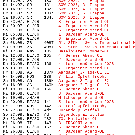
Mo 13.07. SR     130b  
SOW 2026, 2. Etappe
            
Di 14.07. SR     131b  
SOW 2026, 3. Etappe
            
Do 16.07. SR     132b  
SOW 2026, 4. Etappe
            
Fr 17.07. SR     133b  
SOW 2026, 5. Etappe
            
Sa 18.07. SR     134b  
SOW 2026, 6. Etappe
            
Do 23.07. GL/GR        
3. Engadiner Abend-OL
          
Do 30.07. GL/GR        
4. Engadiner Abend-OL
          
Sa 01.08. GL/GR        
5. Engadiner Abend-OL
          
Mi 05.08. GL/GR        
1. Davoser Abend-OL
Do 06.08. GL/GR        
6. Engadiner Abend-OL
          
Sa 08.08. ZS     408T  
51. SIMM - Swiss International 
So 09.08. ZS     408T  
51. SIMM - Swiss International 
Mi 12.08. NWS    135   
Baselbieter Sommer-OL
          
Mi 12.08. BE/SO  165   
4. Berner Abend OL
             
Mi 12.08. GL/GR        
2. Davoser Abend-OL
            
Do 13.08. BE/SO  136   
4. Lauf impOLs Cup 2026
        
Do 13.08. GL/GR        
7. Engadiner Abend-OL
          
Fr 14.08. AG     137M  
Aargauer 3-Tage-OL E1
          
Fr 14.08. NOS    138   
7. Lauf Öpfel-Trophy
           
Sa 15.08. AG     139M  
Aargauer 3-Tage-OL E2
          
So 16.08. AG     140M  
Aargauer 3-Tage-OL E3
          
Mi 19.08. BE/SO  166   
5. Berner Abend OL
             
Mi 19.08. GL/GR        
3. Davoser Abend-OL
            
Mi 19.08. ZH/SH        
Milchsuppe Abend-OL
            
Do 20.08. BE/SO  141   
5. Lauf impOLs Cup 2026
        
Fr 21.08. NOS    142   
8. Lauf Öpfel-Trophy 
          
Sa 22.08. BE/SO  Adm   
Jugendcup Staffel
              
So 23.08. BE/SO  Adm   
Jugendcup Einzellauf
           
So 23.08. BE/SO  *32   
70. Huttwiler OL
               
Mi 26.08. TI     143   
3. FRAGORI Agno
                
Mi 26.08. BE/SO  167   
6. Berner Abend OL
             
Mi 26.08. GL/GR        
4. Davoser Abend-OL
            