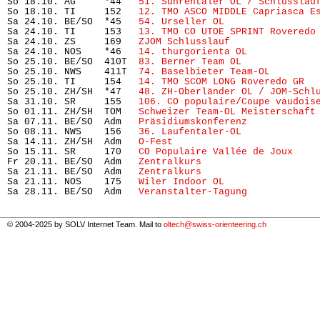
So 18.10. AG     *44   
51. Suhrentaler OL / Schlusslau
So 18.10. TI     152   
12. TMO ASCO MIDDLE Capriasca E
Sa 24.10. BE/SO  *45   
54. Urseller OL
                
Sa 24.10. TI     153   
13. TMO CO UTOE SPRINT Roveredo
Sa 24.10. ZS     169   
ZJOM Schlusslauf
               
Sa 24.10. NOS    *46   
14. thurgorienta OL
            
So 25.10. BE/SO  410T  
83. Berner Team OL
             
So 25.10. NWS    411T  
74. Baselbieter Team-OL  
      
So 25.10. TI     154   
14. TMO SCOM LONG Roveredo GR
  
So 25.10. ZH/SH  *47   
48. ZH-Oberländer OL / JOM-Schl
Sa 31.10. SR     155   
106. CO populaire/Coupe vaudois
So 01.11. ZH/SH  TOM   
Schweizer Team-OL Meisterschaft
Sa 07.11. BE/SO  Adm   
Präsidiumskonferenz
            
So 08.11. NWS    156   
36. Laufentaler-OL
             
Sa 14.11. ZH/SH  Adm   
O-Fest
                         
So 15.11. SR     170   
CO Populaire Vallée de Joux
    
Fr 20.11. BE/SO  Adm   
Zentralkurs
                    
Sa 21.11. BE/SO  Adm   
Zentralkurs
                    
Sa 21.11. NOS    175   
Wiler Indoor OL
                
Sa 28.11. BE/SO  Adm   
Veranstalter-Tagung
            
© 2004-2025 by SOLV Internet Team. Mail to
oltech@swiss-orienteering.ch