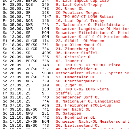
Do 27.08. BE/SO  144   
6. Lauf impOLs Cup 2026
        
Fr 28.08. NOS    145   
9. Lauf Öpfel-Trophy
           
Sa 29.08. ZS     *33   
26. Urner OL
                    
So 30.08. SR     168   
CO Populaire Morges
            
So 30.08. TI     *147  
9. TMO GOV CT LONG Robiei
      
Fr 04.09. NOS    146   
10. Lauf Öpfel-Trophy
          
Sa 05.09. NWS    **A   
7. Nationaler OL Mitteldistanz
 
So 06.09. NWS    LOM   
Schweizer Langdistanz-OL Meiste
Sa 12.09. SR     MOM   
Schweizer Mitteldistanz-OL Meis
So 13.09. SR     SOM   
Schweizer Staffel-OL Meistersch
Mi 16.09. GL/GR  174   
23. Städtli OL Weesen
          
Fr 18.09. BE/SO  *51   
Regio Olten Nacht OL
           
Sa 19.09. GL/GR  *34   
21. Zimmerberg OL
              
Sa 19.09. SR     409S  
36. Harzer-Staffel
             
So 20.09. NWS    *35   
52. Oristaler-OL
               
So 20.09. BE/SO  *36   
62. Thuner OL
                   
Sa 26.09. TI     148   
10. TMO O-92 CT MIDDLE Piora
   
Sa 26.09. ZH/SH  *37   
48. Rafzerfelder OL
            
Sa 26.09. NOS    SC307 
Ostschweizer Bike-OL - Sprint S
So 27.09. BE/SO  *38   
57. Emmentaler OL
              
So 27.09. NOS    *39   
50. Oberthurgauer OL
           
So 27.09. ZS     149   
80. Zuger OL
                   
So 27.09. TI     150   
11. TMO O-92 LONG Piora
        
Fr 02.10. ZS     S     
Staffel JEC
                     
Sa 03.10. ZS     *40   
Sörenberger Dorf OL
            
So 04.10. ZS     **A   
8. Nationaler OL Langdistanz
   
Mi 07.10. SR     Adm   
21. Freiburger sCOOL-Cup
       
Fr 09.10. BE/SO  *41   
Berner Nacht OL
                
So 11.10. NWS    151   
OL Galoppen
                     
So 11.10. BE/SO  *42   
53. Hondricher OL
              
Sa 17.10. ZH/SH  NOM   
Schweizer Nacht-OL Meisterschaf
So 18.10. BE/SO  *43   
20. biel.seeland OL
            