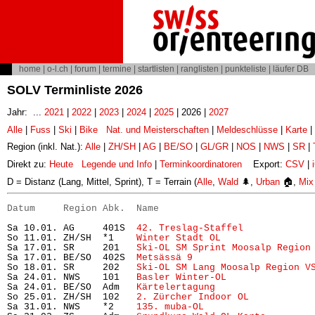
home
|
o-l.ch
|
forum
|
termine
|
startlisten
|
ranglisten
|
punkteliste
|
läufer DB
SOLV Terminliste 2026
Jahr: ...
2021
|
2022
|
2023
|
2024
|
2025
| 2026 |
2027
Alle
|
Fuss
|
Ski
|
Bike
Nat. und Meisterschaften
|
Meldeschlüsse
|
Karte
|
Region (inkl. Nat.):
Alle
|
ZH/SH
|
AG
|
BE/SO
|
GL/GR
|
NOS
|
NWS
|
SR
|
Direkt zu:
Heute
Legende und Info
|
Terminkoordinatoren
Export:
CSV
|
D = Distanz (Lang, Mittel, Sprint), T = Terrain (
Alle
,
Wald
🌲,
Urban
🏠,
Mix
Datum     Region Abk.  Name                           
Sa 10.01. AG     401S  
42. Treslag-Staffel
            
So 11.01. ZH/SH  *1    
Winter Stadt OL
                
Sa 17.01. SR     201   
Ski-OL SM Sprint Moosalp Region
Sa 17.01. BE/SO  402S  
Metsässä 9
                     
So 18.01. SR     202   
Ski-OL SM Lang Moosalp Region V
Sa 24.01. NWS    101   
Basler Winter-OL
               
Sa 24.01. BE/SO  Adm   
Kärtelertagung
                 
So 25.01. ZH/SH  102   
2. Zürcher Indoor OL
           
Sa 31.01. NWS    *2    
135. muba-OL
                   