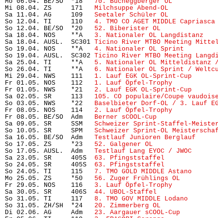
Mo 06.04. BE/SO  *18   
70. Bucheggberger OL
           
Mi 08.04. ZS     171   
Milchsuppe Abend-OL
            
Sa 11.04. AG     109   
Seetaler Schüler OL
            
So 12.04. TI     110   
4. TMO CO AGET MIDDLE Capriasca
So 12.04. BE/SO  *20   
52. Biberister OL
              
Sa 18.04. NOS    **A   
3. Nationaler OL Langdistanz
   
Sa 18.04. AUSL.  SC301 
Ticino River MTBO Meeting Mitte
So 19.04. NOS    **A   
4. Nationaler OL Sprint
        
So 19.04. AUSL.  SC302 
Ticino River MTBO Meeting Langd
Sa 25.04. TI     **A   
5. Nationaler OL Mitteldistanz 
So 26.04. TI     **A   
6. Nationaler OL Sprint / Weltc
Mi 29.04. NWS    111   
1. Lauf EGK OL-Sprint-Cup
      
Fr 01.05. NOS    112   
1. Lauf Öpfel-Trophy
           
Fr 01.05. NWS    *21   
2. Lauf EGK OL-Sprint-Cup
      
Sa 02.05. SR     113   
105. CO populaire/Coupe vaudois
So 03.05. NWS    *22   
Baselbieter Dorf-OL / 3. Lauf E
Fr 08.05. NOS    114   
2. Lauf Öpfel-Trophy
           
Fr 08.05. BE/SO  Adm   
Berner sCOOL-Cup
               
Sa 09.05. SR     SSM   
Schweizer Sprint-Staffel-Meiste
So 10.05. SR     SPM   
Schweizer Sprint-OL Meisterscha
Sa 16.05. BE/SO  Adm   
Testlauf Junioren Berglauf
     
So 17.05. ZS     *23   
52. Galgener OL
                 
So 17.05. AUSL.  Adm   
Testlauf Lang EYOC / JWOC
      
Sa 23.05. SR     405S  
63. Pfingststaffel
             
So 24.05. SR     405S  
63. Pfingststaffel
             
So 24.05. TI     115   
7. TMO GOLD MIDDLE Astano
      
Mo 25.05. ZS     *50   
56. Zuger Frühlings OL
         
Fr 29.05. NOS    116   
3. Lauf Öpfel-Trophy
           
Sa 30.05. SR     406S  
44. UBOL-Staffel
               
So 31.05. TI     117   
8. TMO GOV MIDDLE Lodano
       
So 31.05. ZH/SH  *24   
20. Zimmerberg OL
              
Di 02.06. AG     Adm   
23. Aargauer sCOOL-Cup
         