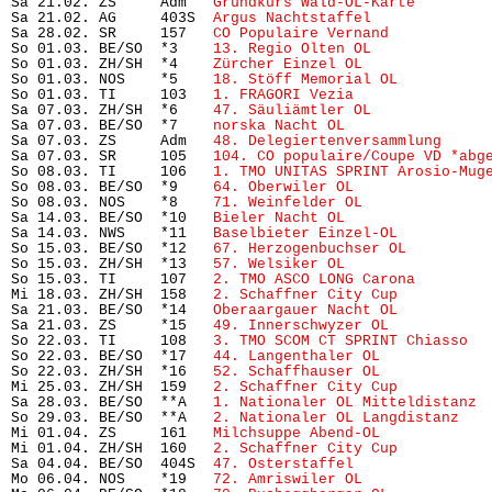
Sa 21.02. ZS     Adm   
Grundkurs Wald-OL-Karte 
       
Sa 21.02. AG     403S  
Argus Nachtstaffel
             
Sa 28.02. SR     157   
CO Populaire Vernand
           
So 01.03. BE/SO  *3    
13. Regio Olten OL
             
So 01.03. ZH/SH  *4    
Zürcher Einzel OL
              
So 01.03. NOS    *5    
18. Stöff Memorial OL
          
So 01.03. TI     103   
1. FRAGORI Vezia
               
Sa 07.03. ZH/SH  *6    
47. Säuliämtler OL
             
Sa 07.03. BE/SO  *7    
norska Nacht OL
                
Sa 07.03. ZS     Adm   
48. Delegiertenversammlung
     
Sa 07.03. SR     105   
104. CO populaire/Coupe VD *abg
So 08.03. TI     106   
1. TMO UNITAS SPRINT Arosio-Mug
So 08.03. BE/SO  *9    
64. Oberwiler OL
               
So 08.03. NOS    *8    
71. Weinfelder OL
              
Sa 14.03. BE/SO  *10   
Bieler Nacht OL
                
Sa 14.03. NWS    *11   
Baselbieter Einzel-OL
          
So 15.03. BE/SO  *12   
67. Herzogenbuchser OL
         
So 15.03. ZH/SH  *13   
57. Welsiker OL
                
So 15.03. TI     107   
2. TMO ASCO LONG Carona
        
Mi 18.03. ZH/SH  158   
2. Schaffner City Cup
          
Sa 21.03. BE/SO  *14   
Oberaargauer Nacht OL
          
Sa 21.03. ZS     *15   
49. Innerschwyzer OL
           
So 22.03. TI     108   
3. TMO SCOM CT SPRINT Chiasso
  
So 22.03. BE/SO  *17   
44. Langenthaler OL
            
So 22.03. ZH/SH  *16   
52. Schaffhauser OL
            
Mi 25.03. ZH/SH  159   
2. Schaffner City Cup
          
Sa 28.03. BE/SO  **A   
1. Nationaler OL Mitteldistanz
 
So 29.03. BE/SO  **A   
2. Nationaler OL Langdistanz
   
Mi 01.04. ZS     161   
Milchsuppe Abend-OL
            
Mi 01.04. ZH/SH  160   
2. Schaffner City Cup
          
Sa 04.04. BE/SO  404S  
47. Osterstaffel
               
Mo 06.04. NOS    *19   
72. Amriswiler OL
              