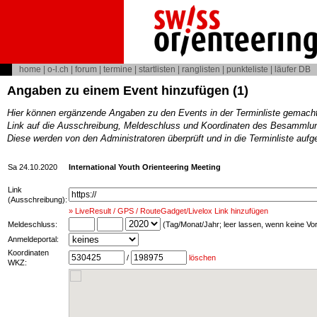
home
|
o-l.ch
|
forum
|
termine
|
startlisten
|
ranglisten
|
punkteliste
|
läufer DB
Angaben zu einem Event hinzufügen (1)
Hier können ergänzende Angaben zu den Events in der Terminliste gemach
Link auf die Ausschreibung, Meldeschluss und Koordinaten des Besammlun
Diese werden von den Administratoren überprüft und in die Terminliste au
Sa 24.10.2020
International Youth Orienteering Meeting
Link
(Ausschreibung):
» LiveResult / GPS / RouteGadget/Livelox Link hinzufügen
Meldeschluss:
(Tag/Monat/Jahr; leer lassen, wenn keine V
Anmeldeportal:
Koordinaten
/
löschen
WKZ: