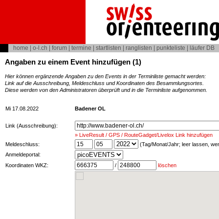
home
|
o-l.ch
|
forum
|
termine
|
startlisten
|
ranglisten
|
punkteliste
|
läufer DB
Angaben zu einem Event hinzufügen (1)
Hier können ergänzende Angaben zu den Events in der Terminliste gemacht werden:
Link auf die Ausschreibung, Meldeschluss und Koordinaten des Besammlungsortes.
Diese werden von den Administratoren überprüft und in die Terminliste aufgenommen.
Mi 17.08.2022
Badener OL
Link (Ausschreibung):
» LiveResult / GPS / RouteGadget/Livelox Link hinzufügen
Meldeschluss:
(Tag/Monat/Jahr; leer lassen, w
Anmeldeportal:
Koordinaten WKZ:
/
löschen