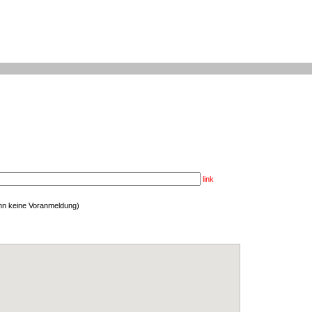
link
enn keine Voranmeldung)