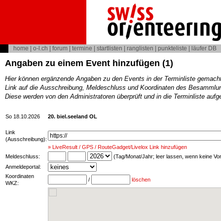
home
|
o-l.ch
|
forum
|
termine
|
startlisten
|
ranglisten
|
punkteliste
|
läufer DB
Angaben zu einem Event hinzufügen (1)
Hier können ergänzende Angaben zu den Events in der Terminliste gemach
Link auf die Ausschreibung, Meldeschluss und Koordinaten des Besammlun
Diese werden von den Administratoren überprüft und in die Terminliste au
So 18.10.2026
20. biel.seeland OL
Link
(Ausschreibung):
» LiveResult / GPS / RouteGadget/Livelox Link hinzufügen
Meldeschluss:
(Tag/Monat/Jahr; leer lassen, wenn keine V
Anmeldeportal:
Koordinaten
/
löschen
WKZ: