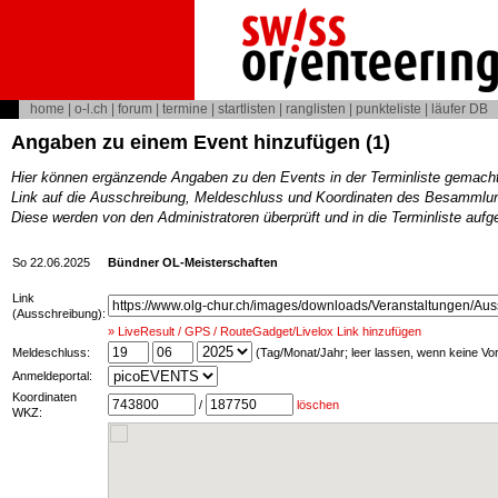
home
|
o-l.ch
|
forum
|
termine
|
startlisten
|
ranglisten
|
punkteliste
|
läufer DB
Angaben zu einem Event hinzufügen (1)
Hier können ergänzende Angaben zu den Events in der Terminliste gemach
Link auf die Ausschreibung, Meldeschluss und Koordinaten des Besammlun
Diese werden von den Administratoren überprüft und in die Terminliste au
So 22.06.2025
Bündner OL-Meisterschaften
Link
(Ausschreibung):
» LiveResult / GPS / RouteGadget/Livelox Link hinzufügen
Meldeschluss:
(Tag/Monat/Jahr; leer lassen, wenn keine V
Anmeldeportal:
Koordinaten
/
löschen
WKZ: