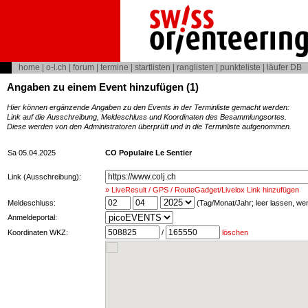
home
|
o-l.ch
|
forum
|
termine
|
startlisten
|
ranglisten
|
punkteliste
|
läufer DB
Angaben zu einem Event hinzufügen (1)
Hier können ergänzende Angaben zu den Events in der Terminliste gemacht werden:
Link auf die Ausschreibung, Meldeschluss und Koordinaten des Besammlungsortes.
Diese werden von den Administratoren überprüft und in die Terminliste aufgenommen.
Sa 05.04.2025
CO Populaire Le Sentier
Link (Ausschreibung):
» LiveResult / GPS / RouteGadget/Livelox Link hinzufügen
Meldeschluss:
(Tag/Monat/Jahr; leer lassen, w
Anmeldeportal:
Koordinaten WKZ:
/
löschen