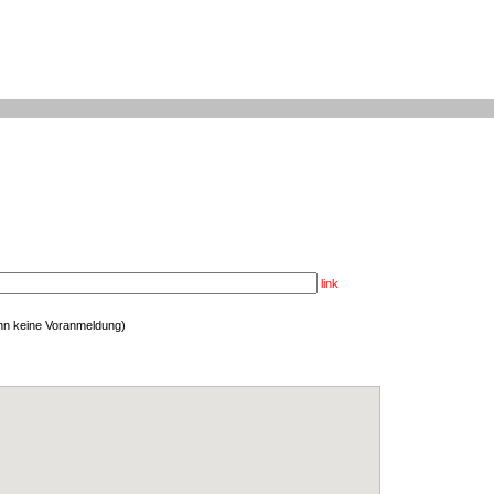
link
enn keine Voranmeldung)