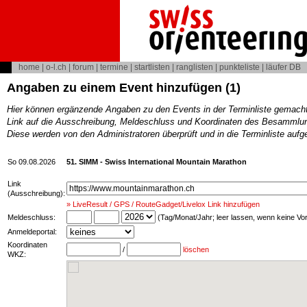
home
|
o-l.ch
|
forum
|
termine
|
startlisten
|
ranglisten
|
punkteliste
|
läufer DB
Angaben zu einem Event hinzufügen (1)
Hier können ergänzende Angaben zu den Events in der Terminliste gemach
Link auf die Ausschreibung, Meldeschluss und Koordinaten des Besammlun
Diese werden von den Administratoren überprüft und in die Terminliste au
So 09.08.2026
51. SIMM - Swiss International Mountain Marathon
Link
(Ausschreibung):
» LiveResult / GPS / RouteGadget/Livelox Link hinzufügen
Meldeschluss:
(Tag/Monat/Jahr; leer lassen, wenn keine V
Anmeldeportal:
Koordinaten
/
löschen
WKZ: