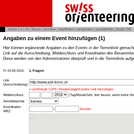
home
|
o-l.ch
|
forum
|
termine
|
startlisten
|
ranglisten
|
punkteliste
|
läufer DB
Angaben zu einem Event hinzufügen (1)
Hier können ergänzende Angaben zu den Events in der Terminliste gemach
Link auf die Ausschreibung, Meldeschluss und Koordinaten des Besammlun
Diese werden von den Administratoren überprüft und in die Terminliste au
Fr 03.06.2016
1. Fragori
Link
(Ausschreibung):
» LiveResult / GPS / RouteGadget/Livelox Link hinzufügen
Meldeschluss:
(Tag/Monat/Jahr; leer lassen, wenn keine V
Anmeldeportal:
Koordinaten
/
löschen
WKZ: