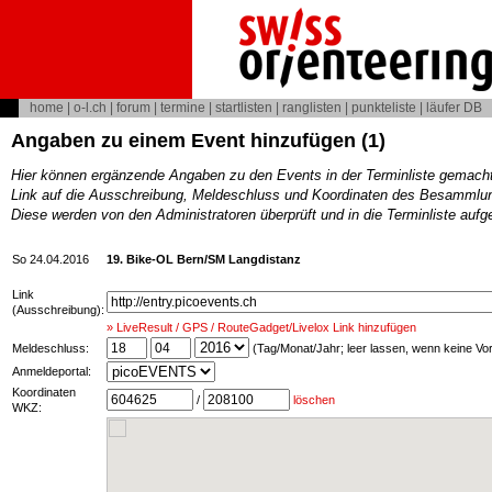
home
|
o-l.ch
|
forum
|
termine
|
startlisten
|
ranglisten
|
punkteliste
|
läufer DB
Angaben zu einem Event hinzufügen (1)
Hier können ergänzende Angaben zu den Events in der Terminliste gemach
Link auf die Ausschreibung, Meldeschluss und Koordinaten des Besammlun
Diese werden von den Administratoren überprüft und in die Terminliste au
So 24.04.2016
19. Bike-OL Bern/SM Langdistanz
Link
(Ausschreibung):
» LiveResult / GPS / RouteGadget/Livelox Link hinzufügen
Meldeschluss:
(Tag/Monat/Jahr; leer lassen, wenn keine V
Anmeldeportal:
Koordinaten
/
löschen
WKZ: