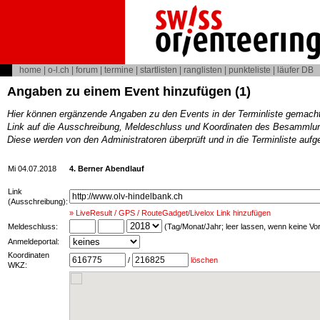
home
|
o-l.ch
|
forum
|
termine
|
startlisten
|
ranglisten
|
punkteliste
|
läufer DB
Angaben zu einem Event hinzufügen (1)
Hier können ergänzende Angaben zu den Events in der Terminliste gemach
Link auf die Ausschreibung, Meldeschluss und Koordinaten des Besammlun
Diese werden von den Administratoren überprüft und in die Terminliste au
Mi 04.07.2018
4. Berner Abendlauf
Link
(Ausschreibung):
» LiveResult / GPS / RouteGadget/Livelox Link hinzufügen
Meldeschluss:
(Tag/Monat/Jahr; leer lassen, wenn keine V
Anmeldeportal:
Koordinaten
/
löschen
WKZ: