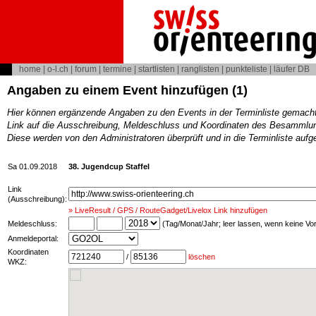
home
|
o-l.ch
|
forum
|
termine
|
startlisten
|
ranglisten
|
punkteliste
|
läufer DB
Angaben zu einem Event hinzufügen (1)
Hier können ergänzende Angaben zu den Events in der Terminliste gemach
Link auf die Ausschreibung, Meldeschluss und Koordinaten des Besammlun
Diese werden von den Administratoren überprüft und in die Terminliste au
Sa 01.09.2018
38. Jugendcup Staffel
Link
(Ausschreibung):
» LiveResult / GPS / RouteGadget/Livelox Link hinzufügen
Meldeschluss:
(Tag/Monat/Jahr; leer lassen, wenn keine V
Anmeldeportal:
Koordinaten
/
löschen
WKZ: