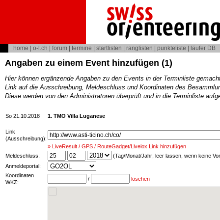
home
|
o-l.ch
|
forum
|
termine
|
startlisten
|
ranglisten
|
punkteliste
|
läufer DB
Angaben zu einem Event hinzufügen (1)
Hier können ergänzende Angaben zu den Events in der Terminliste gemach
Link auf die Ausschreibung, Meldeschluss und Koordinaten des Besammlun
Diese werden von den Administratoren überprüft und in die Terminliste au
So 21.10.2018
1. TMO Villa Luganese
Link
(Ausschreibung):
» LiveResult / GPS / RouteGadget/Livelox Link hinzufügen
Meldeschluss:
(Tag/Monat/Jahr; leer lassen, wenn keine V
Anmeldeportal:
Koordinaten
/
löschen
WKZ: