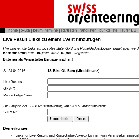
home
|
o-l.ch
|
forum
|
termine
|
startlisten
|
ranglisten
|
punkteliste
|
läufer DB
Live Result Links zu einem Event hinzufügen
Hier können die Links auf Live Resultate, GPS und RouteGadget/Livelox eingetragen werd
Bitte die Links incl. "https://" oder "http://" eingeben.
Bitte nur als Veranstalter Einträge machen!
Sa 23.04.2016
18. Bike-OL Bern (Mitteldistanz)
Live Results:
GPS (*):
RouteGadget/Livelox:
Die Eingabe der SOLV-Nr ist notwendig, um Dich zu authentifizieren:
SOLV-Nr:
Bemerkungen:
Links für Live Results und RouteGadget/Livelox können vom Veranstalter eingegeb