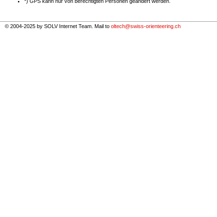
*) GPS kann nur von berechtigten Personen geändert werden.
© 2004-2025 by SOLV Internet Team. Mail to
oltech@swiss-orienteering.ch