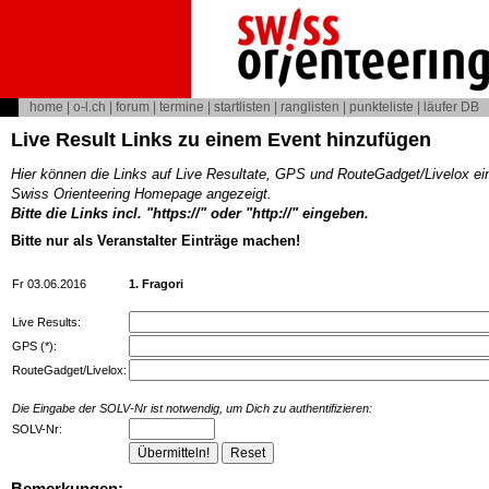
home
|
o-l.ch
|
forum
|
termine
|
startlisten
|
ranglisten
|
punkteliste
|
läufer DB
Live Result Links zu einem Event hinzufügen
Hier können die Links auf Live Resultate, GPS und RouteGadget/Livelox ei
Swiss Orienteering Homepage angezeigt.
Bitte die Links incl. "https://" oder "http://" eingeben.
Bitte nur als Veranstalter Einträge machen!
Fr 03.06.2016
1. Fragori
Live Results:
GPS (*):
RouteGadget/Livelox:
Die Eingabe der SOLV-Nr ist notwendig, um Dich zu authentifizieren:
SOLV-Nr:
Bemerkungen: