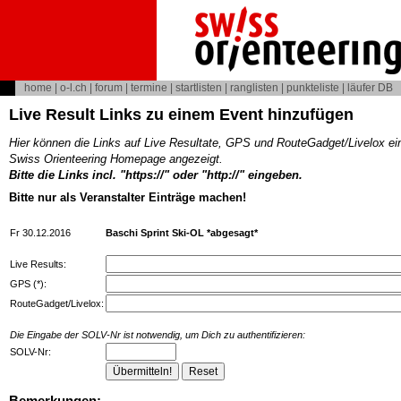
home
|
o-l.ch
|
forum
|
termine
|
startlisten
|
ranglisten
|
punkteliste
|
läufer DB
Live Result Links zu einem Event hinzufügen
Hier können die Links auf Live Resultate, GPS und RouteGadget/Livelox ei
Swiss Orienteering Homepage angezeigt.
Bitte die Links incl. "https://" oder "http://" eingeben.
Bitte nur als Veranstalter Einträge machen!
Fr 30.12.2016
Baschi Sprint Ski-OL *abgesagt*
Live Results:
GPS (*):
RouteGadget/Livelox:
Die Eingabe der SOLV-Nr ist notwendig, um Dich zu authentifizieren:
SOLV-Nr:
Bemerkungen: