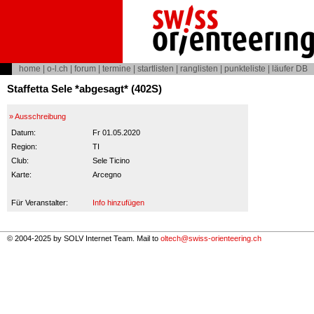
home
|
o-l.ch
|
forum
|
termine
|
startlisten
|
ranglisten
|
punkteliste
|
läufer DB
Staffetta Sele *abgesagt* (402S)
» Ausschreibung
Datum:
Fr 01.05.2020
Region:
TI
Club:
Sele Ticino
Karte:
Arcegno
Für Veranstalter:
Info hinzufügen
© 2004-2025 by SOLV Internet Team. Mail to
oltech@swiss-orienteering.ch