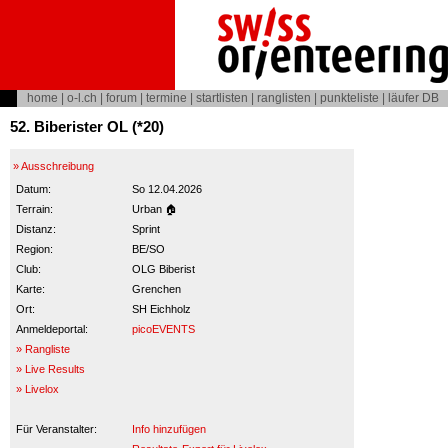
home
|
o-l.ch
|
forum
|
termine
|
startlisten
|
ranglisten
|
punkteliste
|
läufer DB
52. Biberister OL (*20)
» Ausschreibung
Datum:
So 12.04.2026
Terrain:
Urban 🏠
Distanz:
Sprint
Region:
BE/SO
Club:
OLG Biberist
Karte:
Grenchen
Ort:
SH Eichholz
Anmeldeportal:
picoEVENTS
» Rangliste
» Live Results
» Livelox
Für Veranstalter:
Info hinzufügen