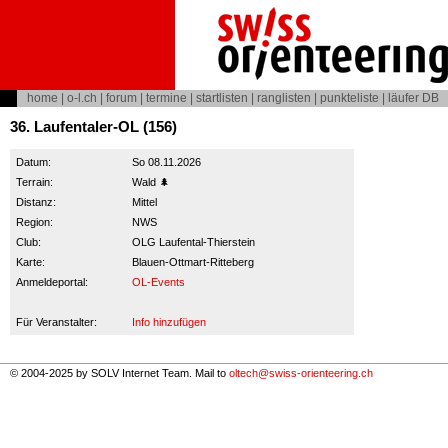
home
|
o-l.ch
|
forum
|
termine
|
startlisten
|
ranglisten
|
punkteliste
|
läufer DB
36. Laufentaler-OL (156)
Datum:
So 08.11.2026
Terrain:
Wald 🌲
Distanz:
Mittel
Region:
NWS
Club:
OLG Laufental-Thierstein
Karte:
Blauen-Ottmart-Ritteberg
Anmeldeportal:
OL-Events
Für Veranstalter:
Info hinzufügen
© 2004-2025 by SOLV Internet Team. Mail to
oltech@swiss-orienteering.ch