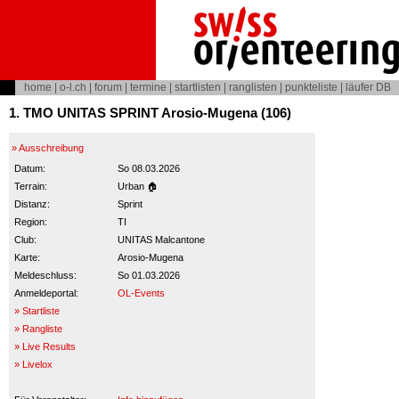
home
|
o-l.ch
|
forum
|
termine
|
startlisten
|
ranglisten
|
punkteliste
|
läufer DB
1. TMO UNITAS SPRINT Arosio-Mugena (106)
» Ausschreibung
Datum:
So 08.03.2026
Terrain:
Urban 🏠
Distanz:
Sprint
Region:
TI
Club:
UNITAS Malcantone
Karte:
Arosio-Mugena
Meldeschluss:
So 01.03.2026
Anmeldeportal:
OL-Events
» Startliste
» Rangliste
» Live Results
» Livelox