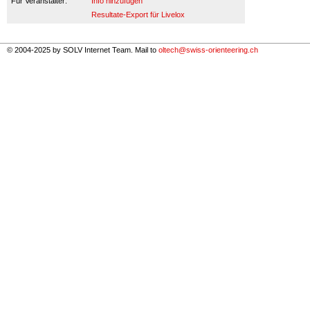
Für Veranstalter:
Info hinzufügen
Resultate-Export für Livelox
© 2004-2025 by SOLV Internet Team. Mail to
oltech@swiss-orienteering.ch