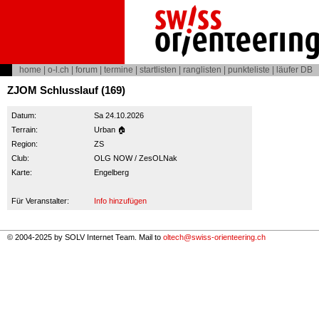
home
|
o-l.ch
|
forum
|
termine
|
startlisten
|
ranglisten
|
punkteliste
|
läufer DB
ZJOM Schlusslauf (169)
Datum:
Sa 24.10.2026
Terrain:
Urban 🏠
Region:
ZS
Club:
OLG NOW / ZesOLNak
Karte:
Engelberg
Für Veranstalter:
Info hinzufügen
© 2004-2025 by SOLV Internet Team. Mail to
oltech@swiss-orienteering.ch