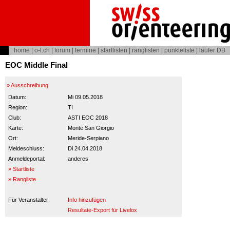
home
|
o-l.ch
|
forum
|
termine
|
startlisten
|
ranglisten
|
punkteliste
|
läufer DB
EOC Middle Final
» Ausschreibung
Datum:
Mi 09.05.2018
Region:
TI
Club:
ASTI EOC 2018
Karte:
Monte San Giorgio
Ort:
Meride-Serpiano
Meldeschluss:
Di 24.04.2018
Anmeldeportal:
anderes
» Startliste
» Rangliste
Für Veranstalter:
Info hinzufügen
Resultate-Export für Livelox