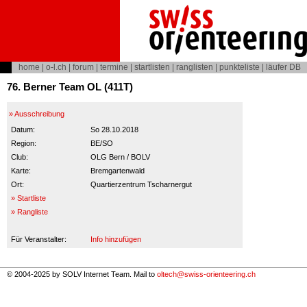
home
|
o-l.ch
|
forum
|
termine
|
startlisten
|
ranglisten
|
punkteliste
|
läufer DB
76. Berner Team OL (411T)
» Ausschreibung
Datum:
So 28.10.2018
Region:
BE/SO
Club:
OLG Bern / BOLV
Karte:
Bremgartenwald
Ort:
Quartierzentrum Tscharnergut
» Startliste
» Rangliste
Für Veranstalter:
Info hinzufügen
© 2004-2025 by SOLV Internet Team. Mail to
oltech@swiss-orienteering.ch