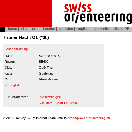
home
|
o-l.ch
|
forum
|
termine
|
startlisten
|
ranglisten
|
punkteliste
|
läufer DB
Thuner Nacht OL (*38)
» Ausschreibung
Datum:
Sa 22.09.2018
Region:
BE/SO
Club:
OLG Thun
Karte:
Guntelsey
Ort:
Allmendingen
» Rangliste
Für Veranstalter:
Info hinzufügen
Resultate-Export für Livelox
© 2004-2025 by SOLV Internet Team. Mail to
oltech@swiss-orienteering.ch