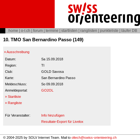
home
|
o-l.ch
|
forum
|
termine
|
startlisten
|
ranglisten
|
punkteliste
|
läufer DB
10. TMO San Bernardino Passo (149)
» Ausschreibung
Datum:
Sa 15.09.2018
Region:
TI
Club:
GOLD Savosa
Karte:
San Bernardino Passo
Meldeschluss:
So 09.09.2018
Anmeldeportal:
GO2OL
» Startliste
» Rangliste
Für Veranstalter:
Info hinzufügen
Resultate-Export für Livelox
© 2004-2025 by SOLV Internet Team. Mail to
oltech@swiss-orienteering.ch