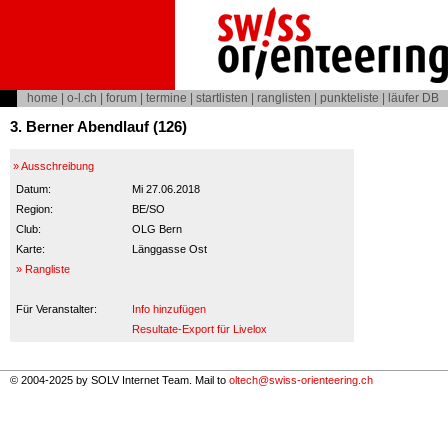
home
|
o-l.ch
|
forum
|
termine
|
startlisten
|
ranglisten
|
punkteliste
|
läufer DB
3. Berner Abendlauf (126)
» Ausschreibung
Datum:
Mi 27.06.2018
Region:
BE/SO
Club:
OLG Bern
Karte:
Länggasse Ost
» Rangliste
Für Veranstalter:
Info hinzufügen
Resultate-Export für Livelox
© 2004-2025 by SOLV Internet Team. Mail to
oltech@swiss-orienteering.ch