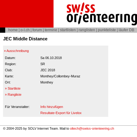
home
|
o-l.ch
|
forum
|
termine
|
startlisten
|
ranglisten
|
punkteliste
|
läufer DB
JEC Middle Distance
» Ausschreibung
Datum:
Sa 06.10.2018
Region:
SR
Club:
JEC 2018
Karte:
Monthey/Collombey-Muraz
Ort:
Monthey
» Startliste
» Rangliste
Für Veranstalter:
Info hinzufügen
Resultate-Export für Livelox
© 2004-2025 by SOLV Internet Team. Mail to
oltech@swiss-orienteering.ch