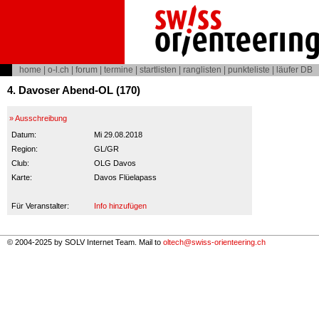
home
|
o-l.ch
|
forum
|
termine
|
startlisten
|
ranglisten
|
punkteliste
|
läufer DB
4. Davoser Abend-OL (170)
» Ausschreibung
Datum:
Mi 29.08.2018
Region:
GL/GR
Club:
OLG Davos
Karte:
Davos Flüelapass
Für Veranstalter:
Info hinzufügen
© 2004-2025 by SOLV Internet Team. Mail to
oltech@swiss-orienteering.ch