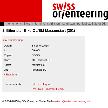
home
|
o-l.ch
|
forum
|
termine
|
startlisten
|
ranglisten
|
punkteliste
|
läufer DB
3. Biberister Bike-OL/SM Massenstart (301)
» Ausschreibung
Datum:
Sa 28.04.2018
Art:
Bike-O
Region:
BE/SO
Club:
OLG Biberist SO
Karte:
Martinsflue
Ort:
Riedholz SO
» Rangliste
Für Veranstalter:
Info hinzufügen
Resultate-Export für Livelox
© 2004-2025 by SOLV Internet Team. Mail to
oltech@swiss-orienteering.ch