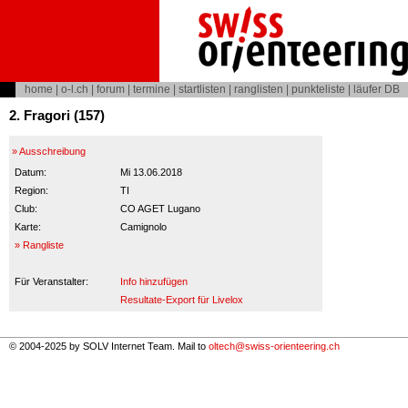
home
|
o-l.ch
|
forum
|
termine
|
startlisten
|
ranglisten
|
punkteliste
|
läufer DB
2. Fragori (157)
» Ausschreibung
Datum:
Mi 13.06.2018
Region:
TI
Club:
CO AGET Lugano
Karte:
Camignolo
» Rangliste
Für Veranstalter:
Info hinzufügen
Resultate-Export für Livelox
© 2004-2025 by SOLV Internet Team. Mail to
oltech@swiss-orienteering.ch