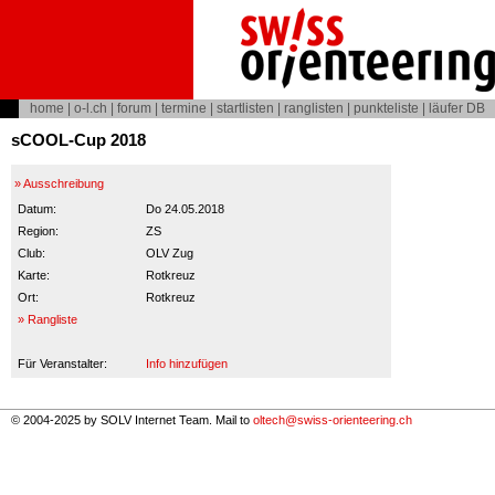
home
|
o-l.ch
|
forum
|
termine
|
startlisten
|
ranglisten
|
punkteliste
|
läufer DB
sCOOL-Cup 2018
» Ausschreibung
Datum:
Do 24.05.2018
Region:
ZS
Club:
OLV Zug
Karte:
Rotkreuz
Ort:
Rotkreuz
» Rangliste
Für Veranstalter:
Info hinzufügen
© 2004-2025 by SOLV Internet Team. Mail to
oltech@swiss-orienteering.ch