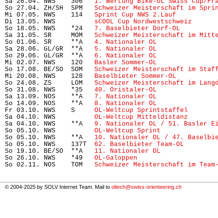
Sa 26.04. NWS    306   
1. Wertung Bike-OL Swiss Cup/Fr
So 27.04. ZH/SH  SPM   
Schweizer Meisterschaft im Spri
Mi 07.05. NWS    114   
Sprint Cup NWS 2.Lauf
          
Di 13.05. NWS          
sCOOL Cup Nordwestschweiz
      
So 18.05. NWS    *24   
7. Baselbieter Dorf-OL
         
Sa 31.05. SR     MOM   
Schweizer Meisterschaft im Mitt
So 01.06. SR     **A   
4. Nationaler OL
               
Sa 28.06. GL/GR  **A   
5. Nationaler OL
               
So 29.06. GL/GR  **A   
6. Nationaler OL
               
Mi 02.07. NWS    120   
Basler Sommer-OL
               
So 17.08. BE/SO  SOM   
Schweizer Meisterschaft im Staf
Mi 20.08. NWS    128   
Baselbieter Sommer-OL
          
So 24.08. ZS     LOM   
Schweizer Meisterschaft im Lang
So 31.08. NWS    *35   
40. Oristaler-OL
               
Sa 13.09. NOS    **A   
7. Nationaler OL
               
So 14.09. NOS    **A   
8. Nationaler OL
               
Fr 03.10. NWS    S     
OL-Weltcup Sprintstaffel
       
Sa 04.10. NWS          
OL-Weltcup Mitteldistanz
       
Sa 04.10. NWS    **A   
9. Nationaler OL / 51. Basler E
So 05.10. NWS          
OL-Weltcup Sprint
              
So 05.10. NWS    **A   
10. Nationaler OL / 47. Baselbi
So 05.10. NWS    137T  
62. Baselbieter Team-OL
        
So 19.10. BE/SO  **A   
11. Nationaler OL
              
So 26.10. NWS    *49   
OL-Galoppen
                    
So 02.11. NOS    TOM   
Schweizer Meisterschaft im Team
© 2004-2025 by SOLV Internet Team. Mail to
oltech@swiss-orienteering.ch