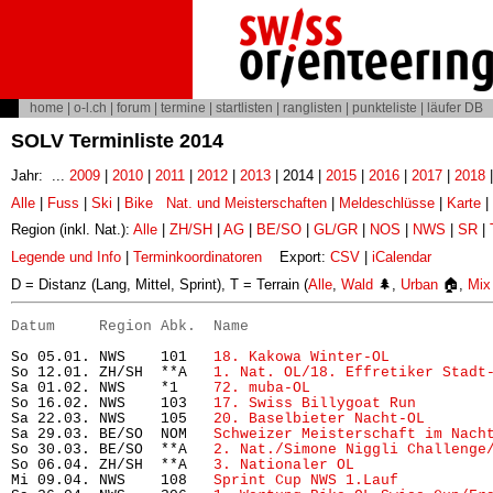
home
|
o-l.ch
|
forum
|
termine
|
startlisten
|
ranglisten
|
punkteliste
|
läufer DB
SOLV Terminliste 2014
Jahr: ...
2009
|
2010
|
2011
|
2012
|
2013
| 2014 |
2015
|
2016
|
2017
|
2018
Alle
|
Fuss
|
Ski
|
Bike
Nat. und Meisterschaften
|
Meldeschlüsse
|
Karte
|
Region (inkl. Nat.):
Alle
|
ZH/SH
|
AG
|
BE/SO
|
GL/GR
|
NOS
|
NWS
|
SR
|
Legende und Info
|
Terminkoordinatoren
Export:
CSV
|
iCalendar
D = Distanz (Lang, Mittel, Sprint), T = Terrain (
Alle
,
Wald
🌲,
Urban
🏠,
Mix
Datum     Region Abk.  Name                           
So 05.01. NWS    101   
18. Kakowa Winter-OL
           
So 12.01. ZH/SH  **A   
1. Nat. OL/18. Effretiker Stadt
Sa 01.02. NWS    *1    
72. muba-OL
                    
So 16.02. NWS    103   
17. Swiss Billygoat Run
        
Sa 22.03. NWS    105   
20. Baselbieter Nacht-OL
       
Sa 29.03. BE/SO  NOM   
Schweizer Meisterschaft im Nach
So 30.03. BE/SO  **A   
2. Nat./Simone Niggli Challenge
So 06.04. ZH/SH  **A   
3. Nationaler OL
               
Mi 09.04. NWS    108   
Sprint Cup NWS 1.Lauf
          