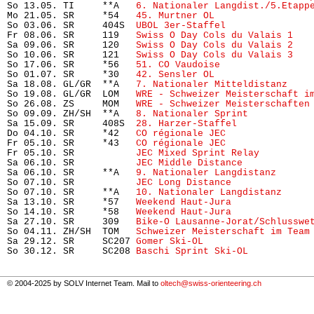
So 13.05. TI     **A   
6. Nationaler Langdist./5.Etapp
Mo 21.05. SR     *54   
45. Murtner OL
                 
So 03.06. SR     404S  
UBOL 3er-Staffel
               
Fr 08.06. SR     119   
Swiss O Day Cols du Valais 1
   
Sa 09.06. SR     120   
Swiss O Day Cols du Valais 2
   
So 10.06. SR     121   
Swiss O Day Cols du Valais 3
   
So 17.06. SR     *56   
51. CO Vaudoise
                
So 01.07. SR     *30   
42. Sensler OL
                 
Sa 18.08. GL/GR  **A   
7. Nationaler Mitteldistanz
    
So 19.08. GL/GR  LOM   
WRE - Schweizer Meisterschaft i
So 26.08. ZS     MOM   
WRE - Schweizer Meisterschaften
So 09.09. ZH/SH  **A   
8. Nationaler Sprint 
          
Sa 15.09. SR     408S  
28. Harzer-Staffel
             
Do 04.10. SR     *42   
CO régionale JEC
               
Fr 05.10. SR     *43   
CO régionale JEC
               
Fr 05.10. SR           
JEC Mixed Sprint Relay
         
Sa 06.10. SR           
JEC Middle Distance
            
Sa 06.10. SR     **A   
9. Nationaler Langdistanz
      
So 07.10. SR           
JEC Long Distance
              
So 07.10. SR     **A   
10. Nationaler Langdistanz
     
Sa 13.10. SR     *57   
Weekend Haut-Jura
              
So 14.10. SR     *58   
Weekend Haut-Jura
              
Sa 27.10. SR     309   
Bike-O Lausanne-Jorat/Schlusswe
So 04.11. ZH/SH  TOM   
Schweizer Meisterschaft im Team
Sa 29.12. SR     SC207 
Gomer Ski-OL
                   
So 30.12. SR     SC208 
Baschi Sprint Ski-OL
© 2004-2025 by SOLV Internet Team. Mail to
oltech@swiss-orienteering.ch