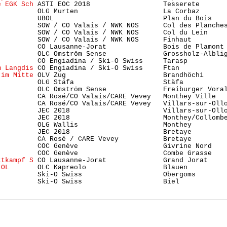
e EGK Sch
 ASTI EOC 2018                  Tesserete      
          OLG Murten                     La Corbaz      
          UBOL                           Plan du Bois   
          SOW / CO Valais / NWK NOS      Col des Planche
          SOW / CO Valais / NWK NOS      Col du Lein    
          SOW / CO Valais / NWK NOS      Finhaut        
          CO Lausanne-Jorat              Bois de Plamont
          OLC Omström Sense              Grossholz-Albli
          CO Engiadina / Ski-O Swiss     Tarasp         
m Langdis
 CO Engiadina / Ski-O Swiss     Ftan           
 im Mitte
 OLV Zug                        Brandhöchi     
          OLG Stäfa                      Stäfa          
          OLC Omström Sense              Freiburger Vora
          CA Rosé/CO Valais/CARE Vevey   Monthey Ville   
          CA Rosé/CO Valais/CARE Vevey   Villars-sur-Ollo
          JEC 2018                       Villars-sur-Ollo
          JEC 2018                       Monthey/Collombe
          OLG Wallis                     Monthey        
          JEC 2018                       Bretaye         
          CA Rosé / CARE Vevey           Bretaye        
          COC Genève                     Givrine Nord   
          COC Genève                     Combe Grasse   
ttkampf S
 CO Lausanne-Jorat              Grand Jorat    
 OL
       OLC Kapreolo                   Blauen         
          Ski-O Swiss                    Obergoms        