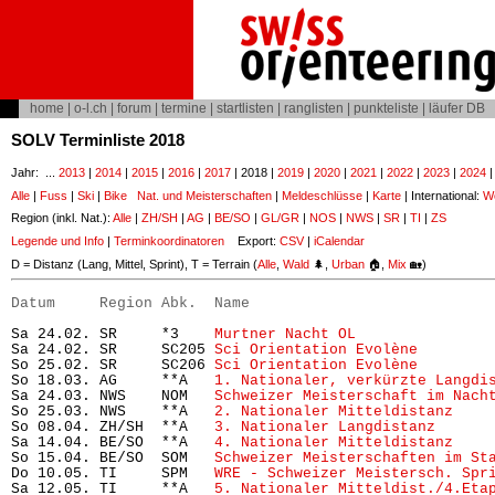
home
|
o-l.ch
|
forum
|
termine
|
startlisten
|
ranglisten
|
punkteliste
|
läufer DB
SOLV Terminliste 2018
Jahr: ...
2013
|
2014
|
2015
|
2016
|
2017
| 2018 |
2019
|
2020
|
2021
|
2022
|
2023
|
2024
Alle
|
Fuss
|
Ski
|
Bike
Nat. und Meisterschaften
|
Meldeschlüsse
|
Karte
| International:
Wo
Region (inkl. Nat.):
Alle
|
ZH/SH
|
AG
|
BE/SO
|
GL/GR
|
NOS
|
NWS
|
SR
|
TI
|
ZS
Legende und Info
|
Terminkoordinatoren
Export:
CSV
|
iCalendar
D = Distanz (Lang, Mittel, Sprint), T = Terrain (
Alle
,
Wald
🌲,
Urban
🏠,
Mix
🏡)
Datum     Region Abk.  Name                           
Sa 24.02. SR     *3    
Murtner Nacht OL
               
Sa 24.02. SR     SC205 
Sci Orientation Evolène
        
So 25.02. SR     SC206 
Sci Orientation Evolène
        
So 18.03. AG     **A   
1. Nationaler, verkürzte Langdi
Sa 24.03. NWS    NOM   
Schweizer Meisterschaft im Nach
So 25.03. NWS    **A   
2. Nationaler Mitteldistanz
    
So 08.04. ZH/SH  **A   
3. Nationaler Langdistanz
      
Sa 14.04. BE/SO  **A   
4. Nationaler Mitteldistanz
    
So 15.04. BE/SO  SOM   
Schweizer Meisterschaften im St
Do 10.05. TI     SPM   
WRE - Schweizer Meistersch. Spr
Sa 12.05. TI     **A   
5. Nationaler Mitteldist./4.Eta