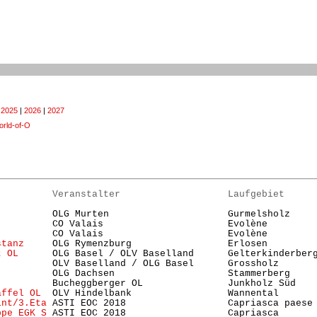
|
2025
|
2026
|
2027
rld-of-O
          Veranstalter                   Laufgebiet     
          OLG Murten                     Gurmelsholz     
          CO Valais                      Evolène        
          CO Valais                      Evolène        
stanz
     OLG Rymenzburg                 Erlosen        
t OL
      OLG Basel / OLV Baselland      Gelterkinderber
          OLV Baselland / OLG Basel      Grossholz      
          OLG Dachsen                    Stammerberg    
          Bucheggberger OL               Junkholz Süd   
affel OL
  OLV Hindelbank                 Wannental      
int/3.Eta
 ASTI EOC 2018                  Capriasca paese
ppe EGK S
 ASTI EOC 2018                  Capriasca      