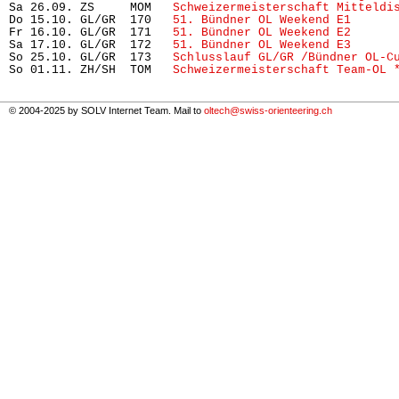
Sa 26.09. ZS     MOM   
Schweizermeisterschaft Mitteldi
Do 15.10. GL/GR  170   
51. Bündner OL Weekend E1
      
Fr 16.10. GL/GR  171   
51. Bündner OL Weekend E2
      
Sa 17.10. GL/GR  172   
51. Bündner OL Weekend E3
      
So 25.10. GL/GR  173   
Schlusslauf GL/GR /Bündner OL-C
So 01.11. ZH/SH  TOM   
Schweizermeisterschaft Team-OL 
© 2004-2025 by SOLV Internet Team. Mail to
oltech@swiss-orienteering.ch