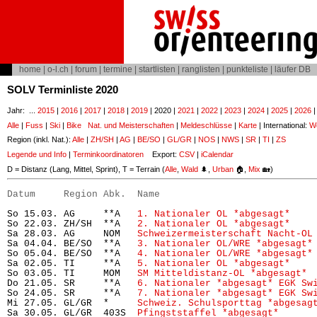
home
|
o-l.ch
|
forum
|
termine
|
startlisten
|
ranglisten
|
punkteliste
|
läufer DB
SOLV Terminliste 2020
Jahr: ...
2015
|
2016
|
2017
|
2018
|
2019
| 2020 |
2021
|
2022
|
2023
|
2024
|
2025
|
2026
Alle
|
Fuss
|
Ski
|
Bike
Nat. und Meisterschaften
|
Meldeschlüsse
|
Karte
| International:
Wo
Region (inkl. Nat.):
Alle
|
ZH/SH
|
AG
|
BE/SO
|
GL/GR
|
NOS
|
NWS
|
SR
|
TI
|
ZS
Legende und Info
|
Terminkoordinatoren
Export:
CSV
|
iCalendar
D = Distanz (Lang, Mittel, Sprint), T = Terrain (
Alle
,
Wald
🌲,
Urban
🏠,
Mix
🏡)
Datum     Region Abk.  Name                           
So 15.03. AG     **A   
1. Nationaler OL *abgesagt*
    
So 22.03. ZH/SH  **A   
2. Nationaler OL *abgesagt*
    
Sa 28.03. AG     NOM   
Schweizermeisterschaft Nacht-OL
Sa 04.04. BE/SO  **A   
3. Nationaler OL/WRE *abgesagt*
So 05.04. BE/SO  **A   
4. Nationaler OL/WRE *abgesagt*
Sa 02.05. TI     **A   
5. Nationaler OL *abgesagt*
    
So 03.05. TI     MOM   
SM Mitteldistanz-OL *abgesagt*
 
Do 21.05. SR     **A   
6. Nationaler *abgesagt* EGK Sw
So 24.05. SR     **A   
7. Nationaler *abgesagt* EGK Sw
Mi 27.05. GL/GR  *     
Schweiz. Schulsporttag *abgesag
Sa 30.05. GL/GR  403S  
Pfingststaffel *abgesagt*
      