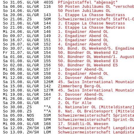
So 31.05. GL/GR  403S  
Pfingststaffel *abgesagt*
      
Sa 06.06. GL/GR  116   
50 Posten Jubiläums OL *verscho
So 14.06. GL/GR        
50 Posten Jubiläums OL 
        
Sa 20.06. GL/GR  143   
1. Etappe La Chasse Neutrass
   
So 21.06. ZS     SOM   
Schweizermeisterschaft Staffel-
So 21.06. GL/GR  144   
2. Etappe La Chasse Neutrass
   
So 21.06. GL/GR  145   
3. Etappe La Chasse Neutrass
   
Mi 24.06. GL/GR  146   
1. Engadiner Abend OL
          
Do 09.07. GL/GR  149   
2. Engadiner Abend OL
          
Do 16.07. GL/GR  151   
3. Engadiner Abend OL
          
So 26.07. GL/GR  152   
4. Engadiner Abend OL
          
Do 30.07. GL/GR  153   
50. Bünd. OL Weekend/5. Engadin
Fr 31.07. GL/GR  154   
50. Bündner OL Weekend E2
      
Sa 01.08. GL/GR  156   
50. Bündner OL Weekend/1. Augus
Sa 01.08. GL/GR  155   
50. Bündner OL Weekend E3
      
So 02.08. GL/GR  156   
50. Bündner OL Weekend E5
      
Mi 05.08. GL/GR  157   
1. Davoser Abend-OL
            
Do 06.08. GL/GR  158   
6. Engadiner Abend OL
          
Mi 12.08. GL/GR  160   
2. Davoser Abend-OL
            
Sa 15.08. GL/GR  126M  
45. Swiss International Mountai
Sa 15.08. GL/GR  142   
Zimmerberg Berg-OL
             
So 16.08. GL/GR  127M  
45. Swiss International Mountai
Mi 19.08. GL/GR  164   
3. Davoser Abend-OL
            
Mi 26.08. GL/GR  167   
4. Davoser Abend-OL
            
Sa 29.08. GL/GR        
2. OL für Alle
                 
So 30.08. ZS     **A   
8. Nationaler OL (Mitteldistanz
So 30.08. ZS     **A   
8. Nat. OL Breitensport (Mittel
Sa 05.09. NOS    SSM   
Schweizermeisterschaft Sprintst
So 06.09. NOS    SPM   
Schweizermeisterschaft Sprint-O
Mi 09.09. GL/GR  168   
17. Städtli-OL Weesen
          
Sa 12.09. ZH/SH  LOM   
Schweizermeisterschaft Langdist
So 13.09. ZH/SH  LOM   
Schweizermeisterschaft Langdist