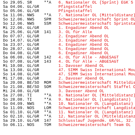
So 29.05. SR     **A   
6. Nationaler OL (Sprint) EGK 5
Sa 04.06. GL/GR        
Pfingststaffel
                 
So 05.06. GL/GR        
Pfingststaffel
                 
Sa 11.06. NWS    **A   
7. Nationaler OL (Mitteldistanz
So 12.06. NWS    SPM   
Schweizermeisterschaft Sprint O
So 12.06. NWS    SSM   
Schweizermeisterschaft Sprintst
Mi 22.06. GL/GR        
1. Engadiner Abend OL
          
Sa 25.06. GL/GR  141   
3. OL für Alle
                 
Do 07.07. GL/GR        
2. Engadiner Abend OL
          
Do 14.07. GL/GR        
3. Engadiner Abend OL
          
Sa 23.07. GL/GR        
4. Engadiner Abend OL
          
Do 28.07. GL/GR        
5. Engadiner Abend OL
          
Do 04.08. GL/GR        
6. Engadiner Abend OL
          
Sa 06.08. GL/GR  142   
4. OL für Alle - ABGESAGT
      
So 07.08. GL/GR  143   
4. OL für Alle - ABGESAGT
      
Mi 10.08. GL/GR        
1. Davoser Abend OL
            
Sa 13.08. GL/GR        
47. SIMM Swiss International Mo
So 14.08. GL/GR        
47. SIMM Swiss International Mo
Mi 17.08. GL/GR        
2. Davoser Abend OL
            
Sa 20.08. BE/SO  MOM   
Schweizermeisterschaft Mitteldi
So 21.08. BE/SO  SOM   
Schweizermeisterschaft Staffel 
Mi 24.08. GL/GR        
3. Davoser Abend OL
            
Sa 27.08. TI     **A   
8. Nationaler OL (Mitteldistanz
So 28.08. TI     **A   
9. Nationaler OL (Langdistanz)
 
So 04.09. NWS    **A   
10. Nationaler OL (Langdistanz)
So 11.09. NOS    LOM   
Schweizermeisterschaft Langdist
Sa 01.10. GL/GR  **A   
11. Nationaler OL (Langdistanz)
So 02.10. GL/GR  **A   
12. Nationaler OL (Mitteldistan
Sa 29.10. GL/GR  147   
Schlusslauf Jugendm. GR/GL, 32.
So 06.11. NOS    TOM   
Schweizermeisterschaft Team OL
 