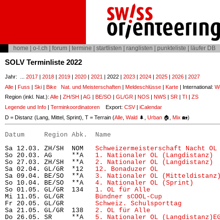
home
|
o-l.ch
|
forum
|
termine
|
startlisten
|
ranglisten
|
punkteliste
|
läufer DB
SOLV Terminliste 2022
Jahr: ...
2017
|
2018
|
2019
|
2020
|
2021
| 2022 |
2023
|
2024
|
2025
|
2026
|
2027
Alle
|
Fuss
|
Ski
|
Bike
Nat. und Meisterschaften
|
Meldeschlüsse
|
Karte
| International:
Wo
Region (inkl. Nat.):
Alle
|
ZH/SH
|
AG
|
BE/SO
|
GL/GR
|
NOS
|
NWS
|
SR
|
TI
|
ZS
Legende und Info
|
Terminkoordinatoren
Export:
CSV
|
iCalendar
D = Distanz (Lang, Mittel, Sprint), T = Terrain (
Alle
,
Wald
🌲,
Urban
🏠,
Mix
🏡)
Datum     Region Abk.  Name                           
Sa 12.03. ZH/SH  NOM   
Schweizermeisterschaft Nacht OL
So 20.03. AG     **A   
1. Nationaler OL (Langdistanz)
 
So 27.03. ZH/SH  **A   
2. Nationaler OL (Langdistanz)
 
Sa 02.04. GL/GR  *12   
12. Bonaduzer OL
               
Sa 09.04. BE/SO  **A   
3. Nationaler OL (Mitteldistanz
So 10.04. BE/SO  **A   
4. Nationaler OL (Sprint)
      
So 01.05. GL/GR  134   
1. OL für Alle
                 
Mi 11.05. GL/GR        
Bündner sCOOL-Cup
              
Fr 20.05. GL/GR        
Schweiz. Schulsporttag
         
Sa 21.05. GL/GR  138   
2. OL für Alle
                 
Do 26.05. SR     **A   
5. Nationaler OL (Langdistanz)E