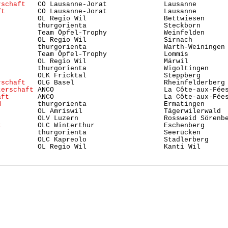
rschaft
   CO Lausanne-Jorat              Lausanne       
ft
        CO Lausanne-Jorat              Lausanne       
          OL Regio Wil                   Bettwiesen      
          thurgorienta                   Steckborn       
          Team Öpfel-Trophy              Weinfelden     
          thurgorienta                   Warth-Weiningen 
          Team Öpfel-Trophy              Lommis          
          OL Regio Wil                   Märwil          
          thurgorienta                   Wigoltingen     
          OLK Fricktal                   Steppberg       
rschaft
   OLG Basel                      Rheinfelderberg 
terschaft
 ANCO                           La Côte-aux-Fées
aft
       ANCO                           La Côte-aux-Fées
M
         thurgorienta                   Ermatingen      
          OL Amriswil                    Tägerwilerwald  
          OLV Luzern                     Rossweid Sörenbe
t
         OLC Winterthur                 Eschenberg      
          thurgorienta                   Seerücken       
          OLC Kapreolo                   Stadlerberg     
          OL Regio Wil                   Kanti Wil      