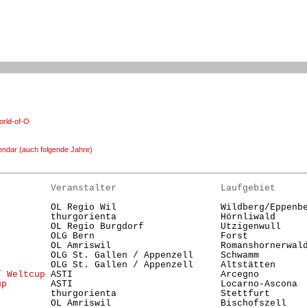
rld-of-O
endar (auch folgende Jahre)
          Veranstalter                   Laufgebiet     
          OL Regio Wil                   Wildberg/Eppenbe
          thurgorienta                   Hörnliwald      
          OL Regio Burgdorf              Utzigenwull     
          OLG Bern                       Forst           
          OL Amriswil                    Romanshornerwald
          OLG St. Gallen / Appenzell     Schwamm         
          OLG St. Gallen / Appenzell     Altstätten     
/ Weltcup
 ASTI                           Arcegno         
up
        ASTI                           Locarno-Ascona 
          thurgorienta                   Stettfurt       
          OL Amriswil                    Bischofszell    