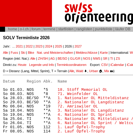
home
|
o-l.ch
|
forum
|
termine
|
startlisten
|
ranglisten
|
punkteliste
|
läufer DB
SOLV Terminliste 2026
Jahr: ...
2021
|
2022
|
2023
|
2024
|
2025
| 2026 |
2027
Alle
|
Fuss
|
Ski
|
Bike
Nat. und Meisterschaften
|
Meldeschlüsse
|
Karte
| International:
Wo
Region (inkl. Nat.):
Alle
|
ZH/SH
|
AG
|
BE/SO
|
GL/GR
|
NOS
|
NWS
|
SR
|
TI
|
ZS
Direkt zu:
Heute
Legende und Info
|
Terminkoordinatoren
Export:
CSV
|
iCalendar
|
iCal
D = Distanz (Lang, Mittel, Sprint), T = Terrain (
Alle
,
Wald
🌲,
Urban
🏠,
Mix
🏡)
Datum     Region Abk.  Name                           
So 01.03. NOS    *5    
18. Stöff Memorial OL
          
So 08.03. NOS    *8    
71. Weinfelder OL
              
Sa 28.03. BE/SO  **A   
1. Nationaler OL Mitteldistanz
 
So 29.03. BE/SO  **A   
2. Nationaler OL Langdistanz
   
Mo 06.04. NOS    *19   
72. Amriswiler OL
              
Sa 18.04. NOS    **A   
3. Nationaler OL Langdistanz
   
So 19.04. NOS    **A   
4. Nationaler OL Sprint
        
Sa 25.04. TI     **A   
5. Nationaler OL Mitteldistanz 
So 26.04. TI     **A   
6. Nationaler OL Sprint / Weltc
Fr 01.05. NOS    112   
1. Lauf Öpfel-Trophy
           
Fr 08.05. NOS    114   
2. Lauf Öpfel-Trophy
           