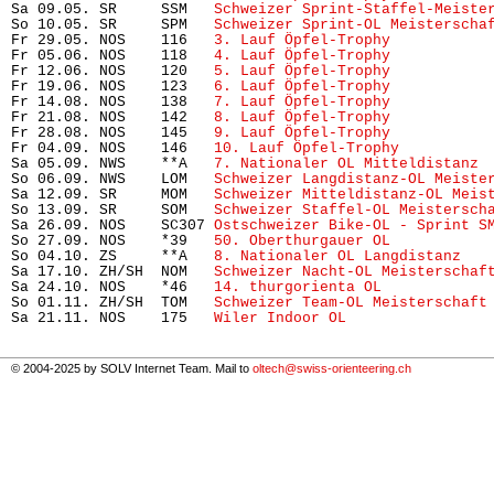
Sa 09.05. SR     SSM   
Schweizer Sprint-Staffel-Meiste
So 10.05. SR     SPM   
Schweizer Sprint-OL Meisterscha
Fr 29.05. NOS    116   
3. Lauf Öpfel-Trophy
           
Fr 05.06. NOS    118   
4. Lauf Öpfel-Trophy 
          
Fr 12.06. NOS    120   
5. Lauf Öpfel-Trophy
           
Fr 19.06. NOS    123   
6. Lauf Öpfel-Trophy
Fr 14.08. NOS    138   
7. Lauf Öpfel-Trophy
           
Fr 21.08. NOS    142   
8. Lauf Öpfel-Trophy 
          
Fr 28.08. NOS    145   
9. Lauf Öpfel-Trophy
           
Fr 04.09. NOS    146   
10. Lauf Öpfel-Trophy
          
Sa 05.09. NWS    **A   
7. Nationaler OL Mitteldistanz
 
So 06.09. NWS    LOM   
Schweizer Langdistanz-OL Meiste
Sa 12.09. SR     MOM   
Schweizer Mitteldistanz-OL Meis
So 13.09. SR     SOM   
Schweizer Staffel-OL Meistersch
Sa 26.09. NOS    SC307 
Ostschweizer Bike-OL - Sprint S
So 27.09. NOS    *39   
50. Oberthurgauer OL
           
So 04.10. ZS     **A   
8. Nationaler OL Langdistanz
   
Sa 17.10. ZH/SH  NOM   
Schweizer Nacht-OL Meisterschaf
Sa 24.10. NOS    *46   
14. thurgorienta OL
            
So 01.11. ZH/SH  TOM   
Schweizer Team-OL Meisterschaft
Sa 21.11. NOS    175   
Wiler Indoor OL
                
© 2004-2025 by SOLV Internet Team. Mail to
oltech@swiss-orienteering.ch