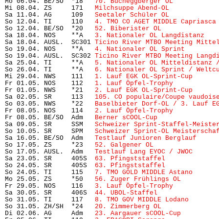
Mo 06.04. BE/SO  *18   
70. Bucheggberger OL
           
Mi 08.04. ZS     171   
Milchsuppe Abend-OL
            
Sa 11.04. AG     109   
Seetaler Schüler OL
            
So 12.04. TI     110   
4. TMO CO AGET MIDDLE Capriasca
So 12.04. BE/SO  *20   
52. Biberister OL
              
Sa 18.04. NOS    **A   
3. Nationaler OL Langdistanz
   
Sa 18.04. AUSL.  SC301 
Ticino River MTBO Meeting Mitte
So 19.04. NOS    **A   
4. Nationaler OL Sprint
        
So 19.04. AUSL.  SC302 
Ticino River MTBO Meeting Langd
Sa 25.04. TI     **A   
5. Nationaler OL Mitteldistanz 
So 26.04. TI     **A   
6. Nationaler OL Sprint / Weltc
Mi 29.04. NWS    111   
1. Lauf EGK OL-Sprint-Cup
      
Fr 01.05. NOS    112   
1. Lauf Öpfel-Trophy
           
Fr 01.05. NWS    *21   
2. Lauf EGK OL-Sprint-Cup
      
Sa 02.05. SR     113   
105. CO populaire/Coupe vaudois
So 03.05. NWS    *22   
Baselbieter Dorf-OL / 3. Lauf E
Fr 08.05. NOS    114   
2. Lauf Öpfel-Trophy
           
Fr 08.05. BE/SO  Adm   
Berner sCOOL-Cup
               
Sa 09.05. SR     SSM   
Schweizer Sprint-Staffel-Meiste
So 10.05. SR     SPM   
Schweizer Sprint-OL Meisterscha
Sa 16.05. BE/SO  Adm   
Testlauf Junioren Berglauf
     
So 17.05. ZS     *23   
52. Galgener OL
                 
So 17.05. AUSL.  Adm   
Testlauf Lang EYOC / JWOC
      
Sa 23.05. SR     405S  
63. Pfingststaffel
             
So 24.05. SR     405S  
63. Pfingststaffel
             
So 24.05. TI     115   
7. TMO GOLD MIDDLE Astano
      
Mo 25.05. ZS     *50   
56. Zuger Frühlings OL
         
Fr 29.05. NOS    116   
3. Lauf Öpfel-Trophy
           
Sa 30.05. SR     406S  
44. UBOL-Staffel
               
So 31.05. TI     117   
8. TMO GOV MIDDLE Lodano
       
So 31.05. ZH/SH  *24   
20. Zimmerberg OL
              
Di 02.06. AG     Adm   
23. Aargauer sCOOL-Cup
         