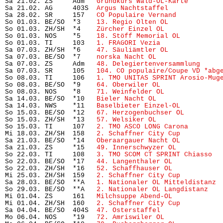
Sa 21.02. ZS     Adm   
Grundkurs Wald-OL-Karte 
       
Sa 21.02. AG     403S  
Argus Nachtstaffel
             
Sa 28.02. SR     157   
CO Populaire Vernand
           
So 01.03. BE/SO  *3    
13. Regio Olten OL
             
So 01.03. ZH/SH  *4    
Zürcher Einzel OL
              
So 01.03. NOS    *5    
18. Stöff Memorial OL
          
So 01.03. TI     103   
1. FRAGORI Vezia
               
Sa 07.03. ZH/SH  *6    
47. Säuliämtler OL
             
Sa 07.03. BE/SO  *7    
norska Nacht OL
                
Sa 07.03. ZS     Adm   
48. Delegiertenversammlung
     
Sa 07.03. SR     105   
104. CO populaire/Coupe VD *abg
So 08.03. TI     106   
1. TMO UNITAS SPRINT Arosio-Mug
So 08.03. BE/SO  *9    
64. Oberwiler OL
               
So 08.03. NOS    *8    
71. Weinfelder OL
              
Sa 14.03. BE/SO  *10   
Bieler Nacht OL
                
Sa 14.03. NWS    *11   
Baselbieter Einzel-OL
          
So 15.03. BE/SO  *12   
67. Herzogenbuchser OL
         
So 15.03. ZH/SH  *13   
57. Welsiker OL
                
So 15.03. TI     107   
2. TMO ASCO LONG Carona
        
Mi 18.03. ZH/SH  158   
2. Schaffner City Cup
          
Sa 21.03. BE/SO  *14   
Oberaargauer Nacht OL
          
Sa 21.03. ZS     *15   
49. Innerschwyzer OL
           
So 22.03. TI     108   
3. TMO SCOM CT SPRINT Chiasso
  
So 22.03. BE/SO  *17   
44. Langenthaler OL
            
So 22.03. ZH/SH  *16   
52. Schaffhauser OL
            
Mi 25.03. ZH/SH  159   
2. Schaffner City Cup
          
Sa 28.03. BE/SO  **A   
1. Nationaler OL Mitteldistanz
 
So 29.03. BE/SO  **A   
2. Nationaler OL Langdistanz
   
Mi 01.04. ZS     161   
Milchsuppe Abend-OL
            
Mi 01.04. ZH/SH  160   
2. Schaffner City Cup
          
Sa 04.04. BE/SO  404S  
47. Osterstaffel
               
Mo 06.04. NOS    *19   
72. Amriswiler OL
              