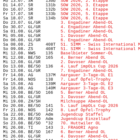
Mo 13.07. SR     130b  
SOW 2026, 2. Etappe
            
Di 14.07. SR     131b  
SOW 2026, 3. Etappe
            
Do 16.07. SR     132b  
SOW 2026, 4. Etappe
            
Fr 17.07. SR     133b  
SOW 2026, 5. Etappe
            
Sa 18.07. SR     134b  
SOW 2026, 6. Etappe
            
Do 23.07. GL/GR        
3. Engadiner Abend-OL
          
Do 30.07. GL/GR        
4. Engadiner Abend-OL
          
Sa 01.08. GL/GR        
5. Engadiner Abend-OL
          
Mi 05.08. GL/GR        
1. Davoser Abend-OL
            
Do 06.08. GL/GR        
6. Engadiner Abend-OL
          
Sa 08.08. ZS     408T  
51. SIMM - Swiss International 
So 09.08. ZS     408T  
51. SIMM - Swiss International 
Mi 12.08. NWS    135   
Baselbieter Sommer-OL
          
Mi 12.08. BE/SO  165   
4. Berner Abend OL
             
Mi 12.08. GL/GR        
2. Davoser Abend-OL
            
Do 13.08. BE/SO  136   
4. Lauf impOLs Cup 2026
        
Do 13.08. GL/GR        
7. Engadiner Abend-OL
          
Fr 14.08. AG     137M  
Aargauer 3-Tage-OL E1
          
Fr 14.08. NOS    138   
7. Lauf Öpfel-Trophy
           
Sa 15.08. AG     139M  
Aargauer 3-Tage-OL E2
          
So 16.08. AG     140M  
Aargauer 3-Tage-OL E3
          
Mi 19.08. BE/SO  166   
5. Berner Abend OL
             
Mi 19.08. GL/GR        
3. Davoser Abend-OL
            
Mi 19.08. ZH/SH        
Milchsuppe Abend-OL
            
Do 20.08. BE/SO  141   
5. Lauf impOLs Cup 2026
        
Fr 21.08. NOS    142   
8. Lauf Öpfel-Trophy 
          
Sa 22.08. BE/SO  Adm   
Jugendcup Staffel
              
So 23.08. BE/SO  Adm   
Jugendcup Einzellauf
           
So 23.08. BE/SO  *32   
70. Huttwiler OL
               
Mi 26.08. TI     143   
3. FRAGORI Agno
                
Mi 26.08. BE/SO  167   
6. Berner Abend OL
             
Mi 26.08. GL/GR        
4. Davoser Abend-OL
            