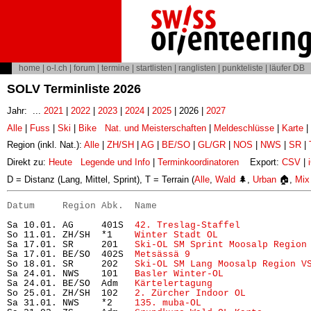
home
|
o-l.ch
|
forum
|
termine
|
startlisten
|
ranglisten
|
punkteliste
|
läufer DB
SOLV Terminliste 2026
Jahr: ...
2021
|
2022
|
2023
|
2024
|
2025
| 2026 |
2027
Alle
|
Fuss
|
Ski
|
Bike
Nat. und Meisterschaften
|
Meldeschlüsse
|
Karte
|
Region (inkl. Nat.):
Alle
|
ZH/SH
|
AG
|
BE/SO
|
GL/GR
|
NOS
|
NWS
|
SR
|
Direkt zu:
Heute
Legende und Info
|
Terminkoordinatoren
Export:
CSV
|
D = Distanz (Lang, Mittel, Sprint), T = Terrain (
Alle
,
Wald
🌲,
Urban
🏠,
Mix
Datum     Region Abk.  Name                           
Sa 10.01. AG     401S  
42. Treslag-Staffel
            
So 11.01. ZH/SH  *1    
Winter Stadt OL
                
Sa 17.01. SR     201   
Ski-OL SM Sprint Moosalp Region
Sa 17.01. BE/SO  402S  
Metsässä 9
                     
So 18.01. SR     202   
Ski-OL SM Lang Moosalp Region V
Sa 24.01. NWS    101   
Basler Winter-OL
               
Sa 24.01. BE/SO  Adm   
Kärtelertagung
                 
So 25.01. ZH/SH  102   
2. Zürcher Indoor OL
           
Sa 31.01. NWS    *2    
135. muba-OL
                   