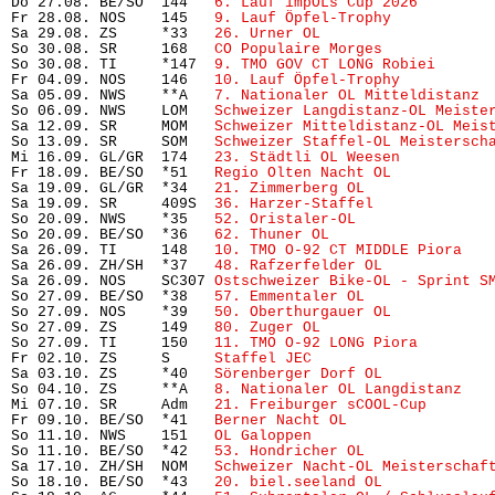
Do 27.08. BE/SO  144   
6. Lauf impOLs Cup 2026
        
Fr 28.08. NOS    145   
9. Lauf Öpfel-Trophy
           
Sa 29.08. ZS     *33   
26. Urner OL
                    
So 30.08. SR     168   
CO Populaire Morges
            
So 30.08. TI     *147  
9. TMO GOV CT LONG Robiei
      
Fr 04.09. NOS    146   
10. Lauf Öpfel-Trophy
          
Sa 05.09. NWS    **A   
7. Nationaler OL Mitteldistanz
 
So 06.09. NWS    LOM   
Schweizer Langdistanz-OL Meiste
Sa 12.09. SR     MOM   
Schweizer Mitteldistanz-OL Meis
So 13.09. SR     SOM   
Schweizer Staffel-OL Meistersch
Mi 16.09. GL/GR  174   
23. Städtli OL Weesen
          
Fr 18.09. BE/SO  *51   
Regio Olten Nacht OL
           
Sa 19.09. GL/GR  *34   
21. Zimmerberg OL
              
Sa 19.09. SR     409S  
36. Harzer-Staffel
             
So 20.09. NWS    *35   
52. Oristaler-OL
               
So 20.09. BE/SO  *36   
62. Thuner OL
                   
Sa 26.09. TI     148   
10. TMO O-92 CT MIDDLE Piora
   
Sa 26.09. ZH/SH  *37   
48. Rafzerfelder OL
            
Sa 26.09. NOS    SC307 
Ostschweizer Bike-OL - Sprint S
So 27.09. BE/SO  *38   
57. Emmentaler OL
              
So 27.09. NOS    *39   
50. Oberthurgauer OL
           
So 27.09. ZS     149   
80. Zuger OL
                   
So 27.09. TI     150   
11. TMO O-92 LONG Piora
        
Fr 02.10. ZS     S     
Staffel JEC
                     
Sa 03.10. ZS     *40   
Sörenberger Dorf OL
            
So 04.10. ZS     **A   
8. Nationaler OL Langdistanz
   
Mi 07.10. SR     Adm   
21. Freiburger sCOOL-Cup
       
Fr 09.10. BE/SO  *41   
Berner Nacht OL
                
So 11.10. NWS    151   
OL Galoppen
                     
So 11.10. BE/SO  *42   
53. Hondricher OL
              
Sa 17.10. ZH/SH  NOM   
Schweizer Nacht-OL Meisterschaf
So 18.10. BE/SO  *43   
20. biel.seeland OL
            