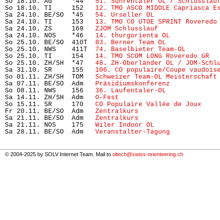
So 18.10. AG     *44   
51. Suhrentaler OL / Schlusslau
So 18.10. TI     152   
12. TMO ASCO MIDDLE Capriasca E
Sa 24.10. BE/SO  *45   
54. Urseller OL
                
Sa 24.10. TI     153   
13. TMO CO UTOE SPRINT Roveredo
Sa 24.10. ZS     169   
ZJOM Schlusslauf
               
Sa 24.10. NOS    *46   
14. thurgorienta OL
            
So 25.10. BE/SO  410T  
83. Berner Team OL
             
So 25.10. NWS    411T  
74. Baselbieter Team-OL  
      
So 25.10. TI     154   
14. TMO SCOM LONG Roveredo GR
  
So 25.10. ZH/SH  *47   
48. ZH-Oberländer OL / JOM-Schl
Sa 31.10. SR     155   
106. CO populaire/Coupe vaudois
So 01.11. ZH/SH  TOM   
Schweizer Team-OL Meisterschaft
Sa 07.11. BE/SO  Adm   
Präsidiumskonferenz
            
So 08.11. NWS    156   
36. Laufentaler-OL
             
Sa 14.11. ZH/SH  Adm   
O-Fest
                         
So 15.11. SR     170   
CO Populaire Vallée de Joux
    
Fr 20.11. BE/SO  Adm   
Zentralkurs
                    
Sa 21.11. BE/SO  Adm   
Zentralkurs
                    
Sa 21.11. NOS    175   
Wiler Indoor OL
                
Sa 28.11. BE/SO  Adm   
Veranstalter-Tagung
            
© 2004-2025 by SOLV Internet Team. Mail to
oltech@swiss-orienteering.ch