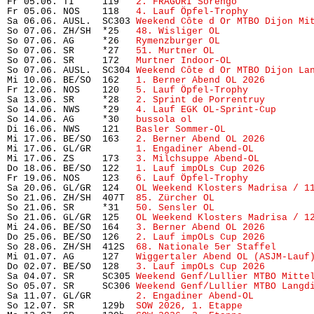
Fr 05.06. TI     119   
2. FRAGORI Sorengo
             
Fr 05.06. NOS    118   
4. Lauf Öpfel-Trophy 
          
Sa 06.06. AUSL.  SC303 
Weekend Côte d Or MTBO Dijon Mi
So 07.06. ZH/SH  *25   
48. Wisliger OL
                
So 07.06. AG     *26   
Rymenzburger OL
                
So 07.06. SR     *27   
51. Murtner OL
                 
So 07.06. SR     172   
Murtner Indoor-OL
              
So 07.06. AUSL.  SC304 
Weekend Côte d Or MTBO Dijon La
Mi 10.06. BE/SO  162   
1. Berner Abend OL 2026
        
Fr 12.06. NOS    120   
5. Lauf Öpfel-Trophy
           
Sa 13.06. SR     *28   
2. Sprint de Porrentruy
        
So 14.06. NWS    *29   
4. Lauf EGK OL-Sprint-Cup
      
So 14.06. AG     *30   
bussola ol
                     
Di 16.06. NWS    121   
Basler Sommer-OL
               
Mi 17.06. BE/SO  163   
2. Berner Abend OL 2026
        
Mi 17.06. GL/GR        
1. Engadiner Abend-OL
          
Mi 17.06. ZS     173   
3. Milchsuppe Abend-OL
         
Do 18.06. BE/SO  122   
1. Lauf impOLs Cup 2026
        
Fr 19.06. NOS    123   
6. Lauf Öpfel-Trophy
           
Sa 20.06. GL/GR  124   
OL Weekend Klosters Madrisa / 1
So 21.06. ZH/SH  407T  
85. Zürcher OL
                 
So 21.06. SR     *31   
50. Sensler OL
                 
So 21.06. GL/GR  125   
OL Weekend Klosters Madrisa / 1
Mi 24.06. BE/SO  164   
3. Berner Abend OL 2026
        
Do 25.06. BE/SO  126   
2. Lauf impOLs Cup 2026
        
So 28.06. ZH/SH  412S  
68. Nationale 5er Staffel
      
Mi 01.07. AG     127   
Wiggertaler Abend OL (ASJM-Lauf
Do 02.07. BE/SO  128   
3. Lauf impOLs Cup 2026
        
Sa 04.07. SR     SC305 
Weekend Genf/Lullier MTBO Mitte
So 05.07. SR     SC306 
Weekend Genf/Lullier MTBO Langd
Sa 11.07. GL/GR        
2. Engadiner Abend-OL
          
So 12.07. SR     129b  
SOW 2026, 1. Etappe
            