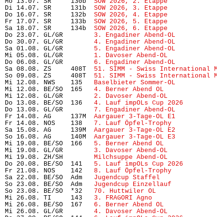
Mo 13.07. SR     130b  
SOW 2026, 2. Etappe
            
Di 14.07. SR     131b  
SOW 2026, 3. Etappe
            
Do 16.07. SR     132b  
SOW 2026, 4. Etappe
            
Fr 17.07. SR     133b  
SOW 2026, 5. Etappe
            
Sa 18.07. SR     134b  
SOW 2026, 6. Etappe
            
Do 23.07. GL/GR        
3. Engadiner Abend-OL
          
Do 30.07. GL/GR        
4. Engadiner Abend-OL
          
Sa 01.08. GL/GR        
5. Engadiner Abend-OL
          
Mi 05.08. GL/GR        
1. Davoser Abend-OL
            
Do 06.08. GL/GR        
6. Engadiner Abend-OL
          
Sa 08.08. ZS     408T  
51. SIMM - Swiss International 
So 09.08. ZS     408T  
51. SIMM - Swiss International 
Mi 12.08. NWS    135   
Baselbieter Sommer-OL
          
Mi 12.08. BE/SO  165   
4. Berner Abend OL
             
Mi 12.08. GL/GR        
2. Davoser Abend-OL
            
Do 13.08. BE/SO  136   
4. Lauf impOLs Cup 2026
        
Do 13.08. GL/GR        
7. Engadiner Abend-OL
          
Fr 14.08. AG     137M  
Aargauer 3-Tage-OL E1
          
Fr 14.08. NOS    138   
7. Lauf Öpfel-Trophy
           
Sa 15.08. AG     139M  
Aargauer 3-Tage-OL E2
          
So 16.08. AG     140M  
Aargauer 3-Tage-OL E3
          
Mi 19.08. BE/SO  166   
5. Berner Abend OL
             
Mi 19.08. GL/GR        
3. Davoser Abend-OL
            
Mi 19.08. ZH/SH        
Milchsuppe Abend-OL
            
Do 20.08. BE/SO  141   
5. Lauf impOLs Cup 2026
        
Fr 21.08. NOS    142   
8. Lauf Öpfel-Trophy 
          
Sa 22.08. BE/SO  Adm   
Jugendcup Staffel
              
So 23.08. BE/SO  Adm   
Jugendcup Einzellauf
           
So 23.08. BE/SO  *32   
70. Huttwiler OL
               
Mi 26.08. TI     143   
3. FRAGORI Agno
                
Mi 26.08. BE/SO  167   
6. Berner Abend OL
             
Mi 26.08. GL/GR        
4. Davoser Abend-OL
            