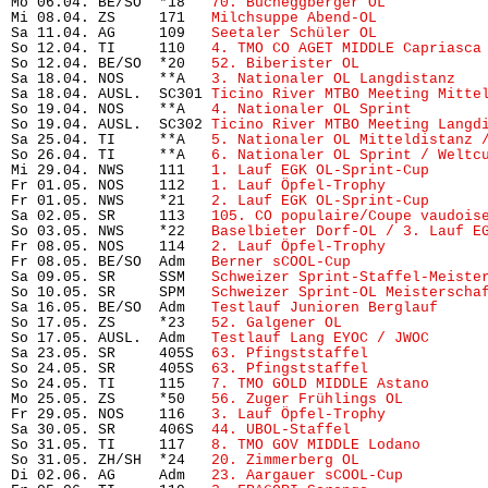
Mo 06.04. BE/SO  *18   
70. Bucheggberger OL
           
Mi 08.04. ZS     171   
Milchsuppe Abend-OL
            
Sa 11.04. AG     109   
Seetaler Schüler OL
            
So 12.04. TI     110   
4. TMO CO AGET MIDDLE Capriasca
So 12.04. BE/SO  *20   
52. Biberister OL
              
Sa 18.04. NOS    **A   
3. Nationaler OL Langdistanz
   
Sa 18.04. AUSL.  SC301 
Ticino River MTBO Meeting Mitte
So 19.04. NOS    **A   
4. Nationaler OL Sprint
        
So 19.04. AUSL.  SC302 
Ticino River MTBO Meeting Langd
Sa 25.04. TI     **A   
5. Nationaler OL Mitteldistanz 
So 26.04. TI     **A   
6. Nationaler OL Sprint / Weltc
Mi 29.04. NWS    111   
1. Lauf EGK OL-Sprint-Cup
      
Fr 01.05. NOS    112   
1. Lauf Öpfel-Trophy
           
Fr 01.05. NWS    *21   
2. Lauf EGK OL-Sprint-Cup
      
Sa 02.05. SR     113   
105. CO populaire/Coupe vaudois
So 03.05. NWS    *22   
Baselbieter Dorf-OL / 3. Lauf E
Fr 08.05. NOS    114   
2. Lauf Öpfel-Trophy
           
Fr 08.05. BE/SO  Adm   
Berner sCOOL-Cup
               
Sa 09.05. SR     SSM   
Schweizer Sprint-Staffel-Meiste
So 10.05. SR     SPM   
Schweizer Sprint-OL Meisterscha
Sa 16.05. BE/SO  Adm   
Testlauf Junioren Berglauf
     
So 17.05. ZS     *23   
52. Galgener OL
                 
So 17.05. AUSL.  Adm   
Testlauf Lang EYOC / JWOC
      
Sa 23.05. SR     405S  
63. Pfingststaffel
             
So 24.05. SR     405S  
63. Pfingststaffel
             
So 24.05. TI     115   
7. TMO GOLD MIDDLE Astano
      
Mo 25.05. ZS     *50   
56. Zuger Frühlings OL
         
Fr 29.05. NOS    116   
3. Lauf Öpfel-Trophy
           
Sa 30.05. SR     406S  
44. UBOL-Staffel
               
So 31.05. TI     117   
8. TMO GOV MIDDLE Lodano
       
So 31.05. ZH/SH  *24   
20. Zimmerberg OL
              
Di 02.06. AG     Adm   
23. Aargauer sCOOL-Cup
         