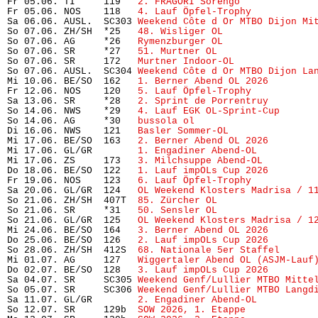
Fr 05.06. TI     119   
2. FRAGORI Sorengo
             
Fr 05.06. NOS    118   
4. Lauf Öpfel-Trophy 
          
Sa 06.06. AUSL.  SC303 
Weekend Côte d Or MTBO Dijon Mi
So 07.06. ZH/SH  *25   
48. Wisliger OL
                
So 07.06. AG     *26   
Rymenzburger OL
                
So 07.06. SR     *27   
51. Murtner OL
                 
So 07.06. SR     172   
Murtner Indoor-OL
              
So 07.06. AUSL.  SC304 
Weekend Côte d Or MTBO Dijon La
Mi 10.06. BE/SO  162   
1. Berner Abend OL 2026
        
Fr 12.06. NOS    120   
5. Lauf Öpfel-Trophy
           
Sa 13.06. SR     *28   
2. Sprint de Porrentruy
        
So 14.06. NWS    *29   
4. Lauf EGK OL-Sprint-Cup
      
So 14.06. AG     *30   
bussola ol
                     
Di 16.06. NWS    121   
Basler Sommer-OL
               
Mi 17.06. BE/SO  163   
2. Berner Abend OL 2026
        
Mi 17.06. GL/GR        
1. Engadiner Abend-OL
          
Mi 17.06. ZS     173   
3. Milchsuppe Abend-OL
         
Do 18.06. BE/SO  122   
1. Lauf impOLs Cup 2026
        
Fr 19.06. NOS    123   
6. Lauf Öpfel-Trophy
           
Sa 20.06. GL/GR  124   
OL Weekend Klosters Madrisa / 1
So 21.06. ZH/SH  407T  
85. Zürcher OL
                 
So 21.06. SR     *31   
50. Sensler OL
                 
So 21.06. GL/GR  125   
OL Weekend Klosters Madrisa / 1
Mi 24.06. BE/SO  164   
3. Berner Abend OL 2026
        
Do 25.06. BE/SO  126   
2. Lauf impOLs Cup 2026
        
So 28.06. ZH/SH  412S  
68. Nationale 5er Staffel
      
Mi 01.07. AG     127   
Wiggertaler Abend OL (ASJM-Lauf
Do 02.07. BE/SO  128   
3. Lauf impOLs Cup 2026
        
Sa 04.07. SR     SC305 
Weekend Genf/Lullier MTBO Mitte
So 05.07. SR     SC306 
Weekend Genf/Lullier MTBO Langd
Sa 11.07. GL/GR        
2. Engadiner Abend-OL
          
So 12.07. SR     129b  
SOW 2026, 1. Etappe
            