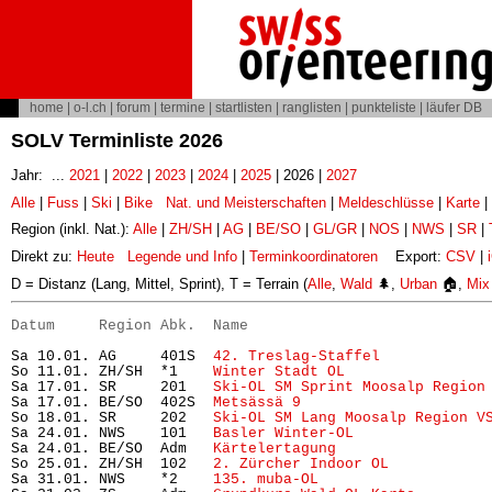
home
|
o-l.ch
|
forum
|
termine
|
startlisten
|
ranglisten
|
punkteliste
|
läufer DB
SOLV Terminliste 2026
Jahr: ...
2021
|
2022
|
2023
|
2024
|
2025
| 2026 |
2027
Alle
|
Fuss
|
Ski
|
Bike
Nat. und Meisterschaften
|
Meldeschlüsse
|
Karte
|
Region (inkl. Nat.):
Alle
|
ZH/SH
|
AG
|
BE/SO
|
GL/GR
|
NOS
|
NWS
|
SR
|
Direkt zu:
Heute
Legende und Info
|
Terminkoordinatoren
Export:
CSV
|
D = Distanz (Lang, Mittel, Sprint), T = Terrain (
Alle
,
Wald
🌲,
Urban
🏠,
Mix
Datum     Region Abk.  Name                           
Sa 10.01. AG     401S  
42. Treslag-Staffel
            
So 11.01. ZH/SH  *1    
Winter Stadt OL
                
Sa 17.01. SR     201   
Ski-OL SM Sprint Moosalp Region
Sa 17.01. BE/SO  402S  
Metsässä 9
                     
So 18.01. SR     202   
Ski-OL SM Lang Moosalp Region V
Sa 24.01. NWS    101   
Basler Winter-OL
               
Sa 24.01. BE/SO  Adm   
Kärtelertagung
                 
So 25.01. ZH/SH  102   
2. Zürcher Indoor OL
           
Sa 31.01. NWS    *2    
135. muba-OL
                   