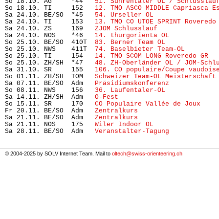
So 18.10. AG     *44   
51. Suhrentaler OL / Schlusslau
So 18.10. TI     152   
12. TMO ASCO MIDDLE Capriasca E
Sa 24.10. BE/SO  *45   
54. Urseller OL
                
Sa 24.10. TI     153   
13. TMO CO UTOE SPRINT Roveredo
Sa 24.10. ZS     169   
ZJOM Schlusslauf
               
Sa 24.10. NOS    *46   
14. thurgorienta OL
            
So 25.10. BE/SO  410T  
83. Berner Team OL
             
So 25.10. NWS    411T  
74. Baselbieter Team-OL  
      
So 25.10. TI     154   
14. TMO SCOM LONG Roveredo GR
  
So 25.10. ZH/SH  *47   
48. ZH-Oberländer OL / JOM-Schl
Sa 31.10. SR     155   
106. CO populaire/Coupe vaudois
So 01.11. ZH/SH  TOM   
Schweizer Team-OL Meisterschaft
Sa 07.11. BE/SO  Adm   
Präsidiumskonferenz
            
So 08.11. NWS    156   
36. Laufentaler-OL
             
Sa 14.11. ZH/SH  Adm   
O-Fest
                         
So 15.11. SR     170   
CO Populaire Vallée de Joux
    
Fr 20.11. BE/SO  Adm   
Zentralkurs
                    
Sa 21.11. BE/SO  Adm   
Zentralkurs
                    
Sa 21.11. NOS    175   
Wiler Indoor OL
                
Sa 28.11. BE/SO  Adm   
Veranstalter-Tagung
            
© 2004-2025 by SOLV Internet Team. Mail to
oltech@swiss-orienteering.ch