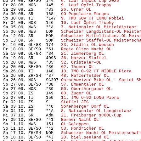
Do 27.08. BE/SO  144   
6. Lauf impOLs Cup 2026
        
Fr 28.08. NOS    145   
9. Lauf Öpfel-Trophy
           
Sa 29.08. ZS     *33   
26. Urner OL
                    
So 30.08. SR     168   
CO Populaire Morges
            
So 30.08. TI     *147  
9. TMO GOV CT LONG Robiei
      
Fr 04.09. NOS    146   
10. Lauf Öpfel-Trophy
          
Sa 05.09. NWS    **A   
7. Nationaler OL Mitteldistanz
 
So 06.09. NWS    LOM   
Schweizer Langdistanz-OL Meiste
Sa 12.09. SR     MOM   
Schweizer Mitteldistanz-OL Meis
So 13.09. SR     SOM   
Schweizer Staffel-OL Meistersch
Mi 16.09. GL/GR  174   
23. Städtli OL Weesen
          
Fr 18.09. BE/SO  *51   
Regio Olten Nacht OL
           
Sa 19.09. GL/GR  *34   
21. Zimmerberg OL
              
Sa 19.09. SR     409S  
36. Harzer-Staffel
             
So 20.09. NWS    *35   
52. Oristaler-OL
               
So 20.09. BE/SO  *36   
62. Thuner OL
                   
Sa 26.09. TI     148   
10. TMO O-92 CT MIDDLE Piora
   
Sa 26.09. ZH/SH  *37   
48. Rafzerfelder OL
            
Sa 26.09. NOS    SC307 
Ostschweizer Bike-OL - Sprint S
So 27.09. BE/SO  *38   
57. Emmentaler OL
              
So 27.09. NOS    *39   
50. Oberthurgauer OL
           
So 27.09. ZS     149   
80. Zuger OL
                   
So 27.09. TI     150   
11. TMO O-92 LONG Piora
        
Fr 02.10. ZS     S     
Staffel JEC
                     
Sa 03.10. ZS     *40   
Sörenberger Dorf OL
            
So 04.10. ZS     **A   
8. Nationaler OL Langdistanz
   
Mi 07.10. SR     Adm   
21. Freiburger sCOOL-Cup
       
Fr 09.10. BE/SO  *41   
Berner Nacht OL
                
So 11.10. NWS    151   
OL Galoppen
                     
So 11.10. BE/SO  *42   
53. Hondricher OL
              
Sa 17.10. ZH/SH  NOM   
Schweizer Nacht-OL Meisterschaf
So 18.10. BE/SO  *43   
20. biel.seeland OL
            