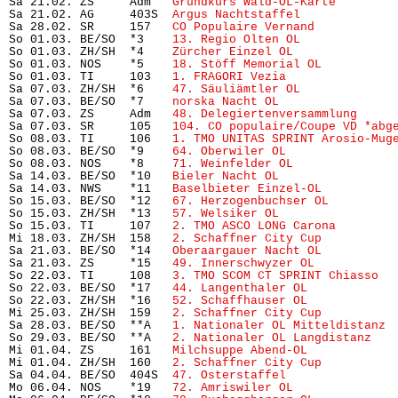
Sa 21.02. ZS     Adm   
Grundkurs Wald-OL-Karte 
       
Sa 21.02. AG     403S  
Argus Nachtstaffel
             
Sa 28.02. SR     157   
CO Populaire Vernand
           
So 01.03. BE/SO  *3    
13. Regio Olten OL
             
So 01.03. ZH/SH  *4    
Zürcher Einzel OL
              
So 01.03. NOS    *5    
18. Stöff Memorial OL
          
So 01.03. TI     103   
1. FRAGORI Vezia
               
Sa 07.03. ZH/SH  *6    
47. Säuliämtler OL
             
Sa 07.03. BE/SO  *7    
norska Nacht OL
                
Sa 07.03. ZS     Adm   
48. Delegiertenversammlung
     
Sa 07.03. SR     105   
104. CO populaire/Coupe VD *abg
So 08.03. TI     106   
1. TMO UNITAS SPRINT Arosio-Mug
So 08.03. BE/SO  *9    
64. Oberwiler OL
               
So 08.03. NOS    *8    
71. Weinfelder OL
              
Sa 14.03. BE/SO  *10   
Bieler Nacht OL
                
Sa 14.03. NWS    *11   
Baselbieter Einzel-OL
          
So 15.03. BE/SO  *12   
67. Herzogenbuchser OL
         
So 15.03. ZH/SH  *13   
57. Welsiker OL
                
So 15.03. TI     107   
2. TMO ASCO LONG Carona
        
Mi 18.03. ZH/SH  158   
2. Schaffner City Cup
          
Sa 21.03. BE/SO  *14   
Oberaargauer Nacht OL
          
Sa 21.03. ZS     *15   
49. Innerschwyzer OL
           
So 22.03. TI     108   
3. TMO SCOM CT SPRINT Chiasso
  
So 22.03. BE/SO  *17   
44. Langenthaler OL
            
So 22.03. ZH/SH  *16   
52. Schaffhauser OL
            
Mi 25.03. ZH/SH  159   
2. Schaffner City Cup
          
Sa 28.03. BE/SO  **A   
1. Nationaler OL Mitteldistanz
 
So 29.03. BE/SO  **A   
2. Nationaler OL Langdistanz
   
Mi 01.04. ZS     161   
Milchsuppe Abend-OL
            
Mi 01.04. ZH/SH  160   
2. Schaffner City Cup
          
Sa 04.04. BE/SO  404S  
47. Osterstaffel
               
Mo 06.04. NOS    *19   
72. Amriswiler OL
              