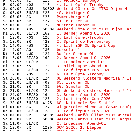
Fr 05.06. TI     119   
2. FRAGORI Sorengo
             
Fr 05.06. NOS    118   
4. Lauf Öpfel-Trophy 
          
Sa 06.06. AUSL.  SC303 
Weekend Côte d Or MTBO Dijon Mi
So 07.06. ZH/SH  *25   
48. Wisliger OL
                
So 07.06. AG     *26   
Rymenzburger OL
                
So 07.06. SR     *27   
51. Murtner OL
                 
So 07.06. SR     172   
Murtner Indoor-OL
              
So 07.06. AUSL.  SC304 
Weekend Côte d Or MTBO Dijon La
Mi 10.06. BE/SO  162   
1. Berner Abend OL 2026
        
Fr 12.06. NOS    120   
5. Lauf Öpfel-Trophy
           
Sa 13.06. SR     *28   
2. Sprint de Porrentruy
        
So 14.06. NWS    *29   
4. Lauf EGK OL-Sprint-Cup
      
So 14.06. AG     *30   
bussola ol
                     
Di 16.06. NWS    121   
Basler Sommer-OL
               
Mi 17.06. BE/SO  163   
2. Berner Abend OL 2026
        
Mi 17.06. GL/GR        
1. Engadiner Abend-OL
          
Mi 17.06. ZS     173   
3. Milchsuppe Abend-OL
         
Do 18.06. BE/SO  122   
1. Lauf impOLs Cup 2026
        
Fr 19.06. NOS    123   
6. Lauf Öpfel-Trophy
           
Sa 20.06. GL/GR  124   
OL Weekend Klosters Madrisa / 1
So 21.06. ZH/SH  407T  
85. Zürcher OL
                 
So 21.06. SR     *31   
50. Sensler OL
                 
So 21.06. GL/GR  125   
OL Weekend Klosters Madrisa / 1
Mi 24.06. BE/SO  164   
3. Berner Abend OL 2026
        
Do 25.06. BE/SO  126   
2. Lauf impOLs Cup 2026
        
So 28.06. ZH/SH  412S  
68. Nationale 5er Staffel
      
Mi 01.07. AG     127   
Wiggertaler Abend OL (ASJM-Lauf
Do 02.07. BE/SO  128   
3. Lauf impOLs Cup 2026
        
Sa 04.07. SR     SC305 
Weekend Genf/Lullier MTBO Mitte
So 05.07. SR     SC306 
Weekend Genf/Lullier MTBO Langd
Sa 11.07. GL/GR        
2. Engadiner Abend-OL
          
So 12.07. SR     129b  
SOW 2026, 1. Etappe
            