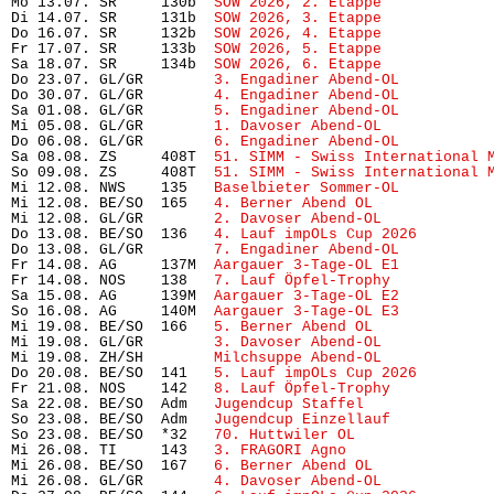
Mo 13.07. SR     130b  
SOW 2026, 2. Etappe
            
Di 14.07. SR     131b  
SOW 2026, 3. Etappe
            
Do 16.07. SR     132b  
SOW 2026, 4. Etappe
            
Fr 17.07. SR     133b  
SOW 2026, 5. Etappe
            
Sa 18.07. SR     134b  
SOW 2026, 6. Etappe
            
Do 23.07. GL/GR        
3. Engadiner Abend-OL
          
Do 30.07. GL/GR        
4. Engadiner Abend-OL
          
Sa 01.08. GL/GR        
5. Engadiner Abend-OL
          
Mi 05.08. GL/GR        
1. Davoser Abend-OL
            
Do 06.08. GL/GR        
6. Engadiner Abend-OL
          
Sa 08.08. ZS     408T  
51. SIMM - Swiss International 
So 09.08. ZS     408T  
51. SIMM - Swiss International 
Mi 12.08. NWS    135   
Baselbieter Sommer-OL
          
Mi 12.08. BE/SO  165   
4. Berner Abend OL
             
Mi 12.08. GL/GR        
2. Davoser Abend-OL
            
Do 13.08. BE/SO  136   
4. Lauf impOLs Cup 2026
        
Do 13.08. GL/GR        
7. Engadiner Abend-OL
          
Fr 14.08. AG     137M  
Aargauer 3-Tage-OL E1
          
Fr 14.08. NOS    138   
7. Lauf Öpfel-Trophy
           
Sa 15.08. AG     139M  
Aargauer 3-Tage-OL E2
          
So 16.08. AG     140M  
Aargauer 3-Tage-OL E3
          
Mi 19.08. BE/SO  166   
5. Berner Abend OL
             
Mi 19.08. GL/GR        
3. Davoser Abend-OL
            
Mi 19.08. ZH/SH        
Milchsuppe Abend-OL
            
Do 20.08. BE/SO  141   
5. Lauf impOLs Cup 2026
        
Fr 21.08. NOS    142   
8. Lauf Öpfel-Trophy 
          
Sa 22.08. BE/SO  Adm   
Jugendcup Staffel
              
So 23.08. BE/SO  Adm   
Jugendcup Einzellauf
           
So 23.08. BE/SO  *32   
70. Huttwiler OL
               
Mi 26.08. TI     143   
3. FRAGORI Agno
                
Mi 26.08. BE/SO  167   
6. Berner Abend OL
             
Mi 26.08. GL/GR        
4. Davoser Abend-OL
            