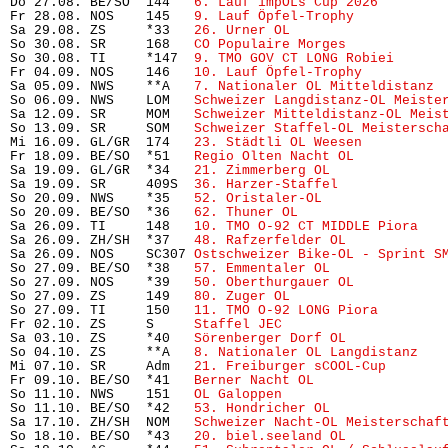
Do 27.08. BE/SO  144   
6. Lauf impOLs Cup 2026
        
Fr 28.08. NOS    145   
9. Lauf Öpfel-Trophy
           
Sa 29.08. ZS     *33   
26. Urner OL
                    
So 30.08. SR     168   
CO Populaire Morges
            
So 30.08. TI     *147  
9. TMO GOV CT LONG Robiei
      
Fr 04.09. NOS    146   
10. Lauf Öpfel-Trophy
          
Sa 05.09. NWS    **A   
7. Nationaler OL Mitteldistanz
 
So 06.09. NWS    LOM   
Schweizer Langdistanz-OL Meiste
Sa 12.09. SR     MOM   
Schweizer Mitteldistanz-OL Meis
So 13.09. SR     SOM   
Schweizer Staffel-OL Meistersch
Mi 16.09. GL/GR  174   
23. Städtli OL Weesen
          
Fr 18.09. BE/SO  *51   
Regio Olten Nacht OL
           
Sa 19.09. GL/GR  *34   
21. Zimmerberg OL
              
Sa 19.09. SR     409S  
36. Harzer-Staffel
             
So 20.09. NWS    *35   
52. Oristaler-OL
               
So 20.09. BE/SO  *36   
62. Thuner OL
                   
Sa 26.09. TI     148   
10. TMO O-92 CT MIDDLE Piora
   
Sa 26.09. ZH/SH  *37   
48. Rafzerfelder OL
            
Sa 26.09. NOS    SC307 
Ostschweizer Bike-OL - Sprint S
So 27.09. BE/SO  *38   
57. Emmentaler OL
              
So 27.09. NOS    *39   
50. Oberthurgauer OL
           
So 27.09. ZS     149   
80. Zuger OL
                   
So 27.09. TI     150   
11. TMO O-92 LONG Piora
        
Fr 02.10. ZS     S     
Staffel JEC
                     
Sa 03.10. ZS     *40   
Sörenberger Dorf OL
            
So 04.10. ZS     **A   
8. Nationaler OL Langdistanz
   
Mi 07.10. SR     Adm   
21. Freiburger sCOOL-Cup
       
Fr 09.10. BE/SO  *41   
Berner Nacht OL
                
So 11.10. NWS    151   
OL Galoppen
                     
So 11.10. BE/SO  *42   
53. Hondricher OL
              
Sa 17.10. ZH/SH  NOM   
Schweizer Nacht-OL Meisterschaf
So 18.10. BE/SO  *43   
20. biel.seeland OL
            