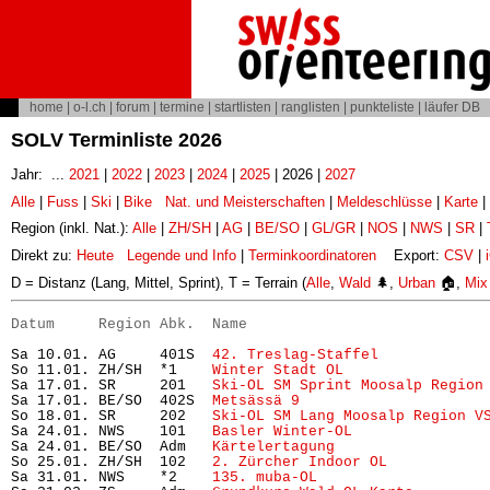
home
|
o-l.ch
|
forum
|
termine
|
startlisten
|
ranglisten
|
punkteliste
|
läufer DB
SOLV Terminliste 2026
Jahr: ...
2021
|
2022
|
2023
|
2024
|
2025
| 2026 |
2027
Alle
|
Fuss
|
Ski
|
Bike
Nat. und Meisterschaften
|
Meldeschlüsse
|
Karte
|
Region (inkl. Nat.):
Alle
|
ZH/SH
|
AG
|
BE/SO
|
GL/GR
|
NOS
|
NWS
|
SR
|
Direkt zu:
Heute
Legende und Info
|
Terminkoordinatoren
Export:
CSV
|
D = Distanz (Lang, Mittel, Sprint), T = Terrain (
Alle
,
Wald
🌲,
Urban
🏠,
Mix
Datum     Region Abk.  Name                           
Sa 10.01. AG     401S  
42. Treslag-Staffel
            
So 11.01. ZH/SH  *1    
Winter Stadt OL
                
Sa 17.01. SR     201   
Ski-OL SM Sprint Moosalp Region
Sa 17.01. BE/SO  402S  
Metsässä 9
                     
So 18.01. SR     202   
Ski-OL SM Lang Moosalp Region V
Sa 24.01. NWS    101   
Basler Winter-OL
               
Sa 24.01. BE/SO  Adm   
Kärtelertagung
                 
So 25.01. ZH/SH  102   
2. Zürcher Indoor OL
           
Sa 31.01. NWS    *2    
135. muba-OL
                   