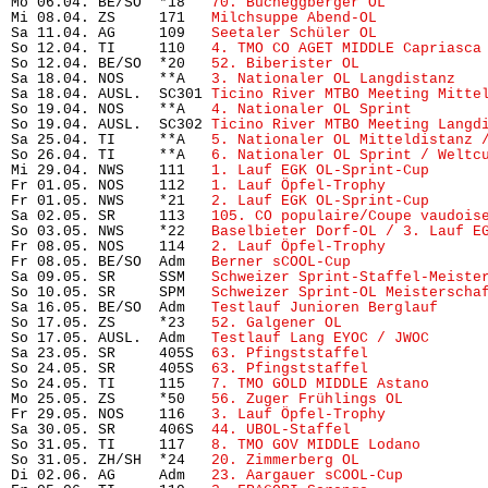
Mo 06.04. BE/SO  *18   
70. Bucheggberger OL
           
Mi 08.04. ZS     171   
Milchsuppe Abend-OL
            
Sa 11.04. AG     109   
Seetaler Schüler OL
            
So 12.04. TI     110   
4. TMO CO AGET MIDDLE Capriasca
So 12.04. BE/SO  *20   
52. Biberister OL
              
Sa 18.04. NOS    **A   
3. Nationaler OL Langdistanz
   
Sa 18.04. AUSL.  SC301 
Ticino River MTBO Meeting Mitte
So 19.04. NOS    **A   
4. Nationaler OL Sprint
        
So 19.04. AUSL.  SC302 
Ticino River MTBO Meeting Langd
Sa 25.04. TI     **A   
5. Nationaler OL Mitteldistanz 
So 26.04. TI     **A   
6. Nationaler OL Sprint / Weltc
Mi 29.04. NWS    111   
1. Lauf EGK OL-Sprint-Cup
      
Fr 01.05. NOS    112   
1. Lauf Öpfel-Trophy
           
Fr 01.05. NWS    *21   
2. Lauf EGK OL-Sprint-Cup
      
Sa 02.05. SR     113   
105. CO populaire/Coupe vaudois
So 03.05. NWS    *22   
Baselbieter Dorf-OL / 3. Lauf E
Fr 08.05. NOS    114   
2. Lauf Öpfel-Trophy
           
Fr 08.05. BE/SO  Adm   
Berner sCOOL-Cup
               
Sa 09.05. SR     SSM   
Schweizer Sprint-Staffel-Meiste
So 10.05. SR     SPM   
Schweizer Sprint-OL Meisterscha
Sa 16.05. BE/SO  Adm   
Testlauf Junioren Berglauf
     
So 17.05. ZS     *23   
52. Galgener OL
                 
So 17.05. AUSL.  Adm   
Testlauf Lang EYOC / JWOC
      
Sa 23.05. SR     405S  
63. Pfingststaffel
             
So 24.05. SR     405S  
63. Pfingststaffel
             
So 24.05. TI     115   
7. TMO GOLD MIDDLE Astano
      
Mo 25.05. ZS     *50   
56. Zuger Frühlings OL
         
Fr 29.05. NOS    116   
3. Lauf Öpfel-Trophy
           
Sa 30.05. SR     406S  
44. UBOL-Staffel
               
So 31.05. TI     117   
8. TMO GOV MIDDLE Lodano
       
So 31.05. ZH/SH  *24   
20. Zimmerberg OL
              
Di 02.06. AG     Adm   
23. Aargauer sCOOL-Cup
         