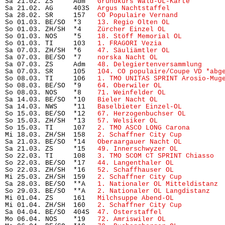
Sa 21.02. ZS     Adm   
Grundkurs Wald-OL-Karte 
       
Sa 21.02. AG     403S  
Argus Nachtstaffel
             
Sa 28.02. SR     157   
CO Populaire Vernand
           
So 01.03. BE/SO  *3    
13. Regio Olten OL
             
So 01.03. ZH/SH  *4    
Zürcher Einzel OL
              
So 01.03. NOS    *5    
18. Stöff Memorial OL
          
So 01.03. TI     103   
1. FRAGORI Vezia
               
Sa 07.03. ZH/SH  *6    
47. Säuliämtler OL
             
Sa 07.03. BE/SO  *7    
norska Nacht OL
                
Sa 07.03. ZS     Adm   
48. Delegiertenversammlung
     
Sa 07.03. SR     105   
104. CO populaire/Coupe VD *abg
So 08.03. TI     106   
1. TMO UNITAS SPRINT Arosio-Mug
So 08.03. BE/SO  *9    
64. Oberwiler OL
               
So 08.03. NOS    *8    
71. Weinfelder OL
              
Sa 14.03. BE/SO  *10   
Bieler Nacht OL
                
Sa 14.03. NWS    *11   
Baselbieter Einzel-OL
          
So 15.03. BE/SO  *12   
67. Herzogenbuchser OL
         
So 15.03. ZH/SH  *13   
57. Welsiker OL
                
So 15.03. TI     107   
2. TMO ASCO LONG Carona
        
Mi 18.03. ZH/SH  158   
2. Schaffner City Cup
          
Sa 21.03. BE/SO  *14   
Oberaargauer Nacht OL
          
Sa 21.03. ZS     *15   
49. Innerschwyzer OL
           
So 22.03. TI     108   
3. TMO SCOM CT SPRINT Chiasso
  
So 22.03. BE/SO  *17   
44. Langenthaler OL
            
So 22.03. ZH/SH  *16   
52. Schaffhauser OL
            
Mi 25.03. ZH/SH  159   
2. Schaffner City Cup
          
Sa 28.03. BE/SO  **A   
1. Nationaler OL Mitteldistanz
 
So 29.03. BE/SO  **A   
2. Nationaler OL Langdistanz
   
Mi 01.04. ZS     161   
Milchsuppe Abend-OL
            
Mi 01.04. ZH/SH  160   
2. Schaffner City Cup
          
Sa 04.04. BE/SO  404S  
47. Osterstaffel
               
Mo 06.04. NOS    *19   
72. Amriswiler OL
              