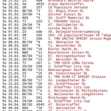
Sa 21.02. ZS     Adm   
Grundkurs Wald-OL-Karte 
       
Sa 21.02. AG     403S  
Argus Nachtstaffel
             
Sa 28.02. SR     157   
CO Populaire Vernand
           
So 01.03. BE/SO  *3    
13. Regio Olten OL
             
So 01.03. ZH/SH  *4    
Zürcher Einzel OL
              
So 01.03. NOS    *5    
18. Stöff Memorial OL
          
So 01.03. TI     103   
1. FRAGORI Vezia
               
Sa 07.03. ZH/SH  *6    
47. Säuliämtler OL
             
Sa 07.03. BE/SO  *7    
norska Nacht OL
                
Sa 07.03. ZS     Adm   
48. Delegiertenversammlung
     
Sa 07.03. SR     105   
104. CO populaire/Coupe VD *abg
So 08.03. TI     106   
1. TMO UNITAS SPRINT Arosio-Mug
So 08.03. BE/SO  *9    
64. Oberwiler OL
               
So 08.03. NOS    *8    
71. Weinfelder OL
              
Sa 14.03. BE/SO  *10   
Bieler Nacht OL
                
Sa 14.03. NWS    *11   
Baselbieter Einzel-OL
          
So 15.03. BE/SO  *12   
67. Herzogenbuchser OL
         
So 15.03. ZH/SH  *13   
57. Welsiker OL
                
So 15.03. TI     107   
2. TMO ASCO LONG Carona
        
Mi 18.03. ZH/SH  158   
2. Schaffner City Cup
          
Sa 21.03. BE/SO  *14   
Oberaargauer Nacht OL
          
Sa 21.03. ZS     *15   
49. Innerschwyzer OL
           
So 22.03. TI     108   
3. TMO SCOM CT SPRINT Chiasso
  
So 22.03. BE/SO  *17   
44. Langenthaler OL
            
So 22.03. ZH/SH  *16   
52. Schaffhauser OL
            
Mi 25.03. ZH/SH  159   
2. Schaffner City Cup
          
Sa 28.03. BE/SO  **A   
1. Nationaler OL Mitteldistanz
 
So 29.03. BE/SO  **A   
2. Nationaler OL Langdistanz
   
Mi 01.04. ZS     161   
Milchsuppe Abend-OL
            
Mi 01.04. ZH/SH  160   
2. Schaffner City Cup
          
Sa 04.04. BE/SO  404S  
47. Osterstaffel
               
Mo 06.04. NOS    *19   
72. Amriswiler OL
              