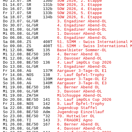
Mo 13.07. SR     130b  
SOW 2026, 2. Etappe
            
Di 14.07. SR     131b  
SOW 2026, 3. Etappe
            
Do 16.07. SR     132b  
SOW 2026, 4. Etappe
            
Fr 17.07. SR     133b  
SOW 2026, 5. Etappe
            
Sa 18.07. SR     134b  
SOW 2026, 6. Etappe
            
Do 23.07. GL/GR        
3. Engadiner Abend-OL
          
Do 30.07. GL/GR        
4. Engadiner Abend-OL
          
Sa 01.08. GL/GR        
5. Engadiner Abend-OL
          
Mi 05.08. GL/GR        
1. Davoser Abend-OL
            
Do 06.08. GL/GR        
6. Engadiner Abend-OL
          
Sa 08.08. ZS     408T  
51. SIMM - Swiss International 
So 09.08. ZS     408T  
51. SIMM - Swiss International 
Mi 12.08. NWS    135   
Baselbieter Sommer-OL
          
Mi 12.08. BE/SO  165   
4. Berner Abend OL
             
Mi 12.08. GL/GR        
2. Davoser Abend-OL
            
Do 13.08. BE/SO  136   
4. Lauf impOLs Cup 2026
        
Do 13.08. GL/GR        
7. Engadiner Abend-OL
          
Fr 14.08. AG     137M  
Aargauer 3-Tage-OL E1
          
Fr 14.08. NOS    138   
7. Lauf Öpfel-Trophy
           
Sa 15.08. AG     139M  
Aargauer 3-Tage-OL E2
          
So 16.08. AG     140M  
Aargauer 3-Tage-OL E3
          
Mi 19.08. BE/SO  166   
5. Berner Abend OL
             
Mi 19.08. GL/GR        
3. Davoser Abend-OL
            
Mi 19.08. ZH/SH        
Milchsuppe Abend-OL
            
Do 20.08. BE/SO  141   
5. Lauf impOLs Cup 2026
        
Fr 21.08. NOS    142   
8. Lauf Öpfel-Trophy 
          
Sa 22.08. BE/SO  Adm   
Jugendcup Staffel
              
So 23.08. BE/SO  Adm   
Jugendcup Einzellauf
           
So 23.08. BE/SO  *32   
70. Huttwiler OL
               
Mi 26.08. TI     143   
3. FRAGORI Agno
                
Mi 26.08. BE/SO  167   
6. Berner Abend OL
             
Mi 26.08. GL/GR        
4. Davoser Abend-OL
            