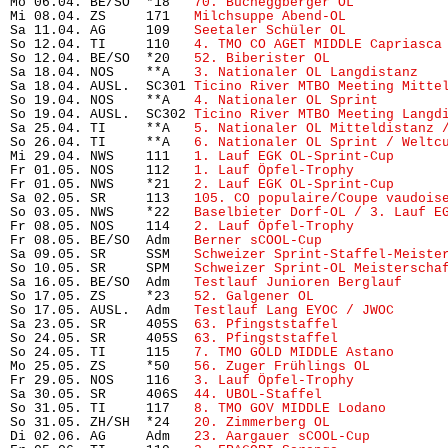
Mo 06.04. BE/SO  *18   
70. Bucheggberger OL
           
Mi 08.04. ZS     171   
Milchsuppe Abend-OL
            
Sa 11.04. AG     109   
Seetaler Schüler OL
            
So 12.04. TI     110   
4. TMO CO AGET MIDDLE Capriasca
So 12.04. BE/SO  *20   
52. Biberister OL
              
Sa 18.04. NOS    **A   
3. Nationaler OL Langdistanz
   
Sa 18.04. AUSL.  SC301 
Ticino River MTBO Meeting Mitte
So 19.04. NOS    **A   
4. Nationaler OL Sprint
        
So 19.04. AUSL.  SC302 
Ticino River MTBO Meeting Langd
Sa 25.04. TI     **A   
5. Nationaler OL Mitteldistanz 
So 26.04. TI     **A   
6. Nationaler OL Sprint / Weltc
Mi 29.04. NWS    111   
1. Lauf EGK OL-Sprint-Cup
      
Fr 01.05. NOS    112   
1. Lauf Öpfel-Trophy
           
Fr 01.05. NWS    *21   
2. Lauf EGK OL-Sprint-Cup
      
Sa 02.05. SR     113   
105. CO populaire/Coupe vaudois
So 03.05. NWS    *22   
Baselbieter Dorf-OL / 3. Lauf E
Fr 08.05. NOS    114   
2. Lauf Öpfel-Trophy
           
Fr 08.05. BE/SO  Adm   
Berner sCOOL-Cup
               
Sa 09.05. SR     SSM   
Schweizer Sprint-Staffel-Meiste
So 10.05. SR     SPM   
Schweizer Sprint-OL Meisterscha
Sa 16.05. BE/SO  Adm   
Testlauf Junioren Berglauf
     
So 17.05. ZS     *23   
52. Galgener OL
                 
So 17.05. AUSL.  Adm   
Testlauf Lang EYOC / JWOC
      
Sa 23.05. SR     405S  
63. Pfingststaffel
             
So 24.05. SR     405S  
63. Pfingststaffel
             
So 24.05. TI     115   
7. TMO GOLD MIDDLE Astano
      
Mo 25.05. ZS     *50   
56. Zuger Frühlings OL
         
Fr 29.05. NOS    116   
3. Lauf Öpfel-Trophy
           
Sa 30.05. SR     406S  
44. UBOL-Staffel
               
So 31.05. TI     117   
8. TMO GOV MIDDLE Lodano
       
So 31.05. ZH/SH  *24   
20. Zimmerberg OL
              
Di 02.06. AG     Adm   
23. Aargauer sCOOL-Cup
         