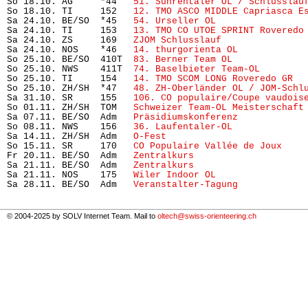
So 18.10. AG     *44   
51. Suhrentaler OL / Schlusslau
So 18.10. TI     152   
12. TMO ASCO MIDDLE Capriasca E
Sa 24.10. BE/SO  *45   
54. Urseller OL
                
Sa 24.10. TI     153   
13. TMO CO UTOE SPRINT Roveredo
Sa 24.10. ZS     169   
ZJOM Schlusslauf
               
Sa 24.10. NOS    *46   
14. thurgorienta OL
            
So 25.10. BE/SO  410T  
83. Berner Team OL
             
So 25.10. NWS    411T  
74. Baselbieter Team-OL  
      
So 25.10. TI     154   
14. TMO SCOM LONG Roveredo GR
  
So 25.10. ZH/SH  *47   
48. ZH-Oberländer OL / JOM-Schl
Sa 31.10. SR     155   
106. CO populaire/Coupe vaudois
So 01.11. ZH/SH  TOM   
Schweizer Team-OL Meisterschaft
Sa 07.11. BE/SO  Adm   
Präsidiumskonferenz
            
So 08.11. NWS    156   
36. Laufentaler-OL
             
Sa 14.11. ZH/SH  Adm   
O-Fest
                         
So 15.11. SR     170   
CO Populaire Vallée de Joux
    
Fr 20.11. BE/SO  Adm   
Zentralkurs
                    
Sa 21.11. BE/SO  Adm   
Zentralkurs
                    
Sa 21.11. NOS    175   
Wiler Indoor OL
                
Sa 28.11. BE/SO  Adm   
Veranstalter-Tagung
            
© 2004-2025 by SOLV Internet Team. Mail to
oltech@swiss-orienteering.ch