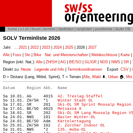
home
|
o-l.ch
|
forum
|
termine
|
startlisten
|
ranglisten
|
punkteliste
|
läufer DB
SOLV Terminliste 2026
Jahr: ...
2021
|
2022
|
2023
|
2024
|
2025
| 2026 |
2027
Alle
|
Fuss
|
Ski
|
Bike
Nat. und Meisterschaften
|
Meldeschlüsse
|
Karte
|
Region (inkl. Nat.):
Alle
|
ZH/SH
|
AG
|
BE/SO
|
GL/GR
|
NOS
|
NWS
|
SR
|
Direkt zu:
Heute
Legende und Info
|
Terminkoordinatoren
Export:
CSV
|
D = Distanz (Lang, Mittel, Sprint), T = Terrain (
Alle
,
Wald
🌲,
Urban
🏠,
Mix
Datum     Region Abk.  Name                           
Sa 10.01. AG     401S  
42. Treslag-Staffel
            
So 11.01. ZH/SH  *1    
Winter Stadt OL
                
Sa 17.01. SR     201   
Ski-OL SM Sprint Moosalp Region
Sa 17.01. BE/SO  402S  
Metsässä 9
                     
So 18.01. SR     202   
Ski-OL SM Lang Moosalp Region V
Sa 24.01. NWS    101   
Basler Winter-OL
               
Sa 24.01. BE/SO  Adm   
Kärtelertagung
                 
So 25.01. ZH/SH  102   
2. Zürcher Indoor OL
           
Sa 31.01. NWS    *2    
135. muba-OL
                   