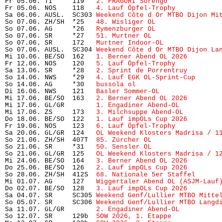
Fr 05.06. TI     119   
2. FRAGORI Sorengo
             
Fr 05.06. NOS    118   
4. Lauf Öpfel-Trophy 
          
Sa 06.06. AUSL.  SC303 
Weekend Côte d Or MTBO Dijon Mi
So 07.06. ZH/SH  *25   
48. Wisliger OL
                
So 07.06. AG     *26   
Rymenzburger OL
                
So 07.06. SR     *27   
51. Murtner OL
                 
So 07.06. SR     172   
Murtner Indoor-OL
              
So 07.06. AUSL.  SC304 
Weekend Côte d Or MTBO Dijon La
Mi 10.06. BE/SO  162   
1. Berner Abend OL 2026
        
Fr 12.06. NOS    120   
5. Lauf Öpfel-Trophy
           
Sa 13.06. SR     *28   
2. Sprint de Porrentruy
        
So 14.06. NWS    *29   
4. Lauf EGK OL-Sprint-Cup
      
So 14.06. AG     *30   
bussola ol
                     
Di 16.06. NWS    121   
Basler Sommer-OL
               
Mi 17.06. BE/SO  163   
2. Berner Abend OL 2026
        
Mi 17.06. GL/GR        
1. Engadiner Abend-OL
          
Mi 17.06. ZS     173   
3. Milchsuppe Abend-OL
         
Do 18.06. BE/SO  122   
1. Lauf impOLs Cup 2026
        
Fr 19.06. NOS    123   
6. Lauf Öpfel-Trophy
           
Sa 20.06. GL/GR  124   
OL Weekend Klosters Madrisa / 1
So 21.06. ZH/SH  407T  
85. Zürcher OL
                 
So 21.06. SR     *31   
50. Sensler OL
                 
So 21.06. GL/GR  125   
OL Weekend Klosters Madrisa / 1
Mi 24.06. BE/SO  164   
3. Berner Abend OL 2026
        
Do 25.06. BE/SO  126   
2. Lauf impOLs Cup 2026
        
So 28.06. ZH/SH  412S  
68. Nationale 5er Staffel
      
Mi 01.07. AG     127   
Wiggertaler Abend OL (ASJM-Lauf
Do 02.07. BE/SO  128   
3. Lauf impOLs Cup 2026
        
Sa 04.07. SR     SC305 
Weekend Genf/Lullier MTBO Mitte
So 05.07. SR     SC306 
Weekend Genf/Lullier MTBO Langd
Sa 11.07. GL/GR        
2. Engadiner Abend-OL
          
So 12.07. SR     129b  
SOW 2026, 1. Etappe
            