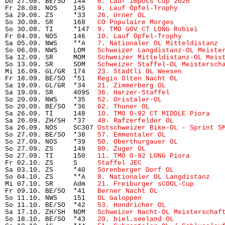
Do 27.08. BE/SO  144   
6. Lauf impOLs Cup 2026
        
Fr 28.08. NOS    145   
9. Lauf Öpfel-Trophy
           
Sa 29.08. ZS     *33   
26. Urner OL
                    
So 30.08. SR     168   
CO Populaire Morges
            
So 30.08. TI     *147  
9. TMO GOV CT LONG Robiei
      
Fr 04.09. NOS    146   
10. Lauf Öpfel-Trophy
          
Sa 05.09. NWS    **A   
7. Nationaler OL Mitteldistanz
 
So 06.09. NWS    LOM   
Schweizer Langdistanz-OL Meiste
Sa 12.09. SR     MOM   
Schweizer Mitteldistanz-OL Meis
So 13.09. SR     SOM   
Schweizer Staffel-OL Meistersch
Mi 16.09. GL/GR  174   
23. Städtli OL Weesen
          
Fr 18.09. BE/SO  *51   
Regio Olten Nacht OL
           
Sa 19.09. GL/GR  *34   
21. Zimmerberg OL
              
Sa 19.09. SR     409S  
36. Harzer-Staffel
             
So 20.09. NWS    *35   
52. Oristaler-OL
               
So 20.09. BE/SO  *36   
62. Thuner OL
                   
Sa 26.09. TI     148   
10. TMO O-92 CT MIDDLE Piora
   
Sa 26.09. ZH/SH  *37   
48. Rafzerfelder OL
            
Sa 26.09. NOS    SC307 
Ostschweizer Bike-OL - Sprint S
So 27.09. BE/SO  *38   
57. Emmentaler OL
              
So 27.09. NOS    *39   
50. Oberthurgauer OL
           
So 27.09. ZS     149   
80. Zuger OL
                   
So 27.09. TI     150   
11. TMO O-92 LONG Piora
        
Fr 02.10. ZS     S     
Staffel JEC
                     
Sa 03.10. ZS     *40   
Sörenberger Dorf OL
            
So 04.10. ZS     **A   
8. Nationaler OL Langdistanz
   
Mi 07.10. SR     Adm   
21. Freiburger sCOOL-Cup
       
Fr 09.10. BE/SO  *41   
Berner Nacht OL
                
So 11.10. NWS    151   
OL Galoppen
                     
So 11.10. BE/SO  *42   
53. Hondricher OL
              
Sa 17.10. ZH/SH  NOM   
Schweizer Nacht-OL Meisterschaf
So 18.10. BE/SO  *43   
20. biel.seeland OL
            