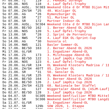
Fr 05.06. TI     119   
2. FRAGORI Sorengo
             
Fr 05.06. NOS    118   
4. Lauf Öpfel-Trophy 
          
Sa 06.06. AUSL.  SC303 
Weekend Côte d Or MTBO Dijon Mi
So 07.06. ZH/SH  *25   
48. Wisliger OL
                
So 07.06. AG     *26   
Rymenzburger OL
                
So 07.06. SR     *27   
51. Murtner OL
                 
So 07.06. SR     172   
Murtner Indoor-OL
              
So 07.06. AUSL.  SC304 
Weekend Côte d Or MTBO Dijon La
Mi 10.06. BE/SO  162   
1. Berner Abend OL 2026
        
Fr 12.06. NOS    120   
5. Lauf Öpfel-Trophy
           
Sa 13.06. SR     *28   
2. Sprint de Porrentruy
        
So 14.06. NWS    *29   
4. Lauf EGK OL-Sprint-Cup
      
So 14.06. AG     *30   
bussola ol
                     
Di 16.06. NWS    121   
Basler Sommer-OL
               
Mi 17.06. BE/SO  163   
2. Berner Abend OL 2026
        
Mi 17.06. GL/GR        
1. Engadiner Abend-OL
          
Mi 17.06. ZS     173   
3. Milchsuppe Abend-OL
         
Do 18.06. BE/SO  122   
1. Lauf impOLs Cup 2026
        
Fr 19.06. NOS    123   
6. Lauf Öpfel-Trophy
           
Sa 20.06. GL/GR  124   
OL Weekend Klosters Madrisa / 1
So 21.06. ZH/SH  407T  
85. Zürcher OL
                 
So 21.06. SR     *31   
50. Sensler OL
                 
So 21.06. GL/GR  125   
OL Weekend Klosters Madrisa / 1
Mi 24.06. BE/SO  164   
3. Berner Abend OL 2026
        
Do 25.06. BE/SO  126   
2. Lauf impOLs Cup 2026
        
So 28.06. ZH/SH  412S  
68. Nationale 5er Staffel
      
Mi 01.07. AG     127   
Wiggertaler Abend OL (ASJM-Lauf
Do 02.07. BE/SO  128   
3. Lauf impOLs Cup 2026
        
Sa 04.07. SR     SC305 
Weekend Genf/Lullier MTBO Mitte
So 05.07. SR     SC306 
Weekend Genf/Lullier MTBO Langd
Sa 11.07. GL/GR        
2. Engadiner Abend-OL
          
So 12.07. SR     129b  
SOW 2026, 1. Etappe
            