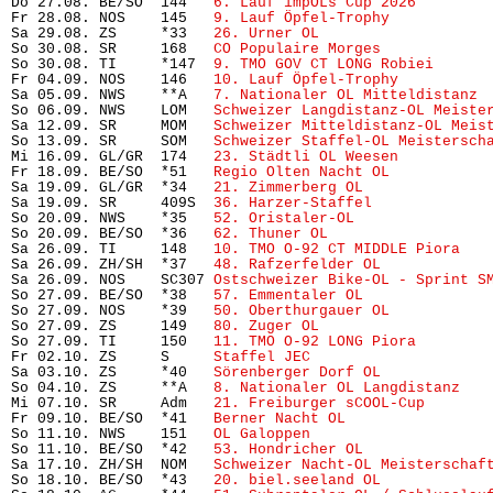
Do 27.08. BE/SO  144   
6. Lauf impOLs Cup 2026
        
Fr 28.08. NOS    145   
9. Lauf Öpfel-Trophy
           
Sa 29.08. ZS     *33   
26. Urner OL
                    
So 30.08. SR     168   
CO Populaire Morges
            
So 30.08. TI     *147  
9. TMO GOV CT LONG Robiei
      
Fr 04.09. NOS    146   
10. Lauf Öpfel-Trophy
          
Sa 05.09. NWS    **A   
7. Nationaler OL Mitteldistanz
 
So 06.09. NWS    LOM   
Schweizer Langdistanz-OL Meiste
Sa 12.09. SR     MOM   
Schweizer Mitteldistanz-OL Meis
So 13.09. SR     SOM   
Schweizer Staffel-OL Meistersch
Mi 16.09. GL/GR  174   
23. Städtli OL Weesen
          
Fr 18.09. BE/SO  *51   
Regio Olten Nacht OL
           
Sa 19.09. GL/GR  *34   
21. Zimmerberg OL
              
Sa 19.09. SR     409S  
36. Harzer-Staffel
             
So 20.09. NWS    *35   
52. Oristaler-OL
               
So 20.09. BE/SO  *36   
62. Thuner OL
                   
Sa 26.09. TI     148   
10. TMO O-92 CT MIDDLE Piora
   
Sa 26.09. ZH/SH  *37   
48. Rafzerfelder OL
            
Sa 26.09. NOS    SC307 
Ostschweizer Bike-OL - Sprint S
So 27.09. BE/SO  *38   
57. Emmentaler OL
              
So 27.09. NOS    *39   
50. Oberthurgauer OL
           
So 27.09. ZS     149   
80. Zuger OL
                   
So 27.09. TI     150   
11. TMO O-92 LONG Piora
        
Fr 02.10. ZS     S     
Staffel JEC
                     
Sa 03.10. ZS     *40   
Sörenberger Dorf OL
            
So 04.10. ZS     **A   
8. Nationaler OL Langdistanz
   
Mi 07.10. SR     Adm   
21. Freiburger sCOOL-Cup
       
Fr 09.10. BE/SO  *41   
Berner Nacht OL
                
So 11.10. NWS    151   
OL Galoppen
                     
So 11.10. BE/SO  *42   
53. Hondricher OL
              
Sa 17.10. ZH/SH  NOM   
Schweizer Nacht-OL Meisterschaf
So 18.10. BE/SO  *43   
20. biel.seeland OL
            