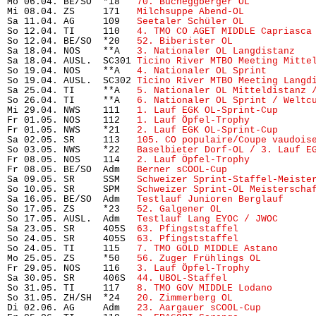
Mo 06.04. BE/SO  *18   
70. Bucheggberger OL
           
Mi 08.04. ZS     171   
Milchsuppe Abend-OL
            
Sa 11.04. AG     109   
Seetaler Schüler OL
            
So 12.04. TI     110   
4. TMO CO AGET MIDDLE Capriasca
So 12.04. BE/SO  *20   
52. Biberister OL
              
Sa 18.04. NOS    **A   
3. Nationaler OL Langdistanz
   
Sa 18.04. AUSL.  SC301 
Ticino River MTBO Meeting Mitte
So 19.04. NOS    **A   
4. Nationaler OL Sprint
        
So 19.04. AUSL.  SC302 
Ticino River MTBO Meeting Langd
Sa 25.04. TI     **A   
5. Nationaler OL Mitteldistanz 
So 26.04. TI     **A   
6. Nationaler OL Sprint / Weltc
Mi 29.04. NWS    111   
1. Lauf EGK OL-Sprint-Cup
      
Fr 01.05. NOS    112   
1. Lauf Öpfel-Trophy
           
Fr 01.05. NWS    *21   
2. Lauf EGK OL-Sprint-Cup
      
Sa 02.05. SR     113   
105. CO populaire/Coupe vaudois
So 03.05. NWS    *22   
Baselbieter Dorf-OL / 3. Lauf E
Fr 08.05. NOS    114   
2. Lauf Öpfel-Trophy
           
Fr 08.05. BE/SO  Adm   
Berner sCOOL-Cup
               
Sa 09.05. SR     SSM   
Schweizer Sprint-Staffel-Meiste
So 10.05. SR     SPM   
Schweizer Sprint-OL Meisterscha
Sa 16.05. BE/SO  Adm   
Testlauf Junioren Berglauf
     
So 17.05. ZS     *23   
52. Galgener OL
                 
So 17.05. AUSL.  Adm   
Testlauf Lang EYOC / JWOC
      
Sa 23.05. SR     405S  
63. Pfingststaffel
             
So 24.05. SR     405S  
63. Pfingststaffel
             
So 24.05. TI     115   
7. TMO GOLD MIDDLE Astano
      
Mo 25.05. ZS     *50   
56. Zuger Frühlings OL
         
Fr 29.05. NOS    116   
3. Lauf Öpfel-Trophy
           
Sa 30.05. SR     406S  
44. UBOL-Staffel
               
So 31.05. TI     117   
8. TMO GOV MIDDLE Lodano
       
So 31.05. ZH/SH  *24   
20. Zimmerberg OL
              
Di 02.06. AG     Adm   
23. Aargauer sCOOL-Cup
         