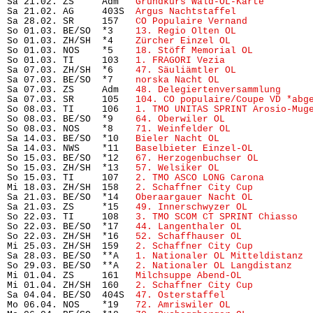
Sa 21.02. ZS     Adm   
Grundkurs Wald-OL-Karte 
       
Sa 21.02. AG     403S  
Argus Nachtstaffel
             
Sa 28.02. SR     157   
CO Populaire Vernand
           
So 01.03. BE/SO  *3    
13. Regio Olten OL
             
So 01.03. ZH/SH  *4    
Zürcher Einzel OL
              
So 01.03. NOS    *5    
18. Stöff Memorial OL
          
So 01.03. TI     103   
1. FRAGORI Vezia
               
Sa 07.03. ZH/SH  *6    
47. Säuliämtler OL
             
Sa 07.03. BE/SO  *7    
norska Nacht OL
                
Sa 07.03. ZS     Adm   
48. Delegiertenversammlung
     
Sa 07.03. SR     105   
104. CO populaire/Coupe VD *abg
So 08.03. TI     106   
1. TMO UNITAS SPRINT Arosio-Mug
So 08.03. BE/SO  *9    
64. Oberwiler OL
               
So 08.03. NOS    *8    
71. Weinfelder OL
              
Sa 14.03. BE/SO  *10   
Bieler Nacht OL
                
Sa 14.03. NWS    *11   
Baselbieter Einzel-OL
          
So 15.03. BE/SO  *12   
67. Herzogenbuchser OL
         
So 15.03. ZH/SH  *13   
57. Welsiker OL
                
So 15.03. TI     107   
2. TMO ASCO LONG Carona
        
Mi 18.03. ZH/SH  158   
2. Schaffner City Cup
          
Sa 21.03. BE/SO  *14   
Oberaargauer Nacht OL
          
Sa 21.03. ZS     *15   
49. Innerschwyzer OL
           
So 22.03. TI     108   
3. TMO SCOM CT SPRINT Chiasso
  
So 22.03. BE/SO  *17   
44. Langenthaler OL
            
So 22.03. ZH/SH  *16   
52. Schaffhauser OL
            
Mi 25.03. ZH/SH  159   
2. Schaffner City Cup
          
Sa 28.03. BE/SO  **A   
1. Nationaler OL Mitteldistanz
 
So 29.03. BE/SO  **A   
2. Nationaler OL Langdistanz
   
Mi 01.04. ZS     161   
Milchsuppe Abend-OL
            
Mi 01.04. ZH/SH  160   
2. Schaffner City Cup
          
Sa 04.04. BE/SO  404S  
47. Osterstaffel
               
Mo 06.04. NOS    *19   
72. Amriswiler OL
              