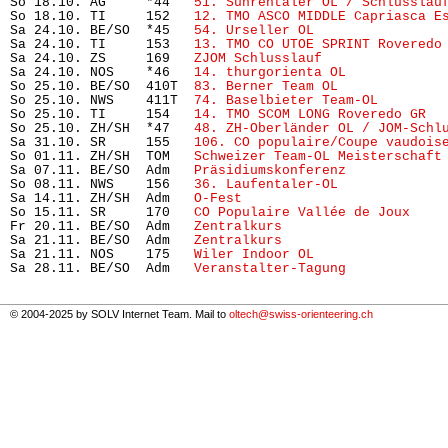
So 18.10. AG     *44   
51. Suhrentaler OL / Schlusslau
So 18.10. TI     152   
12. TMO ASCO MIDDLE Capriasca E
Sa 24.10. BE/SO  *45   
54. Urseller OL
                
Sa 24.10. TI     153   
13. TMO CO UTOE SPRINT Roveredo
Sa 24.10. ZS     169   
ZJOM Schlusslauf
               
Sa 24.10. NOS    *46   
14. thurgorienta OL
            
So 25.10. BE/SO  410T  
83. Berner Team OL
             
So 25.10. NWS    411T  
74. Baselbieter Team-OL  
      
So 25.10. TI     154   
14. TMO SCOM LONG Roveredo GR
  
So 25.10. ZH/SH  *47   
48. ZH-Oberländer OL / JOM-Schl
Sa 31.10. SR     155   
106. CO populaire/Coupe vaudois
So 01.11. ZH/SH  TOM   
Schweizer Team-OL Meisterschaft
Sa 07.11. BE/SO  Adm   
Präsidiumskonferenz
            
So 08.11. NWS    156   
36. Laufentaler-OL
             
Sa 14.11. ZH/SH  Adm   
O-Fest
                         
So 15.11. SR     170   
CO Populaire Vallée de Joux
    
Fr 20.11. BE/SO  Adm   
Zentralkurs
                    
Sa 21.11. BE/SO  Adm   
Zentralkurs
                    
Sa 21.11. NOS    175   
Wiler Indoor OL
                
Sa 28.11. BE/SO  Adm   
Veranstalter-Tagung
            
© 2004-2025 by SOLV Internet Team. Mail to
oltech@swiss-orienteering.ch