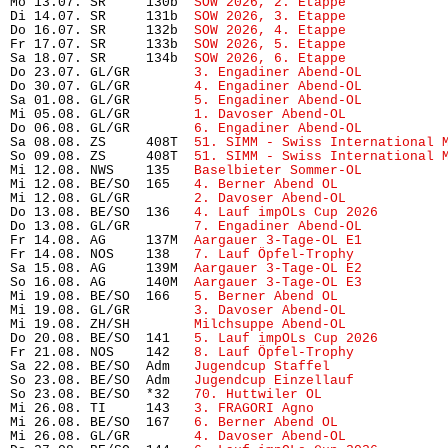
Mo 13.07. SR     130b  
SOW 2026, 2. Etappe
            
Di 14.07. SR     131b  
SOW 2026, 3. Etappe
            
Do 16.07. SR     132b  
SOW 2026, 4. Etappe
            
Fr 17.07. SR     133b  
SOW 2026, 5. Etappe
            
Sa 18.07. SR     134b  
SOW 2026, 6. Etappe
            
Do 23.07. GL/GR        
3. Engadiner Abend-OL
          
Do 30.07. GL/GR        
4. Engadiner Abend-OL
          
Sa 01.08. GL/GR        
5. Engadiner Abend-OL
          
Mi 05.08. GL/GR        
1. Davoser Abend-OL
            
Do 06.08. GL/GR        
6. Engadiner Abend-OL
          
Sa 08.08. ZS     408T  
51. SIMM - Swiss International 
So 09.08. ZS     408T  
51. SIMM - Swiss International 
Mi 12.08. NWS    135   
Baselbieter Sommer-OL
          
Mi 12.08. BE/SO  165   
4. Berner Abend OL
             
Mi 12.08. GL/GR        
2. Davoser Abend-OL
            
Do 13.08. BE/SO  136   
4. Lauf impOLs Cup 2026
        
Do 13.08. GL/GR        
7. Engadiner Abend-OL
          
Fr 14.08. AG     137M  
Aargauer 3-Tage-OL E1
          
Fr 14.08. NOS    138   
7. Lauf Öpfel-Trophy
           
Sa 15.08. AG     139M  
Aargauer 3-Tage-OL E2
          
So 16.08. AG     140M  
Aargauer 3-Tage-OL E3
          
Mi 19.08. BE/SO  166   
5. Berner Abend OL
             
Mi 19.08. GL/GR        
3. Davoser Abend-OL
            
Mi 19.08. ZH/SH        
Milchsuppe Abend-OL
            
Do 20.08. BE/SO  141   
5. Lauf impOLs Cup 2026
        
Fr 21.08. NOS    142   
8. Lauf Öpfel-Trophy 
          
Sa 22.08. BE/SO  Adm   
Jugendcup Staffel
              
So 23.08. BE/SO  Adm   
Jugendcup Einzellauf
           
So 23.08. BE/SO  *32   
70. Huttwiler OL
               
Mi 26.08. TI     143   
3. FRAGORI Agno
                
Mi 26.08. BE/SO  167   
6. Berner Abend OL
             
Mi 26.08. GL/GR        
4. Davoser Abend-OL
            