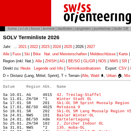
home
|
o-l.ch
|
forum
|
termine
|
startlisten
|
ranglisten
|
punkteliste
|
läufer DB
SOLV Terminliste 2026
Jahr: ...
2021
|
2022
|
2023
|
2024
|
2025
| 2026 |
2027
Alle
|
Fuss
|
Ski
|
Bike
Nat. und Meisterschaften
|
Meldeschlüsse
|
Karte
|
Region (inkl. Nat.):
Alle
|
ZH/SH
|
AG
|
BE/SO
|
GL/GR
|
NOS
|
NWS
|
SR
|
Direkt zu:
Heute
Legende und Info
|
Terminkoordinatoren
Export:
CSV
|
D = Distanz (Lang, Mittel, Sprint), T = Terrain (
Alle
,
Wald
🌲,
Urban
🏠,
Mix
Datum     Region Abk.  Name                           
Sa 10.01. AG     401S  
42. Treslag-Staffel
            
So 11.01. ZH/SH  *1    
Winter Stadt OL
                
Sa 17.01. SR     201   
Ski-OL SM Sprint Moosalp Region
Sa 17.01. BE/SO  402S  
Metsässä 9
                     
So 18.01. SR     202   
Ski-OL SM Lang Moosalp Region V
Sa 24.01. NWS    101   
Basler Winter-OL
               
Sa 24.01. BE/SO  Adm   
Kärtelertagung
                 
So 25.01. ZH/SH  102   
2. Zürcher Indoor OL
           
Sa 31.01. NWS    *2    
135. muba-OL
                   